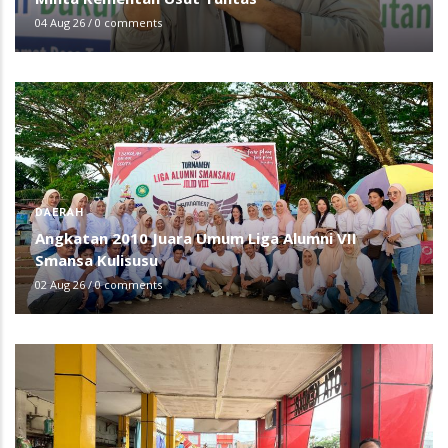
04 Aug 26
/
0 comments
DAERAH
Angkatan 2010 Juara Umum Liga Alumni VII
Smansa Kulisusu
02 Aug 26
/
0 comments