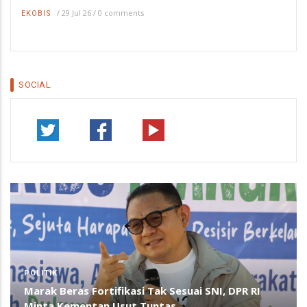
/
29 Jul 26
/
0 comments
EKOBIS
SOCIAL
POLITIK
Marak Beras Fortifikasi Tak Sesuai SNI, DPR RI
Minta Kementan Usut Tuntas