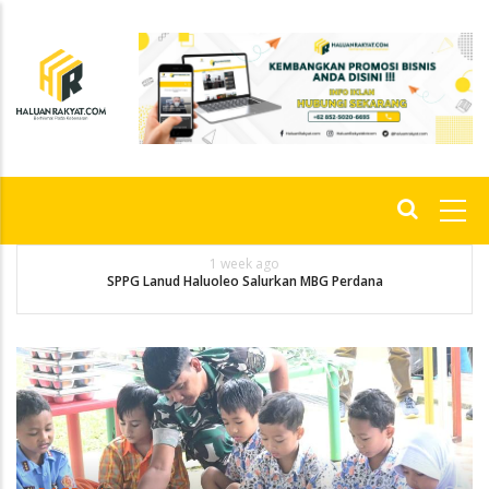
Skip
to
main
content
Main
navigation
1 week ago
an
M
SPPG Lanud Haluoleo Salurkan MBG Perdana