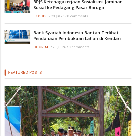
BPJS Ketenagakerjaan Sosialisasi Jaminan
Sosial ke Pedagang Pasar Baruga
/
29 Jul 26
/
0 comments
EKOBIS
Bank Syariah Indonesia Bantah Terlibat
Pendanaan Pembukaan Lahan di Kendari
/
28 Jul 26
/
0 comments
HUKRIM
FEATURED POSTS