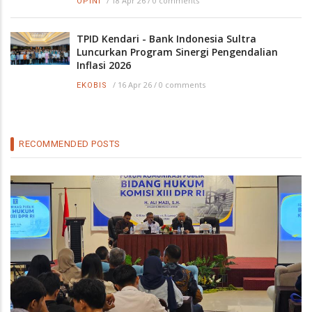
/
18 Apr 26
/
0 comments
OPINI
TPID Kendari - Bank Indonesia Sultra
Luncurkan Program Sinergi Pengendalian
Inflasi 2026
/
16 Apr 26
/
0 comments
EKOBIS
RECOMMENDED POSTS