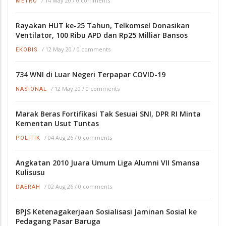
/
14 May 20
/
0 comments
METRO
Rayakan HUT ke-25 Tahun, Telkomsel Donasikan
Ventilator, 100 Ribu APD dan Rp25 Milliar Bansos
/
12 May 20
/
0 comments
EKOBIS
734 WNI di Luar Negeri Terpapar COVID-19
/
12 May 20
/
0 comments
NASIONAL
Marak Beras Fortifikasi Tak Sesuai SNI, DPR RI Minta
Kementan Usut Tuntas
/
04 Aug 26
/
0 comments
POLITIK
Angkatan 2010 Juara Umum Liga Alumni VII Smansa
Kulisusu
/
02 Aug 26
/
0 comments
DAERAH
BPJS Ketenagakerjaan Sosialisasi Jaminan Sosial ke
Pedagang Pasar Baruga