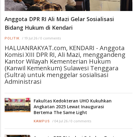
Anggota DPR RI Ali Mazi Gelar Sosialisasi
Bidang Hukum di Kendari
/
19 Jul 26
/
0 comments
POLITIK
HALUANRAKYAT.com, KENDARI - Anggota
Komisi XIII DPR RI, Ali Mazi, menggandeng
Kantor Wilayah Kementerian Hukum
(Kanwil Kemenkum) Sulawesi Tenggara
(Sultra) untuk menggelar sosialisasi
Administrasi
Fakultas Kedokteran UHO Kukuhkan
Angkatan 2025 Lewat Inaugurasi
Bertema The Same Light
/
04 Jul 26
/
0 comments
KAMPUS