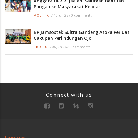
Anggota DPR RI Jaelani Salurkan Bantuan
Pangan ke Masyarakat Kendari
/
16 Jun 26
/
0 comments
POLITIK
BP Jamsostek Sultra Gandeng Asoka Perluas
Cakupan Perlindungan Ojol
/
06 Jun 26
/
0 comments
EKOBIS
Connect with us