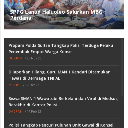
DAERAH
SPPG Lanud Haluoleo Salurkan MBG
Perdana
Propam Polda Sultra Tangkap Polisi Terduga Pelaku
Penembak Empat Warga Konsel
/
25 Nov 23
HUKRIM
Dilaporkan Hilang, Guru MAN 1 Kendari Ditemukan
Tewas di Dermaga TNI AL
/
17 Oct 22
METRO
Siswa SMAN 1 Wawotobi Berkelahi dan Viral di Medsos,
Berakhir di Kantor Polisi
/
17 Feb 23
DAERAH
Polisi Tangkap Pencuri Puluhan Unit Gawai di Konsel,