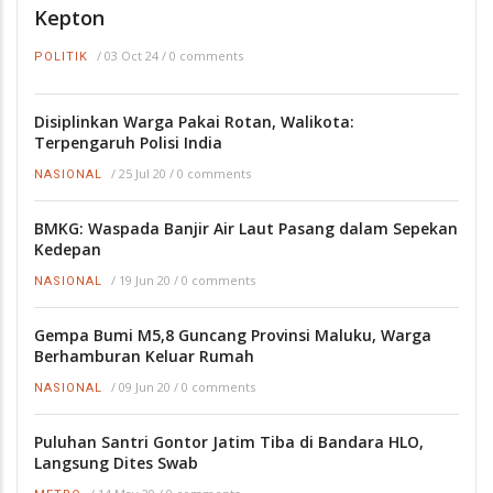
Kepton
/
03 Oct 24
/
0 comments
POLITIK
Disiplinkan Warga Pakai Rotan, Walikota:
Terpengaruh Polisi India
/
25 Jul 20
/
0 comments
NASIONAL
BMKG: Waspada Banjir Air Laut Pasang dalam Sepekan
Kedepan
/
19 Jun 20
/
0 comments
NASIONAL
Gempa Bumi M5,8 Guncang Provinsi Maluku, Warga
Berhamburan Keluar Rumah
/
09 Jun 20
/
0 comments
NASIONAL
Puluhan Santri Gontor Jatim Tiba di Bandara HLO,
Langsung Dites Swab