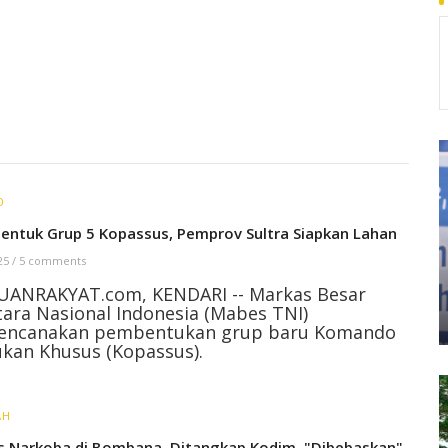
O
Bentuk Grup 5 Kopassus, Pemprov Sultra Siapkan Lahan
 25
/
5 comments
UANRAKYAT.com, KENDARI -- Markas Besar
ara Nasional Indonesia (Mabes TNI)
encanakan pembentukan grup baru Komando
kan Khusus (Kopassus).
AH
s Narkoba di Bombana, Ditangkap Kodim, "Dibebaskan"