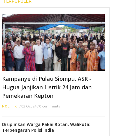
Anggota DPR RI Jaelani
TERPOPULER
Bagikan Alat Mesin Pertanian
di Buton
/
04 Jun 25
POLITIK
IIPG dan KPPG Sultra Salurkan
Bantuan Bagi Penyintas
Kebakaran di TPA Puuwatu
/
17 Jun 22
POLITIK
Kampanye di Pulau Siompu, ASR -
Hugua Janjikan Listrik 24 Jam dan
Pemekaran Kepton
/
03 Oct 24
/
0 comments
POLITIK
Disiplinkan Warga Pakai Rotan, Walikota:
Terpengaruh Polisi India