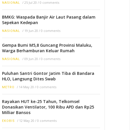
/
25 Jul 20
/
0 comments
NASIONAL
BMKG: Waspada Banjir Air Laut Pasang dalam
Sepekan Kedepan
/
19 Jun 20
/
0 comments
NASIONAL
Gempa Bumi M5,8 Guncang Provinsi Maluku,
Warga Berhamburan Keluar Rumah
/
09 Jun 20
/
0 comments
NASIONAL
Puluhan Santri Gontor Jatim Tiba di Bandara
HLO, Langsung Dites Swab
/
14 May 20
/
0 comments
METRO
Rayakan HUT ke-25 Tahun, Telkomsel
Donasikan Ventilator, 100 Ribu APD dan Rp25
Milliar Bansos
/
12 May 20
/
0 comments
EKOBIS