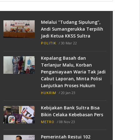
Melalui "Tudang Sipulung",
Andi Sumangerukka Terpilih
Jadi Ketua KKSS Sultra
/
30 Mar 22
POLITIK
Kepalang Basah dan
Terlanjur Malu, Korban
Penganiayaan Waria Tak Jadi
Cabut Laporan, Minta Polisi
Lanjutkan Proses Hukum
/
20 Jan 23
HUKRIM
Kebijakan Bank Sultra Bisa
Bikin Celaka Kebebasan Pers
/
08 Nov 23
METRO
Pemerintah Restui 102