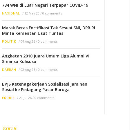
734 WNI di Luar Negeri Terpapar COVID-19
/
12 May 20
/
0 comments
NASIONAL
Marak Beras Fortifikasi Tak Sesuai SNI, DPR RI
Minta Kementan Usut Tuntas
/
04 Aug 26
/
0 comments
POLITIK
Angkatan 2010 Juara Umum Liga Alumni VII
Smansa Kulisusu
/
02 Aug 26
/
0 comments
DAERAH
BPJS Ketenagakerjaan Sosialisasi Jaminan
Sosial ke Pedagang Pasar Baruga
/
29 Jul 26
/
0 comments
EKOBIS
SOCIAL