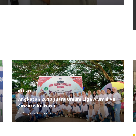
EKOBIS
BPJS Ketenagakerjaan Sosialisasi Jaminan
Sosial ke Pedagang Pasar Baruga
29 Jul 26
/
0 comments