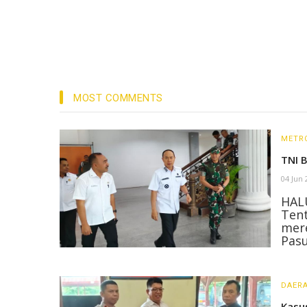
MOST COMMENTS
METR
TNI 
04 Jun
HAL
Tent
mer
Pasu
DAER
Kasu