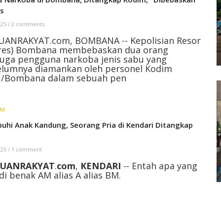
es
 25
/
2 comments
UANRAKYAT.com, BOMBANA -- Kepolisian Resor
lres) Bombana membebaskan dua orang
uga pengguna narkoba jenis sabu yang
elumnya diamankan oleh personel Kodim
1/Bombana dalam sebuah pen
IM
buhi Anak Kandung, Seorang Pria di Kendari Ditangkap
i
 23
/
1 comment
UANRAKYAT
.
com
,
KENDARI
-- Entah apa yang
di benak AM alias A alias BM.