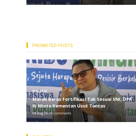
PROMOTED POSTS
DAERAH
, DPR
Angkatan 2010 Juara Umum Liga Alumni VII
Smansa Kulisusu
02 Aug 26
/
0 comments