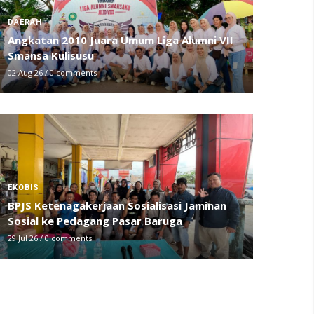
DAERAH
Angkatan 2010 Juara Umum Liga Alumni VII
Smansa Kulisusu
02 Aug 26
/
0 comments
EKOBIS
BPJS Ketenagakerjaan Sosialisasi Jaminan
Sosial ke Pedagang Pasar Baruga
29 Jul 26
/
0 comments