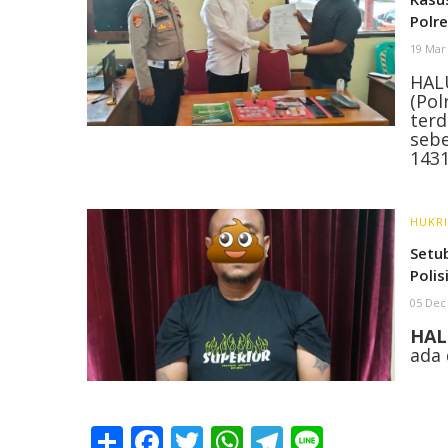
Polr
19 Mar
HAL
(Po
terd
seb
143
HUKR
Setu
Polis
05 Dec
HAL
ada 
Share
Facebook
Twitter
WhatsApp
Telegram
Line