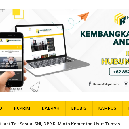
O
HUKRIM
DAERAH
EKOBIS
KAMPUS
ra Umum Liga Alumni VII Smansa Kulisusu