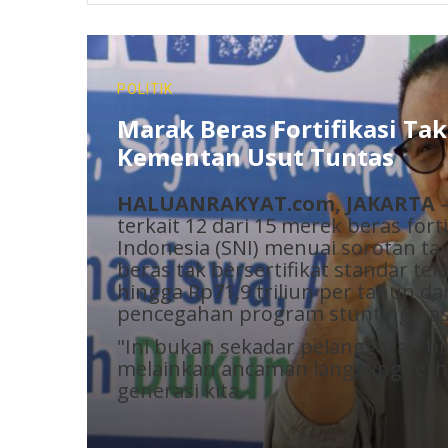
DAERAH
Angkatan 2010 Juara Umum 
nal
Kulisusu
men