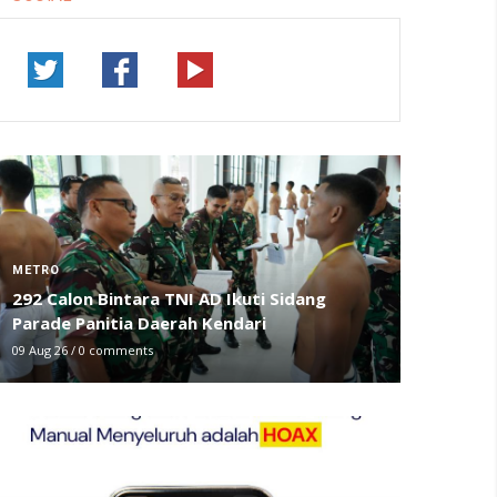
METRO
292 Calon Bintara TNI AD Ikuti Sidang
Parade Panitia Daerah Kendari
09 Aug 26
/
0 comments