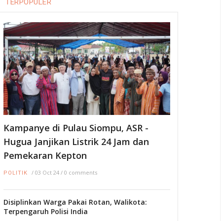
Bangun Fondasi Generasi
TERPOPULER
Emas, Anggota DPR RI Jaelani
Sosialisasi Program MBG di
Muna
/
23 Nov 25
POLITIK
Relawan Milenial ASR Berbagi
Masker dan Kampanyekan
Vaksinasi
/
25 Jun 21
POLITIK
Kampanye di Pulau Siompu, ASR -
Hugua Janjikan Listrik 24 Jam dan
Pemekaran Kepton
/
03 Oct 24
/
0 comments
POLITIK
Disiplinkan Warga Pakai Rotan, Walikota:
Terpengaruh Polisi India