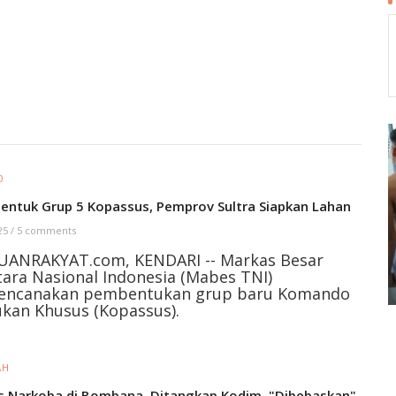
O
Bentuk Grup 5 Kopassus, Pemprov Sultra Siapkan Lahan
 25
/
5 comments
UANRAKYAT.com, KENDARI -- Markas Besar
ara Nasional Indonesia (Mabes TNI)
encanakan pembentukan grup baru Komando
kan Khusus (Kopassus).
AH
s Narkoba di Bombana, Ditangkap Kodim, "Dibebaskan"