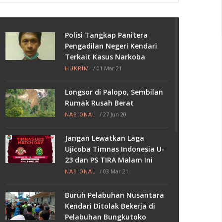
Polisi Tangkap Panitera
Pengadilan Negeri Kendari
Terkait Kasus Narkoba
/
01 Mar 21
HUKRIM
Longsor di Palopo, Sembilan
Rumak Rusah Berat
/
27 Jun 20
NASIONAL
Jangan Lewatkan Laga
Ujicoba Timnas Indonesia U-
23 dan PS TIRA Malam Ini
/
03 Mar 21
NASIONAL
Buruh Pelabuhan Nusantara
Kendari Ditolak Bekerja di
Pelabuhan Bungkutoko