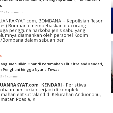
es
 25
/
2 comments
UANRAKYAT.com, BOMBANA -- Kepolisian Resor
lres) Bombana membebaskan dua orang
uga pengguna narkoba jenis sabu yang
elumnya diamankan oleh personel Kodim
1/Bombana dalam sebuah pen
IM
Bangunan Bikin Onar di Perumahan Elit Citraland Kendari,
m Penghuni hingga Nyaris Tewas
 21
/
1 comment
UANRAKYAT
.
com
,
KENDARI
- Peristiwa
obaan pencurian terjadi di komplek
mahan elit Citraland di Kelurahan Anduonohu,
matan Poasia, K