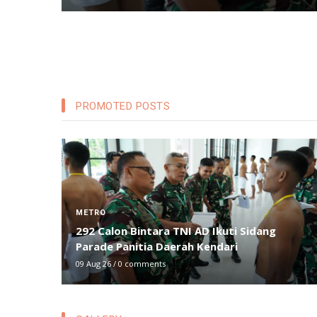
PROMOTED POSTS
NASIONAL
Merebak Info Soal Aturan Tilang Baru, Ini
Penjelasan Mabes Polri
08 Aug 26
/
0 comments