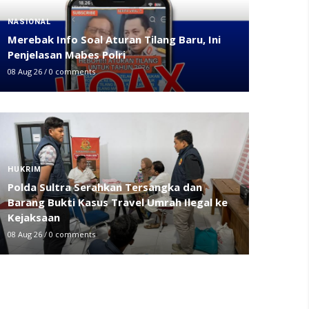
NASIONAL
Merebak Info Soal Aturan Tilang Baru, Ini
Penjelasan Mabes Polri
08 Aug 26
/
0 comments
HUKRIM
Polda Sultra Serahkan Tersangka dan
Barang Bukti Kasus Travel Umrah Ilegal ke
Kejaksaan
08 Aug 26
/
0 comments