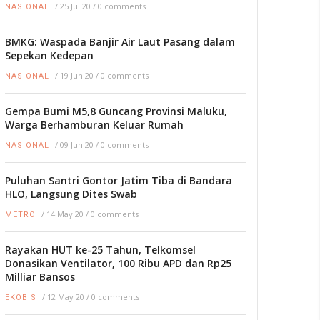
/
25 Jul 20
/
0 comments
NASIONAL
BMKG: Waspada Banjir Air Laut Pasang dalam
Sepekan Kedepan
/
19 Jun 20
/
0 comments
NASIONAL
Gempa Bumi M5,8 Guncang Provinsi Maluku,
Warga Berhamburan Keluar Rumah
/
09 Jun 20
/
0 comments
NASIONAL
Puluhan Santri Gontor Jatim Tiba di Bandara
HLO, Langsung Dites Swab
/
14 May 20
/
0 comments
METRO
Rayakan HUT ke-25 Tahun, Telkomsel
Donasikan Ventilator, 100 Ribu APD dan Rp25
Milliar Bansos
/
12 May 20
/
0 comments
EKOBIS