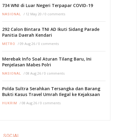
734 WNI di Luar Negeri Terpapar COVID-19
/
12 May 20
/
0 comments
NASIONAL
292 Calon Bintara TNI AD Ikuti Sidang Parade
Panitia Daerah Kendari
/
09 Aug 26
/
0 comments
METRO
Merebak Info Soal Aturan Tilang Baru, Ini
Penjelasan Mabes Polri
/
08 Aug 26
/
0 comments
NASIONAL
Polda Sultra Serahkan Tersangka dan Barang
Bukti Kasus Travel Umrah Ilegal ke Kejaksaan
/
08 Aug 26
/
0 comments
HUKRIM
SOCIAL