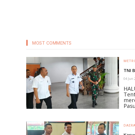
MOST COMMENTS
METR
TNI 
04 Jun
HAL
Tent
mer
Pasu
DAER
Kasu