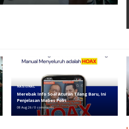
HUKRIM
Polda Sultra Serahkan Tersangka dan
Barang Bukti Kasus Travel Umrah Ilegal ke
Kejaksaan
08 Aug 26
/
0 comments