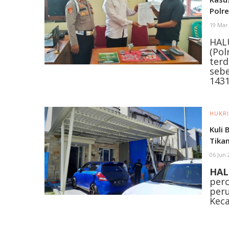
Polr
19 Mar
HAL
(Po
terd
seb
143
HUKR
Kuli 
Tika
06 Jun
HAL
perc
peru
Keca