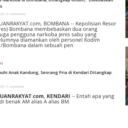
es
 25
/
2 comments
UANRAKYAT.com, BOMBANA -- Kepolisian Resor
lres) Bombana membebaskan dua orang
uga pengguna narkoba jenis sabu yang
elumnya diamankan oleh personel Kodim
1/Bombana dalam sebuah pen
IM
buhi Anak Kandung, Seorang Pria di Kendari Ditangkap
i
 23
/
1 comment
UANRAKYAT
.
com
,
KENDARI
-- Entah apa yang
di benak AM alias A alias BM.