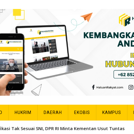
O
HUKRIM
DAERAH
EKOBIS
KAMPUS
ra Umum Liga Alumni VII Smansa Kulisusu