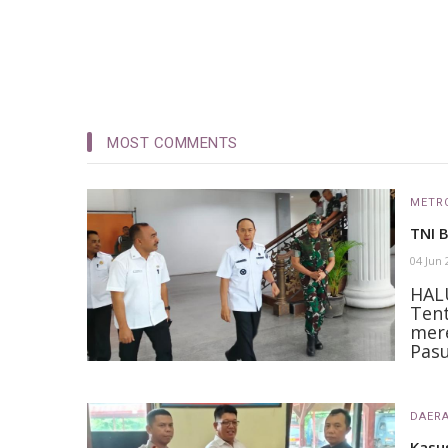
MOST COMMENTS
METR
TNI 
04 Jun
HAL
Tent
mer
Pasu
DAER
Kasu