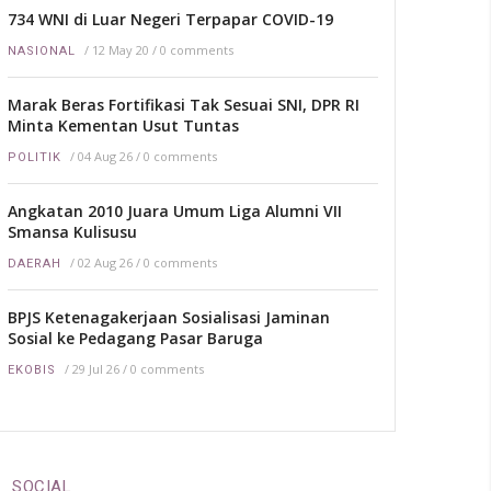
734 WNI di Luar Negeri Terpapar COVID-19
/
12 May 20
/
0 comments
NASIONAL
Marak Beras Fortifikasi Tak Sesuai SNI, DPR RI
Minta Kementan Usut Tuntas
/
04 Aug 26
/
0 comments
POLITIK
Angkatan 2010 Juara Umum Liga Alumni VII
Smansa Kulisusu
/
02 Aug 26
/
0 comments
DAERAH
BPJS Ketenagakerjaan Sosialisasi Jaminan
Sosial ke Pedagang Pasar Baruga
/
29 Jul 26
/
0 comments
EKOBIS
SOCIAL