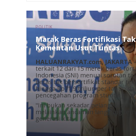
DAERAH
Angkatan 2010 Juara Umum 
nal
Kulisusu
men