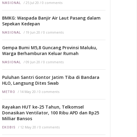
/
25 Jul 20
/
0 comments
NASIONAL
BMKG: Waspada Banjir Air Laut Pasang dalam
Sepekan Kedepan
/
19 Jun 20
/
0 comments
NASIONAL
Gempa Bumi M5,8 Guncang Provinsi Maluku,
Warga Berhamburan Keluar Rumah
/
09 Jun 20
/
0 comments
NASIONAL
Puluhan Santri Gontor Jatim Tiba di Bandara
HLO, Langsung Dites Swab
/
14 May 20
/
0 comments
METRO
Rayakan HUT ke-25 Tahun, Telkomsel
Donasikan Ventilator, 100 Ribu APD dan Rp25
Milliar Bansos
/
12 May 20
/
0 comments
EKOBIS