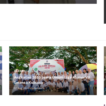
EKOBIS
BPJS Ketenagakerjaan Sosialisasi Jaminan
Sosial ke Pedagang Pasar Baruga
29 Jul 26
/
0 comments