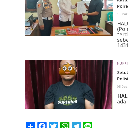
Polr
19 Mar
HAL
(Po
terd
seb
143
HUKR
Setu
Polis
05 Dec
HAL
ada 
Share
Facebook
Twitter
WhatsApp
Telegram
Line