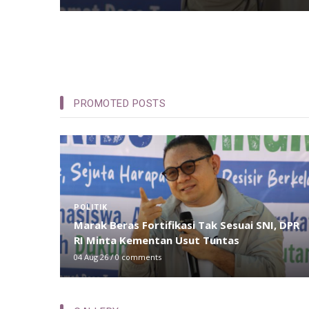
PROMOTED POSTS
DAERAH
, DPR
Angkatan 2010 Juara Umum Liga Alumni VII
Smansa Kulisusu
02 Aug 26
/
0 comments