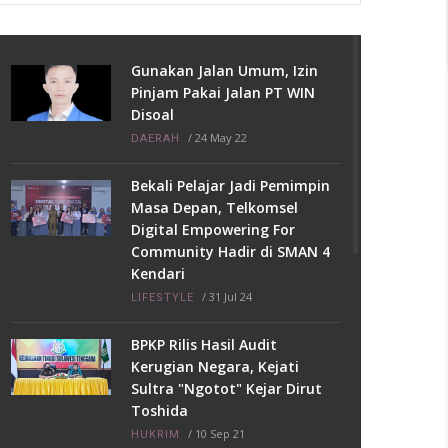
Gunakan Jalan Umum, Izin
Pinjam Pakai Jalan PT WIN
Disoal
/
24 May 22
DAERAH
Bekali Pelajar Jadi Pemimpin
Masa Depan, Telkomsel
Digital Empowering For
Community Hadir di SMAN 4
Kendari
/
31 Jul 24
LIFESTYLE
BPKP Rilis Hasil Audit
Kerugian Negara, Kejati
Sultra "Ngotot" Kejar Dirut
Toshida
/
10 Sep 21
HUKRIM