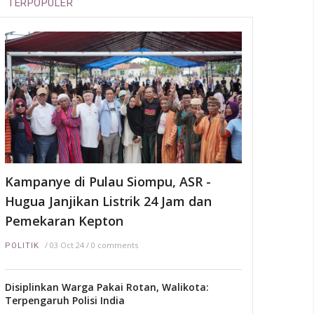
TERPOPULER
/
03 Jun 24
EKOBIS
Pemprov Sultra Sosialisasikan
Pendirian Poltek Tridaya
VDNI
/
08 Jul 21
LIFESTYLE
Pemkot Kendari Gelar
Pelatihan Kepariwisataan
untuk Masyarakat dan Juru
Pelihara Situs
Kampanye di Pulau Siompu, ASR -
/
16 Nov 21
METRO
Hugua Janjikan Listrik 24 Jam dan
Pemekaran Kepton
/
03 Oct 24
/
0 comments
POLITIK
Disiplinkan Warga Pakai Rotan, Walikota:
Terpengaruh Polisi India