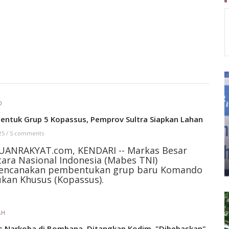
O
Bentuk Grup 5 Kopassus, Pemprov Sultra Siapkan Lahan
 25
/
5 comments
UANRAKYAT.com, KENDARI -- Markas Besar
ara Nasional Indonesia (Mabes TNI)
encanakan pembentukan grup baru Komando
kan Khusus (Kopassus).
AH
s Narkoba di Bombana, Ditangkap Kodim, "Dibebaskan"