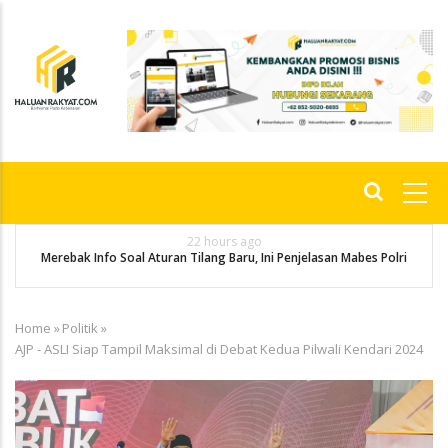
Skip
to
main
content
Main
navigation
22 hours ago
g
P
Merebak Info Soal Aturan Tilang Baru, Ini Penjelasan Mabes Polri
Home
»
Politik
»
Breadcrumb
AJP - ASLI Siap Tampil Maksimal di Debat Kedua Pilwali Kendari 2024