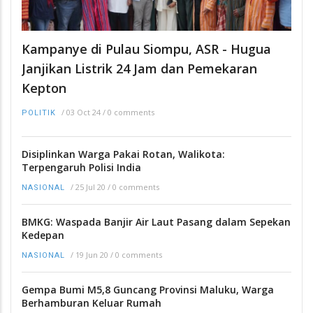
Kampanye di Pulau Siompu, ASR - Hugua
Janjikan Listrik 24 Jam dan Pemekaran
Kepton
/
03 Oct 24
/
0 comments
POLITIK
Disiplinkan Warga Pakai Rotan, Walikota:
Terpengaruh Polisi India
/
25 Jul 20
/
0 comments
NASIONAL
BMKG: Waspada Banjir Air Laut Pasang dalam Sepekan
Kedepan
/
19 Jun 20
/
0 comments
NASIONAL
Gempa Bumi M5,8 Guncang Provinsi Maluku, Warga
Berhamburan Keluar Rumah