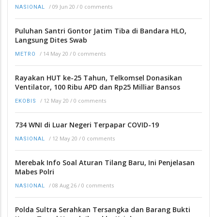
/
09 Jun 20
/
0 comments
NASIONAL
Puluhan Santri Gontor Jatim Tiba di Bandara HLO,
Langsung Dites Swab
/
14 May 20
/
0 comments
METRO
Rayakan HUT ke-25 Tahun, Telkomsel Donasikan
Ventilator, 100 Ribu APD dan Rp25 Milliar Bansos
/
12 May 20
/
0 comments
EKOBIS
734 WNI di Luar Negeri Terpapar COVID-19
/
12 May 20
/
0 comments
NASIONAL
Merebak Info Soal Aturan Tilang Baru, Ini Penjelasan
Mabes Polri
/
08 Aug 26
/
0 comments
NASIONAL
Polda Sultra Serahkan Tersangka dan Barang Bukti