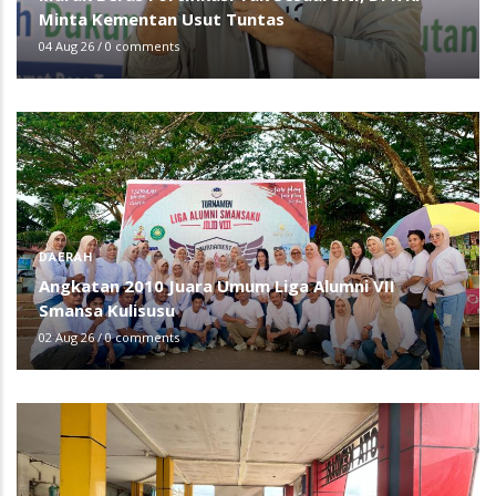
Minta Kementan Usut Tuntas
04 Aug 26
/
0 comments
DAERAH
Angkatan 2010 Juara Umum Liga Alumni VII
Smansa Kulisusu
02 Aug 26
/
0 comments