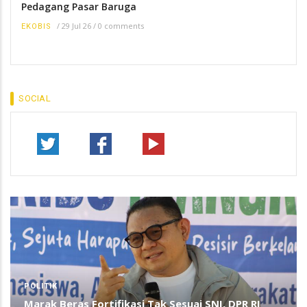
Pedagang Pasar Baruga
/
29 Jul 26
/
0 comments
EKOBIS
SOCIAL
POLITIK
Marak Beras Fortifikasi Tak Sesuai SNI, DPR RI