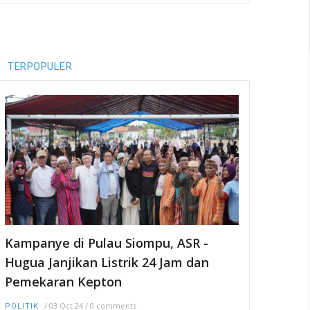
TERPOPULER
Kampanye di Pulau Siompu, ASR -
Hugua Janjikan Listrik 24 Jam dan
Pemekaran Kepton
/
03 Oct 24
/
0 comments
POLITIK