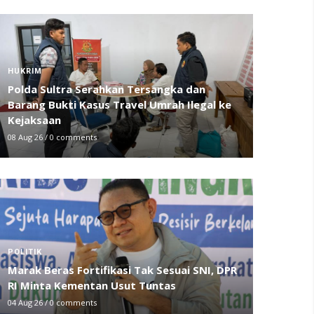
HUKRIM
Polda Sultra Serahkan Tersangka dan
Barang Bukti Kasus Travel Umrah Ilegal ke
Kejaksaan
08 Aug 26
/
0 comments
POLITIK
Marak Beras Fortifikasi Tak Sesuai SNI, DPR
RI Minta Kementan Usut Tuntas
04 Aug 26
/
0 comments