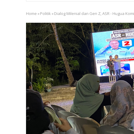
Home
»
Politik
»
Dialog Milenial dan Gen Z, ASR - Hugua Ko
Breadcrumb