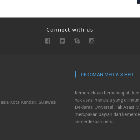
Connect with us
PEDOMAN MEDIA SIBER
Kemerdekaan berpendapat, keme
hak asasi manusia yang dilindu
asia Kota Kendari, Sulawesi
Deklarasi Universal Hak Asasi 
merupakan bagian dari kemerde
kemerdekaan pers.