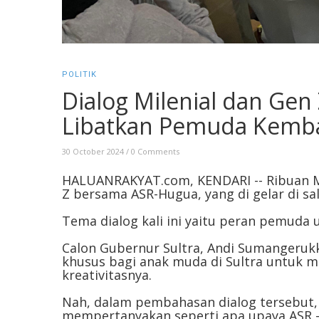
POLITIK
Dialog Milenial dan Gen
Libatkan Pemuda Kemba
30 October 2024
/
0 Comments
HALUANRAKYAT.com, KENDARI -- Ribuan Ma
Z bersama ASR-Hugua, yang di gelar di sal
Tema dialog kali ini yaitu peran pemuda 
Calon Gubernur Sultra, Andi Sumangeru
khusus bagi anak muda di Sultra untuk 
kreativitasnya.
Nah, dalam pembahasan dialog tersebut,
mempertanyakan seperti apa upaya ASR 