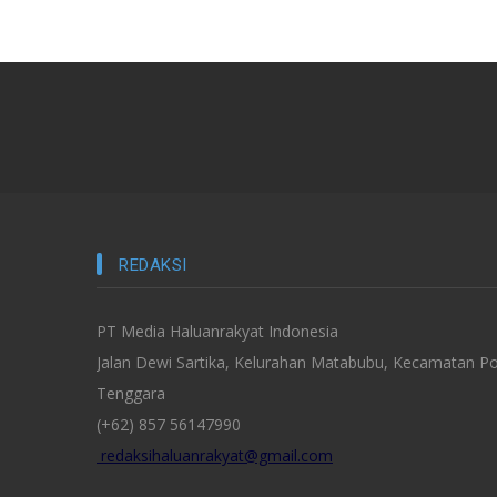
REDAKSI
PT Media Haluanrakyat Indonesia
Jalan Dewi Sartika, Kelurahan Matabubu, Kecamatan Po
Tenggara
(+62) 857 56147990
redaksihaluanrakyat@gmail.com