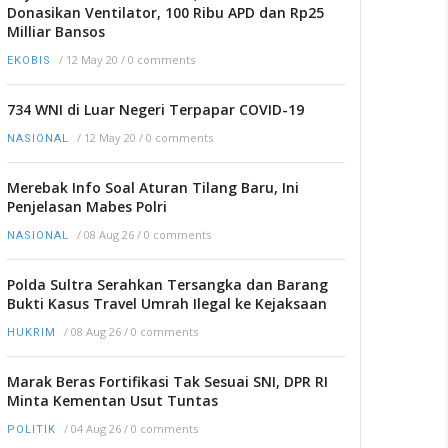
Donasikan Ventilator, 100 Ribu APD dan Rp25
Milliar Bansos
/
12 May 20
/
0 comments
EKOBIS
734 WNI di Luar Negeri Terpapar COVID-19
/
12 May 20
/
0 comments
NASIONAL
Merebak Info Soal Aturan Tilang Baru, Ini
Penjelasan Mabes Polri
/
08 Aug 26
/
0 comments
NASIONAL
Polda Sultra Serahkan Tersangka dan Barang
Bukti Kasus Travel Umrah Ilegal ke Kejaksaan
/
08 Aug 26
/
0 comments
HUKRIM
Marak Beras Fortifikasi Tak Sesuai SNI, DPR RI
Minta Kementan Usut Tuntas
/
04 Aug 26
/
0 comments
POLITIK