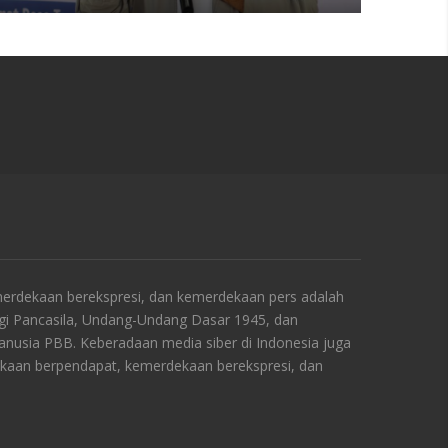
rdekaan berekspresi, dan kemerdekaan pers adalah
ngi Pancasila, Undang-Undang Dasar 1945, dan
Manusia PBB. Keberadaan media siber di Indonesia juga
kaan berpendapat, kemerdekaan berekspresi, dan