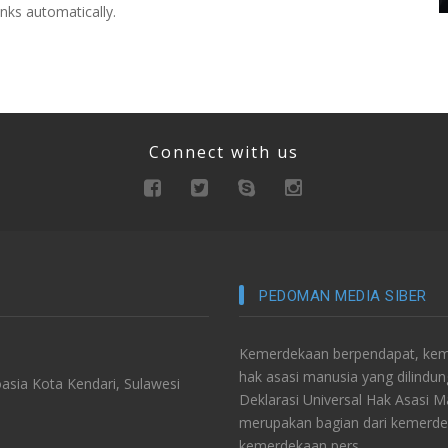
nks automatically.
Connect with us
PEDOMAN MEDIA SIBER
Kemerdekaan berpendapat, keme
hak asasi manusia yang dilindu
asia Kota Kendari, Sulawesi
Deklarasi Universal Hak Asasi 
merupakan bagian dari kemerde
kemerdekaan pers.