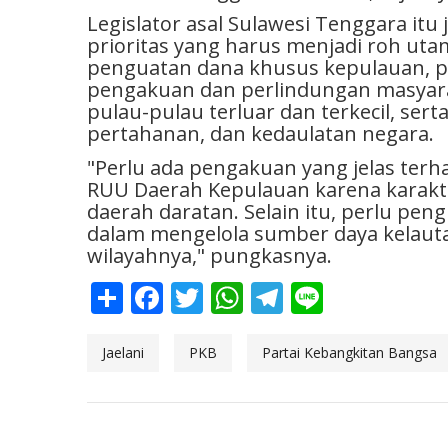
Legislator asal Sulawesi Tenggara it
prioritas yang harus menjadi roh ut
penguatan dana khusus kepulauan, p
pengakuan dan perlindungan masyar
pulau-pulau terluar dan terkecil, se
pertahanan, dan kedaulatan negara.
"Perlu ada pengakuan yang jelas ter
RUU Daerah Kepulauan karena karakte
daerah daratan. Selain itu, perlu p
dalam mengelola sumber daya kelauta
wilayahnya," pungkasnya.
Share
Facebook
Twitter
WhatsApp
Telegram
Line
Jaelani
PKB
Partai Kebangkitan Bangsa