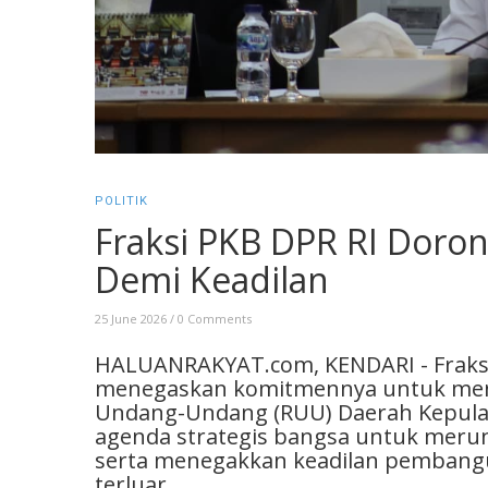
POLITIK
Fraksi PKB DPR RI Dor
Demi Keadilan
25 June 2026
/
0 Comments
HALUANRAKYAT.com, KENDARI - Fraksi 
menegaskan komitmennya untuk men
Undang-Undang (RUU) Daerah Kepulaua
agenda strategis bangsa untuk merun
serta menegakkan keadilan pembangu
terluar.