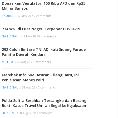
Donasikan Ventilator, 100 Ribu APD dan Rp25
Milliar Bansos
/
12 May 20
/
0 comments
EKOBIS
734 WNI di Luar Negeri Terpapar COVID-19
/
12 May 20
/
0 comments
NASIONAL
292 Calon Bintara TNI AD Ikuti Sidang Parade
Panitia Daerah Kendari
/
09 Aug 26
/
0 comments
METRO
Merebak Info Soal Aturan Tilang Baru, Ini
Penjelasan Mabes Polri
/
08 Aug 26
/
0 comments
NASIONAL
Polda Sultra Serahkan Tersangka dan Barang
Bukti Kasus Travel Umrah Ilegal ke Kejaksaan
/
08 Aug 26
/
0 comments
HUKRIM