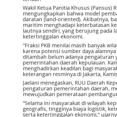
Wakil Ketua Panitia Khusus (Pansus) 
mengungkapkan bahwa model pembang
daratan (land-oriented). Akibatnya, 
maritim menghadapi keterbatasan k
lautnya sendiri, yang berujung pada 
ketertinggalan ekonomi.
"Fraksi PKB menilai masih banyak wil
karena potensi sumber daya alamnya b
ditambah belum adanya pengaturan
pemerintahan daerah kepulauan. Ka
menghadirkan keadilan bagi masyarakat
keterangan resminya di Jakarta, Kamis
Jaelani menegaskan, RUU Daerah Kep
pengaturan pemerintahan daerah, me
mewujudkan pemerataan pembangu
"Selama ini masyarakat di wilayah ke
geografis, tingginya biaya logistik, k
serta ketertinggalan ekonomi," ujarny