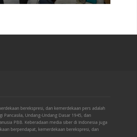
rdekaan berekspresi, dan kemerdekaan pers adalah
ngi Pancasila, Undang-Undang Dasar 1945, dan
Manusia PBB. Keberadaan media siber di Indonesia juga
kaan berpendapat, kemerdekaan berekspresi, dan