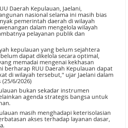
RUU Daerah Kepulauan, Jaelani,
unan nasional selama ini masih bias
banyak pemerintah daerah di wilayah
ewenangan dalam mengelola wilayah
lambatnya pelayanan publik dan
ayah kepulauan yang belum sejahtera
elum dapat dikelola secara optimal,
 yang memadai mengenai kekhasan
mi berharap RUU Daerah Kepulauan dapat
 di wilayah tersebut," ujar Jaelani dalam
 (25/6/2026)
ulauan bukan sekadar instrumen
lainkan agenda strategis bangsa untuk
nan.
pulauan masih menghadapi keterisolasian
eterbatasan akses terhadap layanan dasar,
a.