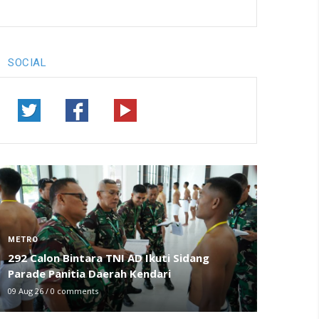
SOCIAL
METRO
292 Calon Bintara TNI AD Ikuti Sidang
Parade Panitia Daerah Kendari
09 Aug 26
/
0 comments