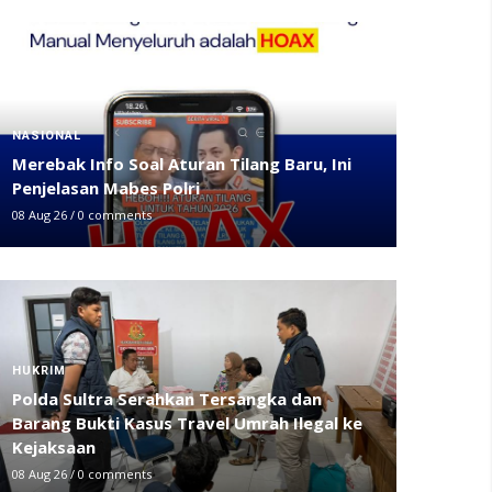
NASIONAL
Merebak Info Soal Aturan Tilang Baru, Ini
Penjelasan Mabes Polri
08 Aug 26
/
0 comments
HUKRIM
Polda Sultra Serahkan Tersangka dan
Barang Bukti Kasus Travel Umrah Ilegal ke
Kejaksaan
08 Aug 26
/
0 comments