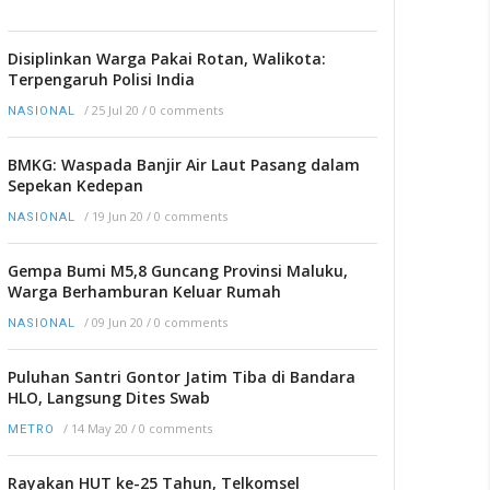
Disiplinkan Warga Pakai Rotan, Walikota:
Terpengaruh Polisi India
/
25 Jul 20
/
0 comments
NASIONAL
BMKG: Waspada Banjir Air Laut Pasang dalam
Sepekan Kedepan
/
19 Jun 20
/
0 comments
NASIONAL
Gempa Bumi M5,8 Guncang Provinsi Maluku,
Warga Berhamburan Keluar Rumah
/
09 Jun 20
/
0 comments
NASIONAL
Puluhan Santri Gontor Jatim Tiba di Bandara
HLO, Langsung Dites Swab
/
14 May 20
/
0 comments
METRO
Rayakan HUT ke-25 Tahun, Telkomsel