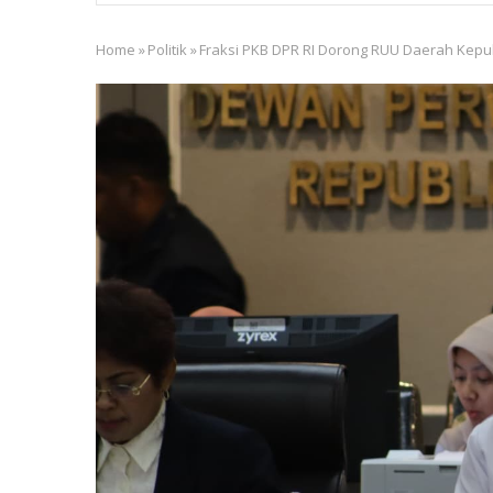
ago
Home
»
Politik
»
Fraksi PKB DPR RI Dorong RUU Daerah Kepu
Breadcrumb