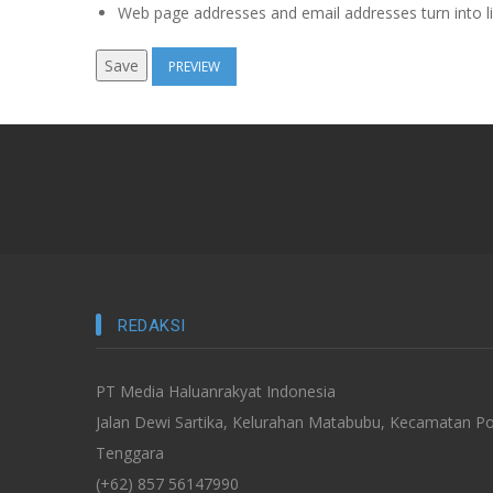
Web page addresses and email addresses turn into li
REDAKSI
PT Media Haluanrakyat Indonesia
Jalan Dewi Sartika, Kelurahan Matabubu, Kecamatan Po
Tenggara
(+62) 857 56147990