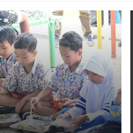
rkan MBG Perdana
 Komandan Lanud Haluoleo, Tarmuji
 pelaksanaan penyaluran perdana
G) yang dilaksanakan oleh Satuan
Ambaipua Lanud Haluoleo, Selasa
stikan seluruh proses penyiapan
ergizi kepada para penerima manfaat
 ditetapkan.