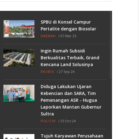
SPBU di Konsel Campur
Pertalite dengan Biosolar
/
07 Mar 25
DAERAH
Ingin Rumah Subsidi
Berkualitas Terbaik, Grand
Kencana Land Solusinya
/
27 Sep 24
EKOBIS
Diduga Lakukan Ujaran
Kebencian dan SARA, Tim
Pemenangan ASR - Hugua
Laporkan Mantan Gubernur
Sultra
/
25 Oct 24
POLITIK
Tujuh Karyawan Perusahaan