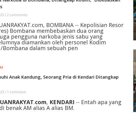
es
 25
/
2 comments
UANRAKYAT.com, BOMBANA -- Kepolisian Resor
lres) Bombana membebaskan dua orang
uga pengguna narkoba jenis sabu yang
elumnya diamankan oleh personel Kodim
1/Bombana dalam sebuah pen
IM
buhi Anak Kandung, Seorang Pria di Kendari Ditangkap
i
 23
/
1 comment
UANRAKYAT
.
com
,
KENDARI
-- Entah apa yang
di benak AM alias A alias BM.