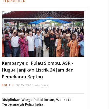
TERPOPULER
/
29 May 20
NASIONAL
Dosen FKIP UHO Kembangkan
Whiteboard Animation
sebagai Bahan Belajar di
Masa Pandemi
/
22 Nov 20
METRO
Bawa Narkoba dari Batam,
Warga Kendari Ditangkap di
Bandara Halu Oleo
Kampanye di Pulau Siompu, ASR -
/
09 Feb 25
HUKRIM
Hugua Janjikan Listrik 24 Jam dan
Pemekaran Kepton
/
03 Oct 24
/
0 comments
POLITIK
Disiplinkan Warga Pakai Rotan, Walikota:
Terpengaruh Polisi India