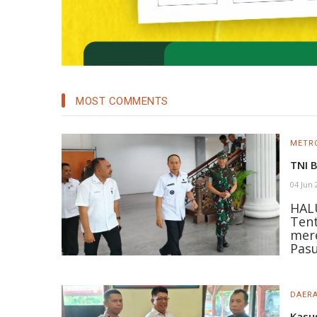
MOST COMMENTS
METR
TNI 
04 Jun
HAL
Tent
mer
Pasu
DAER
Kasu