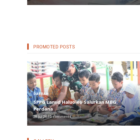
PROMOTED POSTS
DAERAH
t
SPPG Lanud Haluoleo Salurkan MBG
i
Perdana
28 Jul 26
/
0 comments