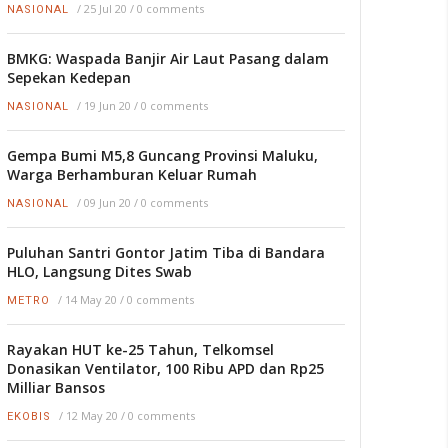
/
25 Jul 20
/
0 comments
NASIONAL
BMKG: Waspada Banjir Air Laut Pasang dalam
Sepekan Kedepan
/
19 Jun 20
/
0 comments
NASIONAL
Gempa Bumi M5,8 Guncang Provinsi Maluku,
Warga Berhamburan Keluar Rumah
/
09 Jun 20
/
0 comments
NASIONAL
Puluhan Santri Gontor Jatim Tiba di Bandara
HLO, Langsung Dites Swab
/
14 May 20
/
0 comments
METRO
Rayakan HUT ke-25 Tahun, Telkomsel
Donasikan Ventilator, 100 Ribu APD dan Rp25
Milliar Bansos
/
12 May 20
/
0 comments
EKOBIS