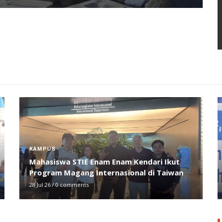
KAMPUS
Mahasiswa STIE Enam Enam Kendari Ikut
Program Magang Internasional di Taiwan
28 Jul 26
/
0 comments