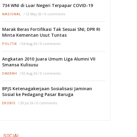
734 WNI di Luar Negeri Terpapar COVID-19
/
12 May 20
/
0 comments
NASIONAL
Marak Beras Fortifikasi Tak Sesuai SNI, DPR RI
Minta Kementan Usut Tuntas
/
04 Aug 26
/
0 comments
POLITIK
Angkatan 2010 Juara Umum Liga Alumni VII
Smansa Kulisusu
/
02 Aug 26
/
0 comments
DAERAH
BPJS Ketenagakerjaan Sosialisasi Jaminan
Sosial ke Pedagang Pasar Baruga
/
29 Jul 26
/
0 comments
EKOBIS
SOCIAL