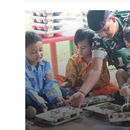
DAERAH
SPPG Lanud Haluoleo Salu
HALUANRAKYAT.com, KENDARI
–
Hadi Susanto, meninjau langsung
Program Makan Bergizi Gratis (MB
Pelayanan Pemenuhan Gizi (SPPG) 
(28/7/2026).
Peninjauan dilakukan untuk mema
hingga pendistribusian makanan b
berjalan sesuai standar yang telah