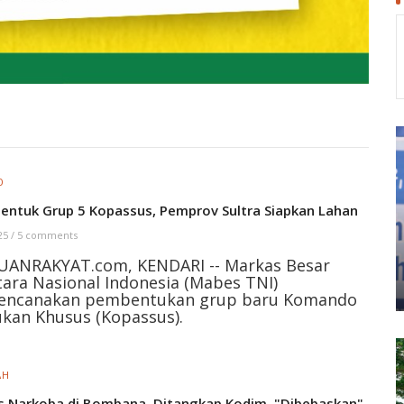
O
Bentuk Grup 5 Kopassus, Pemprov Sultra Siapkan Lahan
 25
/
5 comments
UANRAKYAT.com, KENDARI -- Markas Besar
ara Nasional Indonesia (Mabes TNI)
encanakan pembentukan grup baru Komando
kan Khusus (Kopassus).
AH
s Narkoba di Bombana, Ditangkap Kodim, "Dibebaskan"