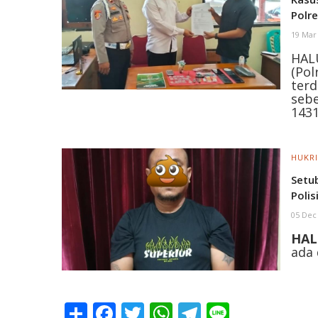
Polr
19 Mar
HAL
(Po
terd
seb
143
HUKR
Setu
Polis
05 Dec
HAL
ada 
Share
Facebook
Twitter
WhatsApp
Telegram
Line