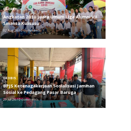
DAERAH
Angkatan 2010 Juara Umum Liga Alumni VII
Smansa Kulisusu
02 Aug 26
/
0 comments
EKOBIS
BPJS Ketenagakerjaan Sosialisasi Jaminan
Sosial ke Pedagang Pasar Baruga
29 Jul 26
/
0 comments