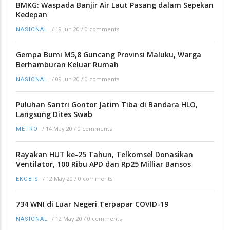
BMKG: Waspada Banjir Air Laut Pasang dalam Sepekan
Kedepan
/
19 Jun 20
/
0 comments
NASIONAL
Gempa Bumi M5,8 Guncang Provinsi Maluku, Warga
Berhamburan Keluar Rumah
/
09 Jun 20
/
0 comments
NASIONAL
Puluhan Santri Gontor Jatim Tiba di Bandara HLO,
Langsung Dites Swab
/
14 May 20
/
0 comments
METRO
Rayakan HUT ke-25 Tahun, Telkomsel Donasikan
Ventilator, 100 Ribu APD dan Rp25 Milliar Bansos
/
12 May 20
/
0 comments
EKOBIS
734 WNI di Luar Negeri Terpapar COVID-19
/
12 May 20
/
0 comments
NASIONAL