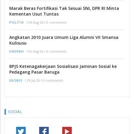
Marak Beras Fortifikasi Tak Sesuai SNI, DPR RI Minta
Kementan Usut Tuntas
/
04 Aug 26
/
0 comments
POLITIK
Angkatan 2010 Juara Umum Liga Alumni VII Smansa
Kulisusu
/
02 Aug 26
/
0 comments
DAERAH
BPJS Ketenagakerjaan Sosialisasi Jaminan Sosial ke
Pedagang Pasar Baruga
/
29 Jul 26
/
0 comments
EKOBIS
SOCIAL