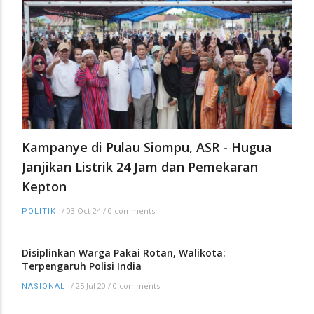
Kampanye di Pulau Siompu, ASR - Hugua
Janjikan Listrik 24 Jam dan Pemekaran
Kepton
/
03 Oct 24
/
0 comments
POLITIK
Disiplinkan Warga Pakai Rotan, Walikota:
Terpengaruh Polisi India
/
25 Jul 20
/
0 comments
NASIONAL