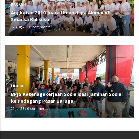
DAERAH
Angkatan 2010 Juara Umum Liga Alumni VII
Smansa Kulisusu
02 Aug 26
/
0 comments
EKOBIS
BPJS Ketenagakerjaan Sosialisasi Jaminan Sosial
ke Pedagang Pasar Baruga
29 Jul 26
/
0 comments