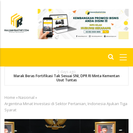
Skip
to
main
content
Main
navigation
3 days ago
Marak Beras Fortifikasi Tak Sesuai SNI, DPR RI Minta Kementan
Usut Tuntas
Home
»
Nasional
»
Breadcrumb
Argentina Minat Investasi di Sektor Pertanian, Indonesia Ajukan Tiga
Syarat