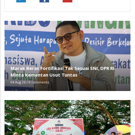
POLITIK
Marak Beras Fortifikasi Tak Sesuai SNI, DPR RI
Minta Kementan Usut Tuntas
04 Aug 26
/
0 comments