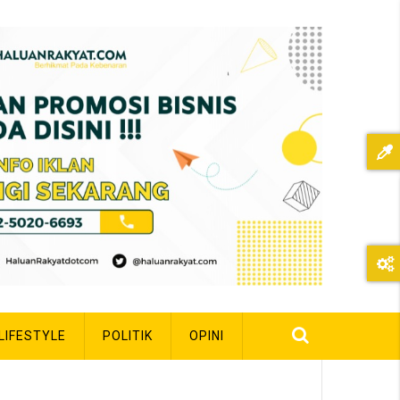
LIFESTYLE
POLITIK
OPINI
BPJS Ketenagakerjaan Sosialisasi Jaminan Sosial ke 
eek ago