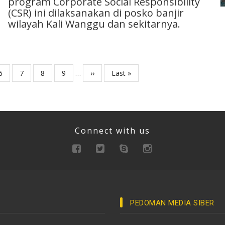
program Corporate Social Responsibility
(CSR) ini dilaksanakan di posko banjir
wilayah Kali Wanggu dan sekitarnya.
Page
6
Page
7
Page
8
Page
9
…
Next
››
Last
Last »
page
page
Connect with us
PEDOMAN MEDIA SIBER