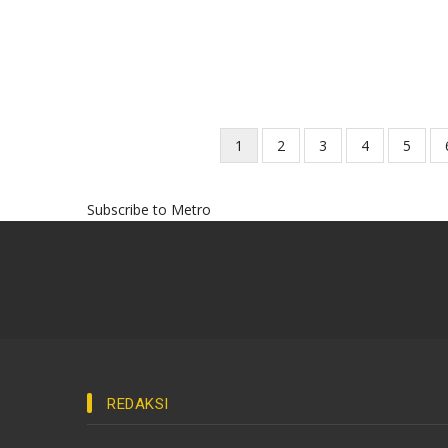
Current
1
Page
2
Page
3
Page
4
Page
5
Pagination
page
Subscribe to Metro
REDAKSI