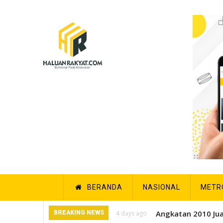
Skip
to
main
content
Main
BERANDA
NASIONAL
METR
navigation
Liga Alumni VII Smansa Kulisusu
BREAKING NEWS