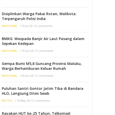
Disiplinkan Warga Pakai Rotan, Walikota:
Terpengaruh Polisi India
/
25 Jul 20
/
0 comments
NASIONAL
BMKG: Waspada Banjir Air Laut Pasang dalam
Sepekan Kedepan
/
19 Jun 20
/
0 comments
NASIONAL
Gempa Bumi M5,8 Guncang Provinsi Maluku,
Warga Berhamburan Keluar Rumah
/
09 Jun 20
/
0 comments
NASIONAL
Puluhan Santri Gontor Jatim Tiba di Bandara
HLO, Langsung Dites Swab
/
14 May 20
/
0 comments
METRO
Rayakan HUT ke-25 Tahun, Telkomsel