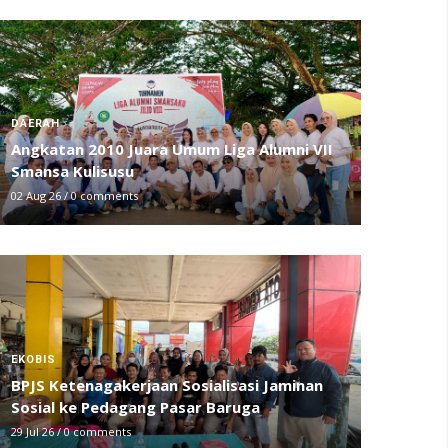
DAERAH
Angkatan 2010 Juara Umum Liga Alumni VII
Smansa Kulisusu
02 Aug 26
/
0 comments
EKOBIS
BPJS Ketenagakerjaan Sosialisasi Jaminan
Sosial ke Pedagang Pasar Baruga
29 Jul 26
/
0 comments