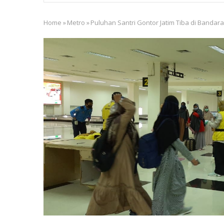
Home
»
Metro
»
Puluhan Santri Gontor Jatim Tiba di Bandar
Breadcrumb