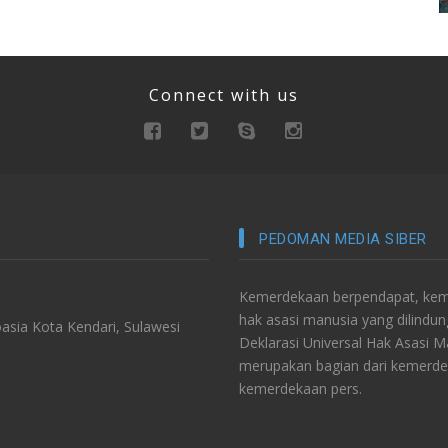
Connect with us
PEDOMAN MEDIA SIBER
Kemerdekaan berpendapat, keme
hak asasi manusia yang dilindu
asia Kota Kendari, Sulawesi
Deklarasi Universal Hak Asasi 
merupakan bagian dari kemerde
kemerdekaan pers.