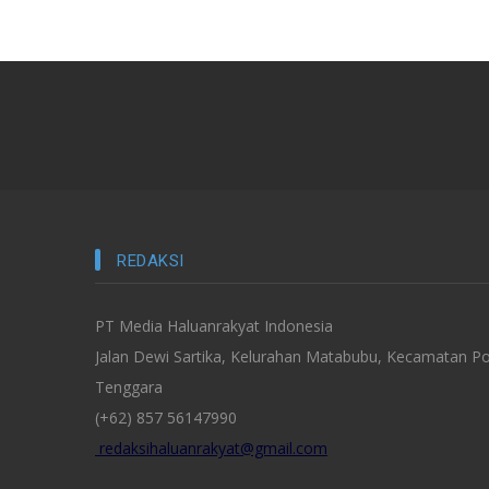
REDAKSI
PT Media Haluanrakyat Indonesia
Jalan Dewi Sartika, Kelurahan Matabubu, Kecamatan Po
Tenggara
(+62) 857 56147990
redaksihaluanrakyat@gmail.com