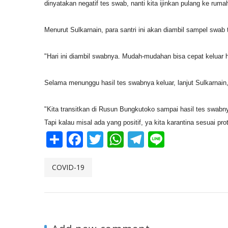
dinyatakan negatif tes swab, nanti kita ijinkan pulang ke rum
Menurut Sulkarnain, para santri ini akan diambil sampel swab
"Hari ini diambil swabnya. Mudah-mudahan bisa cepat keluar 
Selama menunggu hasil tes swabnya keluar, lanjut Sulkarnain
"Kita transitkan di Rusun Bungkutoko sampai hasil tes swabny
Tapi kalau misal ada yang positif, ya kita karantina sesuai p
Share
Facebook
Twitter
WhatsApp
Telegram
Line
COVID-19