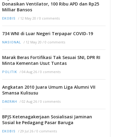
Donasikan Ventilator, 100 Ribu APD dan Rp25
Milliar Bansos
/
12 May 20
/
0 comments
EKOBIS
734 WNI di Luar Negeri Terpapar COVID-19
/
12 May 20
/
0 comments
NASIONAL
Marak Beras Fortifikasi Tak Sesuai SNI, DPR RI
Minta Kementan Usut Tuntas
/
04 Aug 26
/
0 comments
POLITIK
Angkatan 2010 Juara Umum Liga Alumni VII
Smansa Kulisusu
/
02 Aug 26
/
0 comments
DAERAH
BPJS Ketenagakerjaan Sosialisasi Jaminan
Sosial ke Pedagang Pasar Baruga
/
29 Jul 26
/
0 comments
EKOBIS