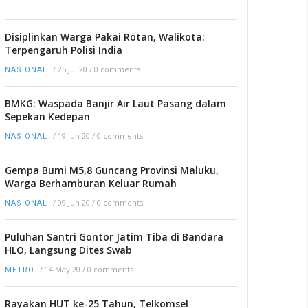
Disiplinkan Warga Pakai Rotan, Walikota:
Terpengaruh Polisi India
/
25 Jul 20
/
0 comments
NASIONAL
BMKG: Waspada Banjir Air Laut Pasang dalam
Sepekan Kedepan
/
19 Jun 20
/
0 comments
NASIONAL
Gempa Bumi M5,8 Guncang Provinsi Maluku,
Warga Berhamburan Keluar Rumah
/
09 Jun 20
/
0 comments
NASIONAL
Puluhan Santri Gontor Jatim Tiba di Bandara
HLO, Langsung Dites Swab
/
14 May 20
/
0 comments
METRO
Rayakan HUT ke-25 Tahun, Telkomsel