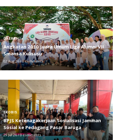
DAERAH
Angkatan 2010 Juara Umum Liga Alumni VII
Smansa Kulisusu
02 Aug 26
/
0 comments
EKOBIS
BPJS Ketenagakerjaan Sosialisasi Jaminan
Sosial ke Pedagang Pasar Baruga
29 Jul 26
/
0 comments