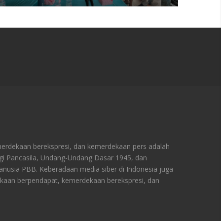
rdekaan berekspresi, dan kemerdekaan pers adalah
ngi Pancasila, Undang-Undang Dasar 1945, dan
Manusia PBB. Keberadaan media siber di Indonesia juga
kaan berpendapat, kemerdekaan berekspresi, dan