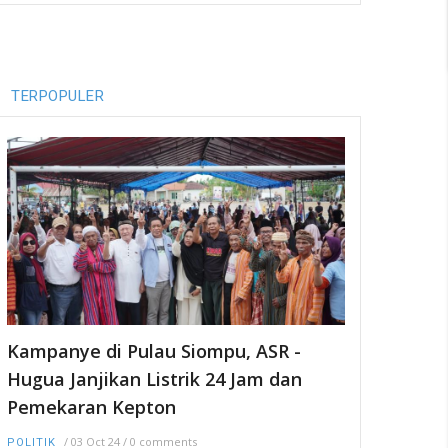
TERPOPULER
Kampanye di Pulau Siompu, ASR -
Hugua Janjikan Listrik 24 Jam dan
Pemekaran Kepton
/
03 Oct 24
/
0 comments
POLITIK