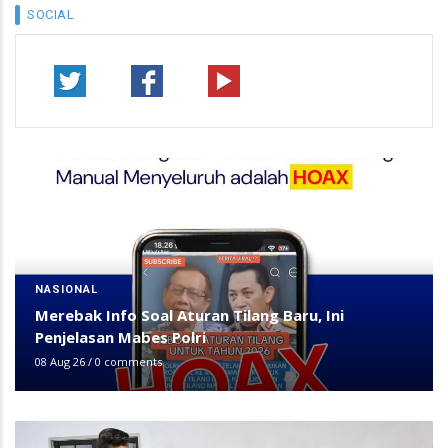
SOCIAL
NASIONAL
Merebak Info Soal Aturan Tilang Baru, Ini
Penjelasan Mabes Polri
08 Aug 26
/
0 comments