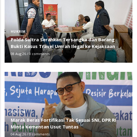
HUKRIM
Polda Sultra Serahkan Tersangka dan Barang
Bukti Kasus Travel Umrah Ilegal ke Kejaksaan
08 Aug 26
/
0 comments
POLITIK
Marak Beras Fortifikasi Tak Sesuai SNI, DPR RI
Minta Kementan Usut Tuntas
04 Aug 26
/
0 comments