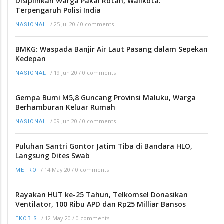
Disiplinkan Warga Pakai Rotan, Walikota:
Terpengaruh Polisi India
/
25 Jul 20
/
0 comments
NASIONAL
BMKG: Waspada Banjir Air Laut Pasang dalam Sepekan
Kedepan
/
19 Jun 20
/
0 comments
NASIONAL
Gempa Bumi M5,8 Guncang Provinsi Maluku, Warga
Berhamburan Keluar Rumah
/
09 Jun 20
/
0 comments
NASIONAL
Puluhan Santri Gontor Jatim Tiba di Bandara HLO,
Langsung Dites Swab
/
14 May 20
/
0 comments
METRO
Rayakan HUT ke-25 Tahun, Telkomsel Donasikan
Ventilator, 100 Ribu APD dan Rp25 Milliar Bansos
/
12 May 20
/
0 comments
EKOBIS