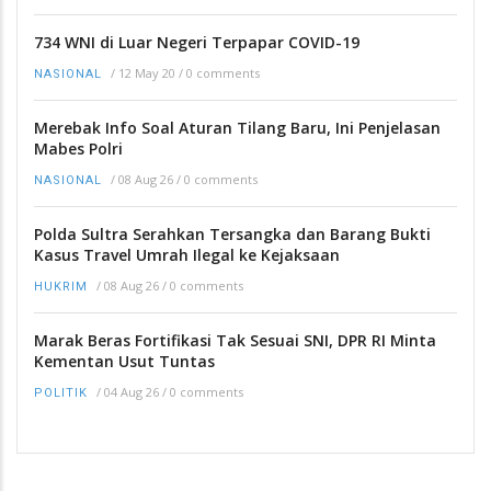
734 WNI di Luar Negeri Terpapar COVID-19
/
12 May 20
/
0 comments
NASIONAL
Merebak Info Soal Aturan Tilang Baru, Ini Penjelasan
Mabes Polri
/
08 Aug 26
/
0 comments
NASIONAL
Polda Sultra Serahkan Tersangka dan Barang Bukti
Kasus Travel Umrah Ilegal ke Kejaksaan
/
08 Aug 26
/
0 comments
HUKRIM
Marak Beras Fortifikasi Tak Sesuai SNI, DPR RI Minta
Kementan Usut Tuntas
/
04 Aug 26
/
0 comments
POLITIK