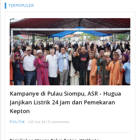
TERPOPULER
Kampanye di Pulau Siompu, ASR - Hugua
Janjikan Listrik 24 Jam dan Pemekaran
Kepton
/
03 Oct 24
/
0 comments
POLITIK