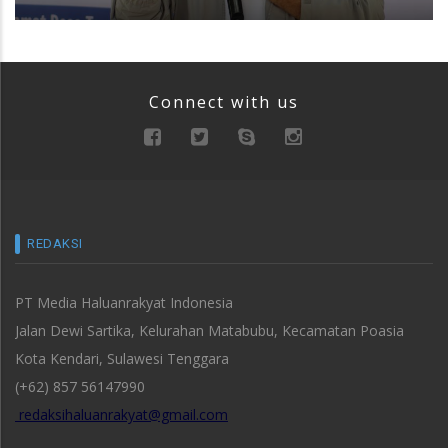
Connect with us
REDAKSI
PT Media Haluanrakyat Indonesia
Jalan Dewi Sartika, Kelurahan Matabubu, Kecamatan Poasia
Kota Kendari, Sulawesi Tenggara
(+62) 857 56147990
redaksihaluanrakyat@gmail.com