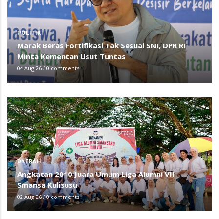
POLITIK
Marak Beras Fortifikasi Tak Sesuai SNI, DPR RI
Minta Kementan Usut Tuntas
04 Aug 26
/
0 comments
DAERAH
Angkatan 2010 Juara Umum Liga Alumni VII
Smansa Kulisusu
02 Aug 26
/
0 comments