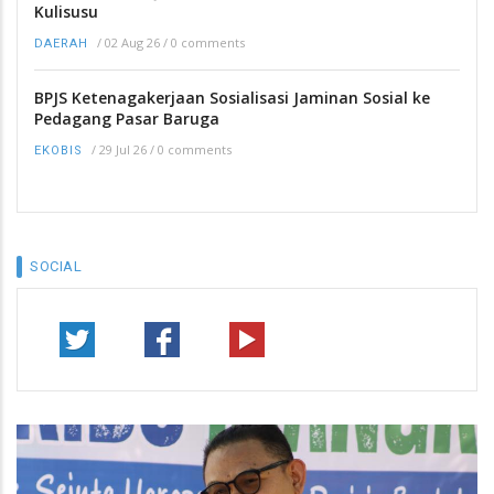
Kulisusu
/
02 Aug 26
/
0 comments
DAERAH
BPJS Ketenagakerjaan Sosialisasi Jaminan Sosial ke
Pedagang Pasar Baruga
/
29 Jul 26
/
0 comments
EKOBIS
SOCIAL