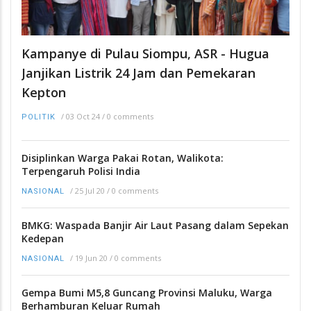
Kampanye di Pulau Siompu, ASR - Hugua
Janjikan Listrik 24 Jam dan Pemekaran
Kepton
/
03 Oct 24
/
0 comments
POLITIK
Disiplinkan Warga Pakai Rotan, Walikota:
Terpengaruh Polisi India
/
25 Jul 20
/
0 comments
NASIONAL
BMKG: Waspada Banjir Air Laut Pasang dalam Sepekan
Kedepan
/
19 Jun 20
/
0 comments
NASIONAL
Gempa Bumi M5,8 Guncang Provinsi Maluku, Warga
Berhamburan Keluar Rumah