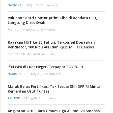
/
09 Jun 20
/
0 comments
NASIONAL
Puluhan Santri Gontor Jatim Tiba di Bandara HLO,
Langsung Dites Swab
/
14 May 20
/
0 comments
METRO
Rayakan HUT ke-25 Tahun, Telkomsel Donasikan
Ventilator, 100 Ribu APD dan Rp25 Milliar Bansos
/
12 May 20
/
0 comments
EKOBIS
734 WNI di Luar Negeri Terpapar COVID-19
/
12 May 20
/
0 comments
NASIONAL
Marak Beras Fortifikasi Tak Sesuai SNI, DPR RI Minta
Kementan Usut Tuntas
/
04 Aug 26
/
0 comments
POLITIK
Angkatan 2010 Juara Umum Liga Alumni VII Smansa