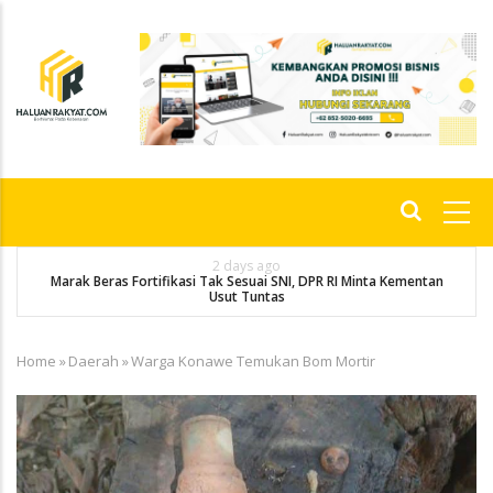
Skip
to
main
content
Main
navigation
2 days ago
Marak Beras Fortifikasi Tak Sesuai SNI, DPR RI Minta Kementan
Usut Tuntas
Home
»
Daerah
»
Warga Konawe Temukan Bom Mortir
Breadcrumb