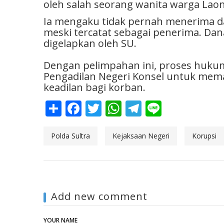
oleh salah seorang wanita warga Laonti
Ia mengaku tidak pernah menerima d
meski tercatat sebagai penerima. Dana
digelapkan oleh SU.
Dengan pelimpahan ini, proses hukum
Pengadilan Negeri Konsel untuk mem
keadilan bagi korban.
Share
Facebook
Twitter
WhatsApp
Telegram
Line
Polda Sultra
Kejaksaan Negeri
Korupsi
Add new comment
YOUR NAME