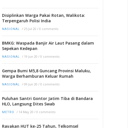
Disiplinkan Warga Pakai Rotan, Walikota:
Terpengaruh Polisi India
/
25 Jul 20
/
0 comments
NASIONAL
BMKG: Waspada Banjir Air Laut Pasang dalam
Sepekan Kedepan
/
19 Jun 20
/
0 comments
NASIONAL
Gempa Bumi M5,8 Guncang Provinsi Maluku,
Warga Berhamburan Keluar Rumah
/
09 Jun 20
/
0 comments
NASIONAL
Puluhan Santri Gontor Jatim Tiba di Bandara
HLO, Langsung Dites Swab
/
14 May 20
/
0 comments
METRO
Rayakan HUT ke-25 Tahun, Telkomsel