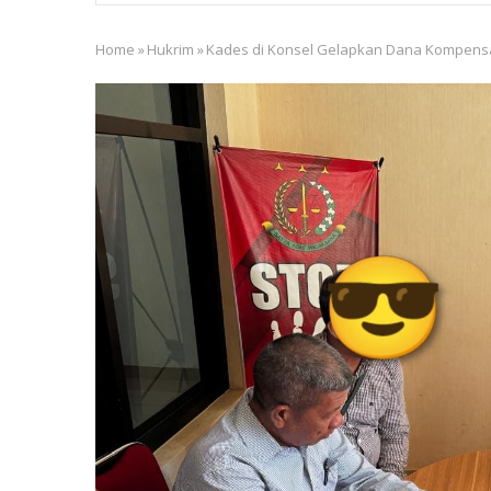
Home
»
Hukrim
»
Kades di Konsel Gelapkan Dana Kompens
Breadcrumb