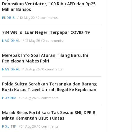
Donasikan Ventilator, 100 Ribu APD dan Rp25
Milliar Bansos
/
12 May 20
/
0 comments
EKOBIS
734 WNI di Luar Negeri Terpapar COVID-19
/
12 May 20
/
0 comments
NASIONAL
Merebak Info Soal Aturan Tilang Baru, Ini
Penjelasan Mabes Polri
/
08 Aug 26
/
0 comments
NASIONAL
Polda Sultra Serahkan Tersangka dan Barang
Bukti Kasus Travel Umrah Ilegal ke Kejaksaan
/
08 Aug 26
/
0 comments
HUKRIM
Marak Beras Fortifikasi Tak Sesuai SNI, DPR RI
Minta Kementan Usut Tuntas
/
04 Aug 26
/
0 comments
POLITIK