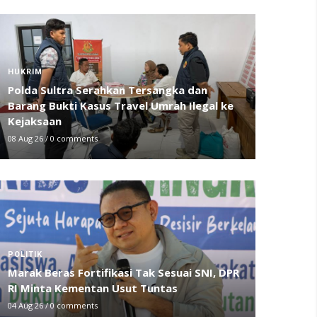
HUKRIM
Polda Sultra Serahkan Tersangka dan
Barang Bukti Kasus Travel Umrah Ilegal ke
Kejaksaan
08 Aug 26
/
0 comments
POLITIK
Marak Beras Fortifikasi Tak Sesuai SNI, DPR
RI Minta Kementan Usut Tuntas
04 Aug 26
/
0 comments