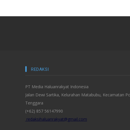
REDAKSI
PT Media Haluanrakyat Indonesia
Jalan Dewi Sartika, Kelurahan Matabubu, Kecamatan Po
Tenggara
(+62) 857 56147990
redaksihaluanrakyat@gmail.com