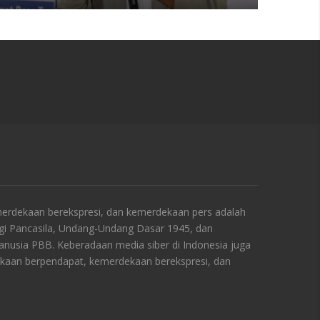
rdekaan berekspresi, dan kemerdekaan pers adalah
ngi Pancasila, Undang-Undang Dasar 1945, dan
Manusia PBB. Keberadaan media siber di Indonesia juga
kaan berpendapat, kemerdekaan berekspresi, dan