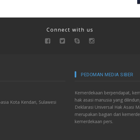
Connect with us
PEDOMAN MEDIA SIBER
Kemerdekaan berpendapat, keme
hak asasi manusia yang dilindu
asia Kota Kendari, Sulawesi
Deklarasi Universal Hak Asasi 
merupakan bagian dari kemerde
kemerdekaan pers.