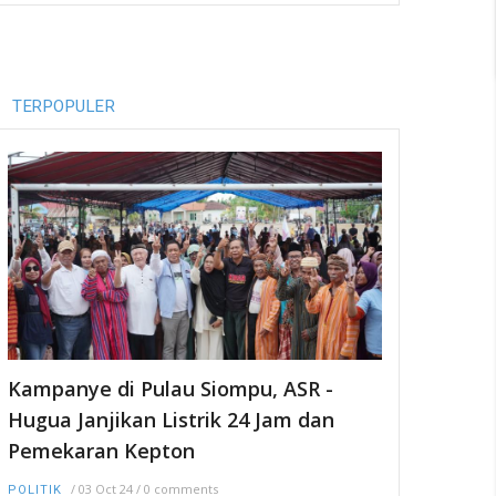
TERPOPULER
Kampanye di Pulau Siompu, ASR -
Hugua Janjikan Listrik 24 Jam dan
Pemekaran Kepton
/
03 Oct 24
/
0 comments
POLITIK