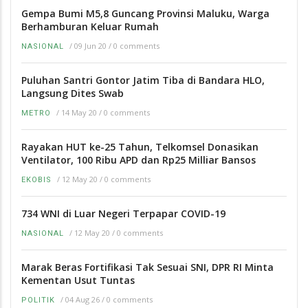
Gempa Bumi M5,8 Guncang Provinsi Maluku, Warga
Berhamburan Keluar Rumah
/
09 Jun 20
/
0 comments
NASIONAL
Puluhan Santri Gontor Jatim Tiba di Bandara HLO,
Langsung Dites Swab
/
14 May 20
/
0 comments
METRO
Rayakan HUT ke-25 Tahun, Telkomsel Donasikan
Ventilator, 100 Ribu APD dan Rp25 Milliar Bansos
/
12 May 20
/
0 comments
EKOBIS
734 WNI di Luar Negeri Terpapar COVID-19
/
12 May 20
/
0 comments
NASIONAL
Marak Beras Fortifikasi Tak Sesuai SNI, DPR RI Minta
Kementan Usut Tuntas
/
04 Aug 26
/
0 comments
POLITIK