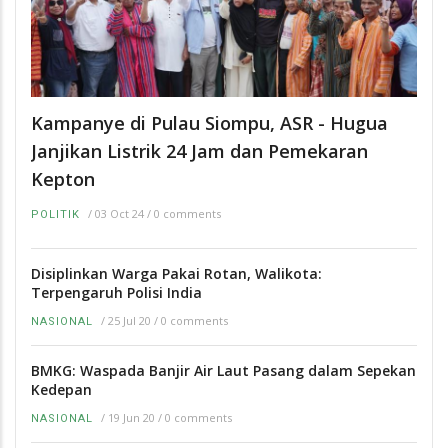
Kampanye di Pulau Siompu, ASR - Hugua
Janjikan Listrik 24 Jam dan Pemekaran
Kepton
/
03 Oct 24
/
0 comments
POLITIK
Disiplinkan Warga Pakai Rotan, Walikota:
Terpengaruh Polisi India
/
25 Jul 20
/
0 comments
NASIONAL
BMKG: Waspada Banjir Air Laut Pasang dalam Sepekan
Kedepan
/
19 Jun 20
/
0 comments
NASIONAL