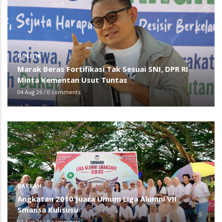
POLITIK
Marak Beras Fortifikasi Tak Sesuai SNI, DPR RI
Minta Kementan Usut Tuntas
04 Aug 26
/
0 comments
DAERAH
Angkatan 2010 Juara Umum Liga Alumni VII
Smansa Kulisusu
02 Aug 26
/
0 comments