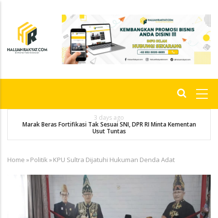
Skip
to
main
content
Main
navigation
3 days ago
Marak Beras Fortifikasi Tak Sesuai SNI, DPR RI Minta Kementan
Usut Tuntas
Home
»
Politik
»
KPU Sultra Dijatuhi Hukuman Denda Adat
Breadcrumb