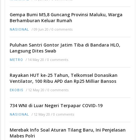
Gempa Bumi M5,8 Guncang Provinsi Maluku, Warga
Berhamburan Keluar Rumah
/
09 Jun 20
/
0 comments
NASIONAL
Puluhan Santri Gontor Jatim Tiba di Bandara HLO,
Langsung Dites Swab
/
14 May 20
/
0 comments
METRO
Rayakan HUT ke-25 Tahun, Telkomsel Donasikan
Ventilator, 100 Ribu APD dan Rp25 Milliar Bansos
/
12 May 20
/
0 comments
EKOBIS
734 WNI di Luar Negeri Terpapar COVID-19
/
12 May 20
/
0 comments
NASIONAL
Merebak Info Soal Aturan Tilang Baru, Ini Penjelasan
Mabes Polri