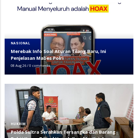
NASIONAL
Merebak Info Soal Aturan Tilang Baru, Ini
Penjelasan Mabes Polri
08 Aug 26
/
0 comments
HUKRIM
Polda Sultra Serahkan Tersangka dan Barang