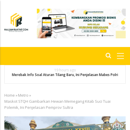
Skip
to
main
content
Main
navigation
19 hours ago
g
P
Merebak Info Soal Aturan Tilang Baru, Ini Penjelasan Mabes Polri
Home
»
Metro
»
Breadcrumb
Maskot STQH Gambarkan Hewan Memegang Kitab Suci Tuai
Polemik, Ini Penjelasan Pemprov Sultra