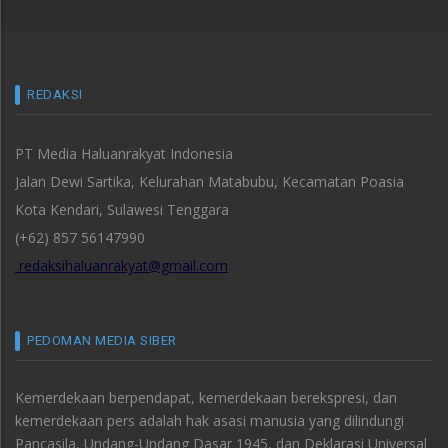
REDAKSI
PT Media Haluanrakyat Indonesia
Jalan Dewi Sartika, Kelurahan Matabubu, Kecamatan Poasia
Kota Kendari, Sulawesi Tenggara
(+62) 857 56147990
redaksihaluanrakyat@gmail.com
PEDOMAN MEDIA SIBER
Kemerdekaan berpendapat, kemerdekaan berekspresi, dan
kemerdekaan pers adalah hak asasi manusia yang dilindungi
Pancasila, Undang-Undang Dasar 1945, dan Deklarasi Universal