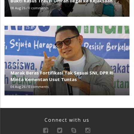
Bukti Kasus Travel Umrah Ilegal ke Kejaksaan
08 Aug 26
/
0 comments
POLITIK
Marak Beras Fortifikasi Tak Sesuai SNI, DPR RI
Minta Kementan Usut Tuntas
04 Aug 26
/
0 comments
Connect with us