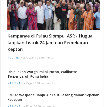
Kampanye di Pulau Siompu, ASR - Hugua
Janjikan Listrik 24 Jam dan Pemekaran
Kepton
/
03 Oct 24
/
0 comments
POLITIK
Disiplinkan Warga Pakai Rotan, Walikota:
Terpengaruh Polisi India
/
25 Jul 20
/
0 comments
NASIONAL
BMKG: Waspada Banjir Air Laut Pasang dalam Sepekan
Kedepan
/
19 Jun 20
/
0 comments
NASIONAL