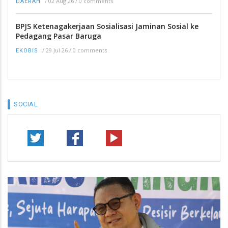
/
02 Aug 26
/
0 comments
DAERAH
BPJS Ketenagakerjaan Sosialisasi Jaminan Sosial ke
Pedagang Pasar Baruga
/
29 Jul 26
/
0 comments
EKOBIS
SOCIAL