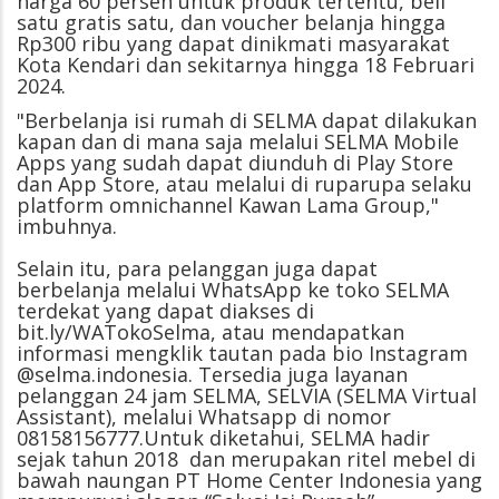
harga 60 persen untuk produk tertentu, beli
satu gratis satu, dan voucher belanja hingga
Rp300 ribu yang dapat dinikmati masyarakat
Kota Kendari dan sekitarnya hingga 18 Februari
2024.
"Berbelanja isi rumah di SELMA dapat dilakukan
kapan dan di mana saja melalui SELMA Mobile
Apps yang sudah dapat diunduh di Play Store
dan App Store, atau melalui di ruparupa selaku
platform omnichannel Kawan Lama Group,"
imbuhnya.
Selain itu, para pelanggan juga dapat
berbelanja melalui WhatsApp ke toko SELMA
terdekat yang dapat diakses di
bit.ly/WATokoSelma, atau mendapatkan
informasi mengklik tautan pada bio Instagram
@selma.indonesia. Tersedia juga layanan
pelanggan 24 jam SELMA, SELVIA (SELMA Virtual
Assistant), melalui Whatsapp di nomor
08158156777.Untuk diketahui, SELMA hadir
sejak tahun 2018 dan merupakan ritel mebel di
bawah naungan PT Home Center Indonesia yang