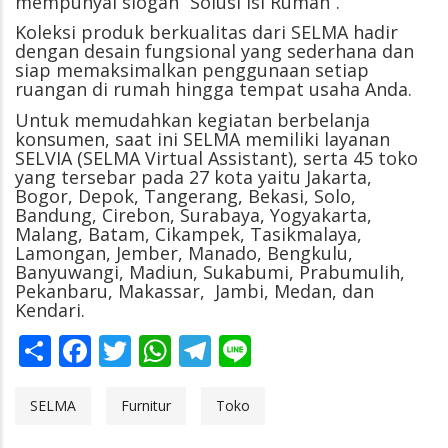
mempunyai slogan “Solusi Isi Rumah”.
Koleksi produk berkualitas dari SELMA hadir
dengan desain fungsional yang sederhana dan
siap memaksimalkan penggunaan setiap
ruangan di rumah hingga tempat usaha Anda.
Untuk memudahkan kegiatan berbelanja
konsumen, saat ini SELMA memiliki layanan
SELVIA (SELMA Virtual Assistant), serta 45 toko
yang tersebar pada 27 kota yaitu Jakarta,
Bogor, Depok, Tangerang, Bekasi, Solo,
Bandung, Cirebon, Surabaya, Yogyakarta,
Malang, Batam, Cikampek, Tasikmalaya,
Lamongan, Jember, Manado, Bengkulu,
Banyuwangi, Madiun, Sukabumi, Prabumulih,
Pekanbaru, Makassar, Jambi, Medan, dan
Kendari.
Share
Facebook
Twitter
WhatsApp
Telegram
Line
SELMA
Furnitur
Toko