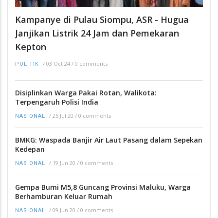
Kampanye di Pulau Siompu, ASR - Hugua
Janjikan Listrik 24 Jam dan Pemekaran
Kepton
/
03 Oct 24
/
0 comments
POLITIK
Disiplinkan Warga Pakai Rotan, Walikota:
Terpengaruh Polisi India
/
25 Jul 20
/
0 comments
NASIONAL
BMKG: Waspada Banjir Air Laut Pasang dalam Sepekan
Kedepan
/
19 Jun 20
/
0 comments
NASIONAL
Gempa Bumi M5,8 Guncang Provinsi Maluku, Warga
Berhamburan Keluar Rumah
/
09 Jun 20
/
0 comments
NASIONAL