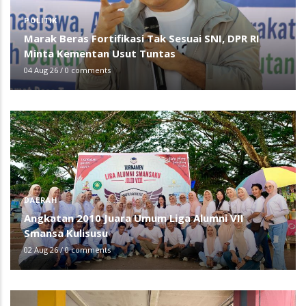
POLITIK
Marak Beras Fortifikasi Tak Sesuai SNI, DPR RI
Minta Kementan Usut Tuntas
04 Aug 26
/
0 comments
DAERAH
Angkatan 2010 Juara Umum Liga Alumni VII
Smansa Kulisusu
02 Aug 26
/
0 comments