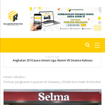
Skip
to
main
content
Main
navigation
4 days ago
an
Angkatan 2010 Juara Umum Liga Alumni VII Smansa Kulisusu
Home
»
Ekobis
»
Breadcrumb
Perluas Jangkauan Layanan di Sulawesi, SELMA Kini Hadir di Kendari