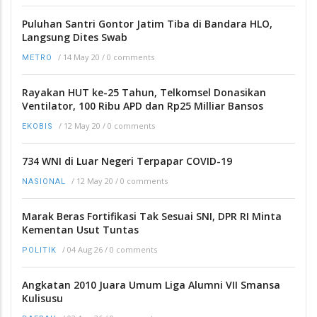
Puluhan Santri Gontor Jatim Tiba di Bandara HLO,
Langsung Dites Swab
/
14 May 20
/
0 comments
METRO
Rayakan HUT ke-25 Tahun, Telkomsel Donasikan
Ventilator, 100 Ribu APD dan Rp25 Milliar Bansos
/
12 May 20
/
0 comments
EKOBIS
734 WNI di Luar Negeri Terpapar COVID-19
/
12 May 20
/
0 comments
NASIONAL
Marak Beras Fortifikasi Tak Sesuai SNI, DPR RI Minta
Kementan Usut Tuntas
/
04 Aug 26
/
0 comments
POLITIK
Angkatan 2010 Juara Umum Liga Alumni VII Smansa
Kulisusu