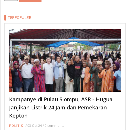
TERPOPULER
Kampanye di Pulau Siompu, ASR - Hugua
Janjikan Listrik 24 Jam dan Pemekaran
Kepton
/
03 Oct 24
/
0 comments
POLITIK