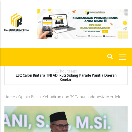
Skip
to
main
content
Main
navigation
22 hours ago
292 Calon Bintara TNI AD Ikuti Sidang Parade Panitia Daerah
Mereb
Kendari
Home
»
Opini
»
Politik Kehadiran dan 79 Tahun Indonesia Merdek
Breadcrumb