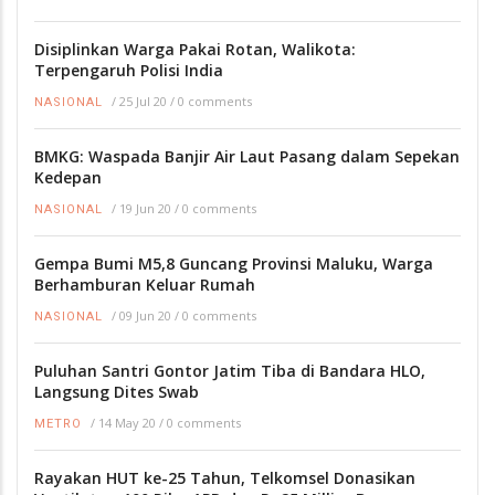
Disiplinkan Warga Pakai Rotan, Walikota:
Terpengaruh Polisi India
/
25 Jul 20
/
0 comments
NASIONAL
BMKG: Waspada Banjir Air Laut Pasang dalam Sepekan
Kedepan
/
19 Jun 20
/
0 comments
NASIONAL
Gempa Bumi M5,8 Guncang Provinsi Maluku, Warga
Berhamburan Keluar Rumah
/
09 Jun 20
/
0 comments
NASIONAL
Puluhan Santri Gontor Jatim Tiba di Bandara HLO,
Langsung Dites Swab
/
14 May 20
/
0 comments
METRO
Rayakan HUT ke-25 Tahun, Telkomsel Donasikan