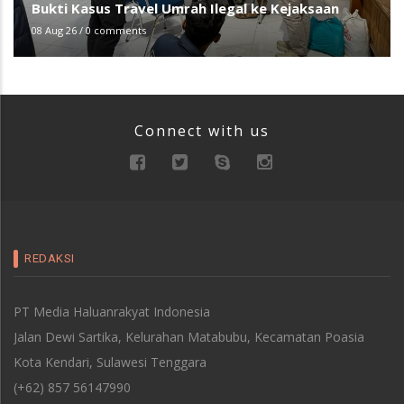
Bukti Kasus Travel Umrah Ilegal ke Kejaksaan
08 Aug 26
/
0 comments
Connect with us
REDAKSI
PT Media Haluanrakyat Indonesia
Jalan Dewi Sartika, Kelurahan Matabubu, Kecamatan Poasia
Kota Kendari, Sulawesi Tenggara
(+62) 857 56147990