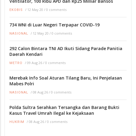
Ventilator, 100 Ribu APD dan Rp25 Milliar Bansos
/
12 May 20
/
0 comments
EKOBIS
734 WNI di Luar Negeri Terpapar COVID-19
/
12 May 20
/
0 comments
NASIONAL
292 Calon Bintara TNI AD Ikuti Sidang Parade Panitia
Daerah Kendari
/
09 Aug 26
/
0 comments
METRO
Merebak Info Soal Aturan Tilang Baru, Ini Penjelasan
Mabes Polri
/
08 Aug 26
/
0 comments
NASIONAL
Polda Sultra Serahkan Tersangka dan Barang Bukti
Kasus Travel Umrah Ilegal ke Kejaksaan
/
08 Aug 26
/
0 comments
HUKRIM