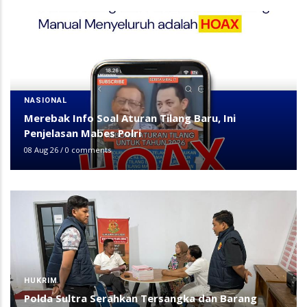
NASIONAL
Merebak Info Soal Aturan Tilang Baru, Ini
Penjelasan Mabes Polri
08 Aug 26
/
0 comments
HUKRIM
Polda Sultra Serahkan Tersangka dan Barang