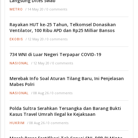
Langsung Dites Swab
/
14 May 20
/
0 comments
METRO
Rayakan HUT ke-25 Tahun, Telkomsel Donasikan
Ventilator, 100 Ribu APD dan Rp25 Milliar Bansos
/
12 May 20
/
0 comments
EKOBIS
734 WNI di Luar Negeri Terpapar COVID-19
/
12 May 20
/
0 comments
NASIONAL
Merebak Info Soal Aturan Tilang Baru, Ini Penjelasan
Mabes Polri
/
08 Aug 26
/
0 comments
NASIONAL
Polda Sultra Serahkan Tersangka dan Barang Bukti
Kasus Travel Umrah Ilegal ke Kejaksaan
/
08 Aug 26
/
0 comments
HUKRIM