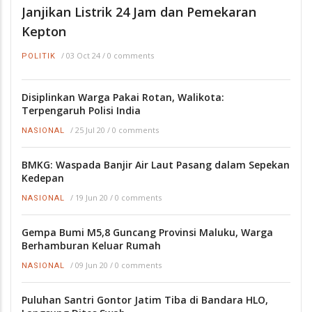
Janjikan Listrik 24 Jam dan Pemekaran
Kepton
/
03 Oct 24
/
0 comments
POLITIK
Disiplinkan Warga Pakai Rotan, Walikota:
Terpengaruh Polisi India
/
25 Jul 20
/
0 comments
NASIONAL
BMKG: Waspada Banjir Air Laut Pasang dalam Sepekan
Kedepan
/
19 Jun 20
/
0 comments
NASIONAL
Gempa Bumi M5,8 Guncang Provinsi Maluku, Warga
Berhamburan Keluar Rumah
/
09 Jun 20
/
0 comments
NASIONAL
Puluhan Santri Gontor Jatim Tiba di Bandara HLO,