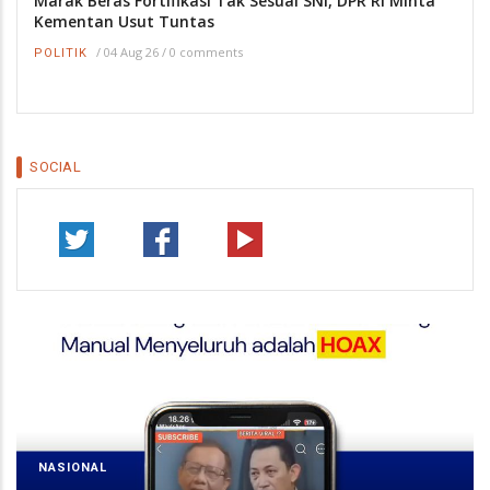
Marak Beras Fortifikasi Tak Sesuai SNI, DPR RI Minta
Kementan Usut Tuntas
/
04 Aug 26
/
0 comments
POLITIK
SOCIAL
NASIONAL