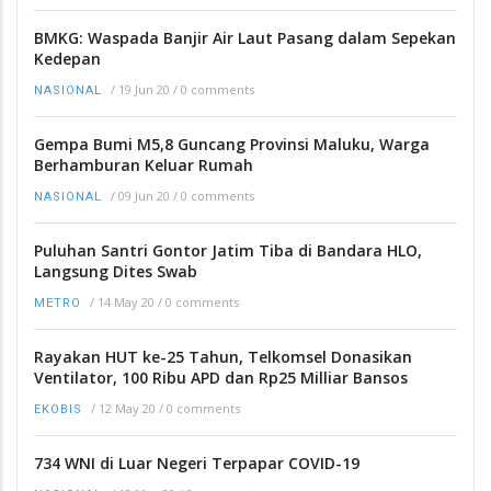
BMKG: Waspada Banjir Air Laut Pasang dalam Sepekan
Kedepan
/
19 Jun 20
/
0 comments
NASIONAL
Gempa Bumi M5,8 Guncang Provinsi Maluku, Warga
Berhamburan Keluar Rumah
/
09 Jun 20
/
0 comments
NASIONAL
Puluhan Santri Gontor Jatim Tiba di Bandara HLO,
Langsung Dites Swab
/
14 May 20
/
0 comments
METRO
Rayakan HUT ke-25 Tahun, Telkomsel Donasikan
Ventilator, 100 Ribu APD dan Rp25 Milliar Bansos
/
12 May 20
/
0 comments
EKOBIS
734 WNI di Luar Negeri Terpapar COVID-19