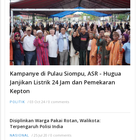
Kampanye di Pulau Siompu, ASR - Hugua
Janjikan Listrik 24 Jam dan Pemekaran
Kepton
/
03 Oct 24
/
0 comments
POLITIK
Disiplinkan Warga Pakai Rotan, Walikota:
Terpengaruh Polisi India
/
25 Jul 20
/
0 comments
NASIONAL