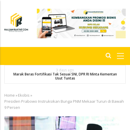
Skip
to
main
content
Main
navigation
3 days ago
Marak Beras Fortifikasi Tak Sesuai SNI, DPR RI Minta Kementan
Usut Tuntas
Home
»
Ekobis
»
Breadcrumb
Presiden Prabowo Instruksikan Bunga PNM Mekaar Turun di Bawah
9 Persen