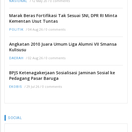
/
12 May 20
/
0 comments
NASIONAL
Marak Beras Fortifikasi Tak Sesuai SNI, DPR RI Minta
Kementan Usut Tuntas
/
04 Aug 26
/
0 comments
POLITIK
Angkatan 2010 Juara Umum Liga Alumni VII Smansa
Kulisusu
/
02 Aug 26
/
0 comments
DAERAH
BPJS Ketenagakerjaan Sosialisasi Jaminan Sosial ke
Pedagang Pasar Baruga
/
29 Jul 26
/
0 comments
EKOBIS
SOCIAL