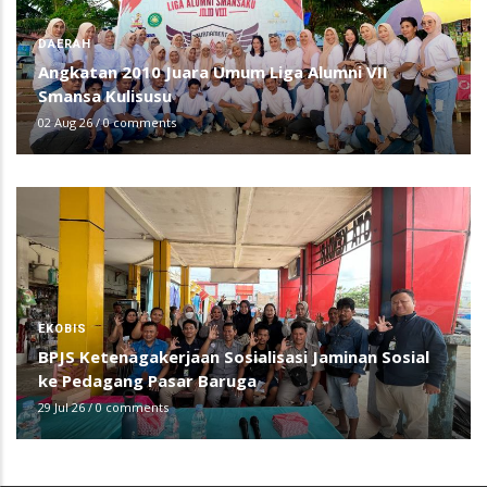
DAERAH
Angkatan 2010 Juara Umum Liga Alumni VII
Smansa Kulisusu
02 Aug 26
/
0 comments
EKOBIS
BPJS Ketenagakerjaan Sosialisasi Jaminan Sosial
ke Pedagang Pasar Baruga
29 Jul 26
/
0 comments