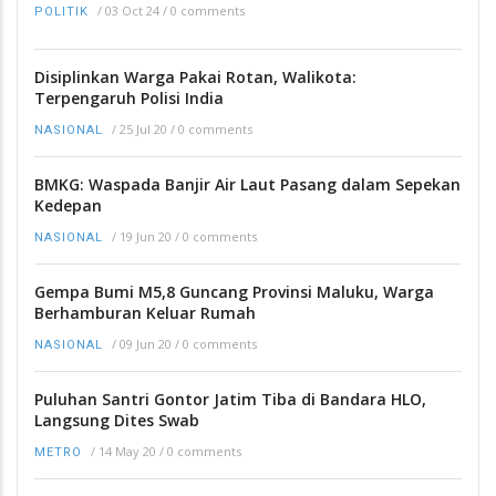
/
03 Oct 24
/
0 comments
POLITIK
Disiplinkan Warga Pakai Rotan, Walikota:
Terpengaruh Polisi India
/
25 Jul 20
/
0 comments
NASIONAL
BMKG: Waspada Banjir Air Laut Pasang dalam Sepekan
Kedepan
/
19 Jun 20
/
0 comments
NASIONAL
Gempa Bumi M5,8 Guncang Provinsi Maluku, Warga
Berhamburan Keluar Rumah
/
09 Jun 20
/
0 comments
NASIONAL
Puluhan Santri Gontor Jatim Tiba di Bandara HLO,
Langsung Dites Swab
/
14 May 20
/
0 comments
METRO