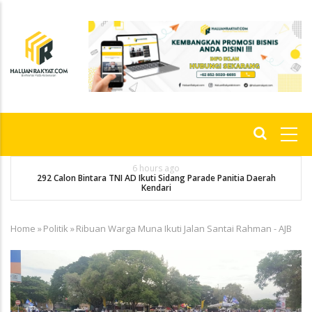
Skip
to
main
content
Main
navigation
6 hours ago
292 Calon Bintara TNI AD Ikuti Sidang Parade Panitia Daerah
M
Kendari
Home
»
Politik
»
Ribuan Warga Muna Ikuti Jalan Santai Rahman - AJB
Breadcrumb