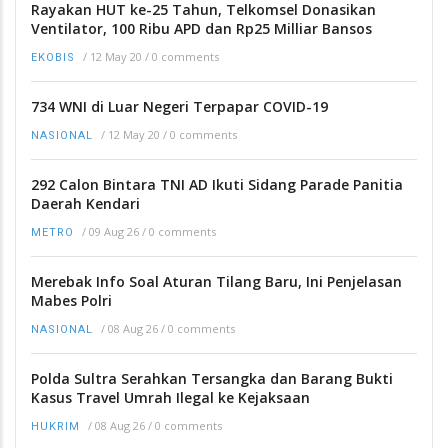
Rayakan HUT ke-25 Tahun, Telkomsel Donasikan
Ventilator, 100 Ribu APD dan Rp25 Milliar Bansos
/
12 May 20
/
0 comments
EKOBIS
734 WNI di Luar Negeri Terpapar COVID-19
/
12 May 20
/
0 comments
NASIONAL
292 Calon Bintara TNI AD Ikuti Sidang Parade Panitia
Daerah Kendari
/
09 Aug 26
/
0 comments
METRO
Merebak Info Soal Aturan Tilang Baru, Ini Penjelasan
Mabes Polri
/
08 Aug 26
/
0 comments
NASIONAL
Polda Sultra Serahkan Tersangka dan Barang Bukti
Kasus Travel Umrah Ilegal ke Kejaksaan
/
08 Aug 26
/
0 comments
HUKRIM