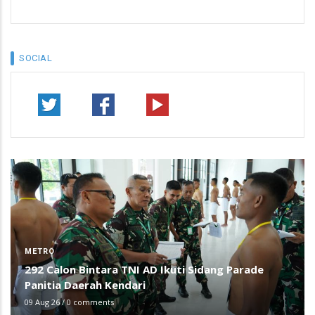
SOCIAL
METRO
292 Calon Bintara TNI AD Ikuti Sidang Parade
Panitia Daerah Kendari
09 Aug 26
/
0 comments