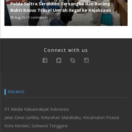
Polda Sultra Serahkan Tersangka dan Barang
Bukti Kasus Travel Umrah Ilegal ke Kejaksaan
08 Aug 26
/
0 comments
Connect with us
REDAKSI
PT Media Haluanrakyat Indonesia
Jalan Dewi Sartika, Kelurahan Matabubu, Kecamatan Poasia
Kota Kendari, Sulawesi Tenggara