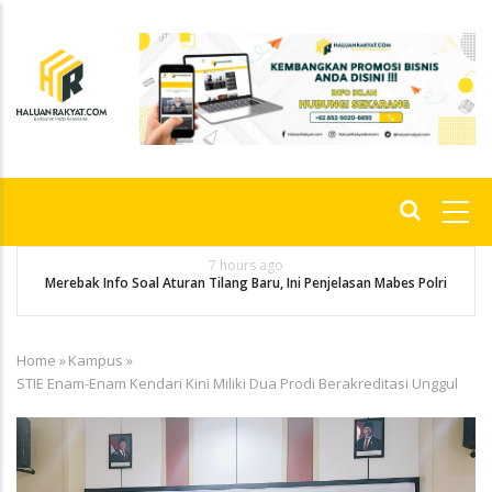
Skip
to
main
content
Main
navigation
7 hours ago
g
P
Merebak Info Soal Aturan Tilang Baru, Ini Penjelasan Mabes Polri
Home
»
Kampus
»
Breadcrumb
STIE Enam-Enam Kendari Kini Miliki Dua Prodi Berakreditasi Unggul