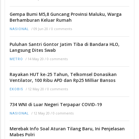
Gempa Bumi M5,8 Guncang Provinsi Maluku, Warga
Berhamburan Keluar Rumah
/
09 Jun 20
/
0 comments
NASIONAL
Puluhan Santri Gontor Jatim Tiba di Bandara HLO,
Langsung Dites Swab
/
14 May 20
/
0 comments
METRO
Rayakan HUT ke-25 Tahun, Telkomsel Donasikan
Ventilator, 100 Ribu APD dan Rp25 Milliar Bansos
/
12 May 20
/
0 comments
EKOBIS
734 WNI di Luar Negeri Terpapar COVID-19
/
12 May 20
/
0 comments
NASIONAL
Merebak Info Soal Aturan Tilang Baru, Ini Penjelasan
Mabes Polri