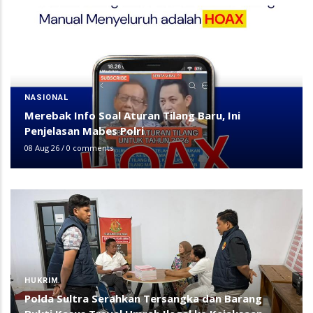
NASIONAL
Merebak Info Soal Aturan Tilang Baru, Ini
Penjelasan Mabes Polri
08 Aug 26
/
0 comments
HUKRIM
Polda Sultra Serahkan Tersangka dan Barang