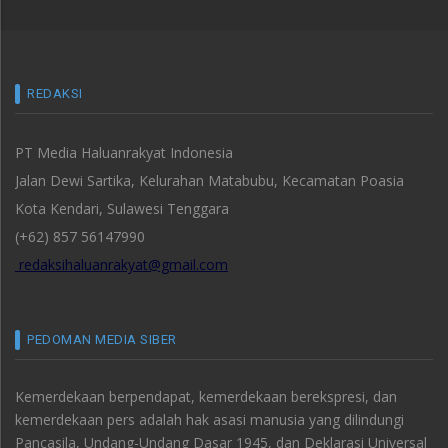
REDAKSI
PT Media Haluanrakyat Indonesia
Jalan Dewi Sartika, Kelurahan Matabubu, Kecamatan Poasia
Kota Kendari, Sulawesi Tenggara
(+62) 857 56147990
redaksihaluanrakyat@gmail.com
PEDOMAN MEDIA SIBER
Kemerdekaan berpendapat, kemerdekaan berekspresi, dan
kemerdekaan pers adalah hak asasi manusia yang dilindungi
Pancasila, Undang-Undang Dasar 1945, dan Deklarasi Universal