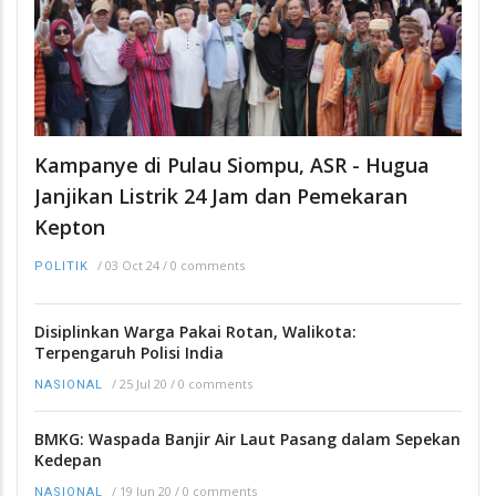
Kampanye di Pulau Siompu, ASR - Hugua
Janjikan Listrik 24 Jam dan Pemekaran
Kepton
/
03 Oct 24
/
0 comments
POLITIK
Disiplinkan Warga Pakai Rotan, Walikota:
Terpengaruh Polisi India
/
25 Jul 20
/
0 comments
NASIONAL
BMKG: Waspada Banjir Air Laut Pasang dalam Sepekan
Kedepan
/
19 Jun 20
/
0 comments
NASIONAL