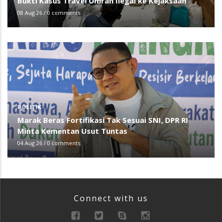
Bukti Kasus Travel Umrah Ilegal ke Kejaksaan
08 Aug 26
/
0 comments
POLITIK
Marak Beras Fortifikasi Tak Sesuai SNI, DPR RI
Minta Kementan Usut Tuntas
04 Aug 26
/
0 comments
Connect with us