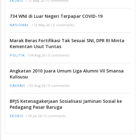
/
12 May 20
/
0 comments
EKOBIS
734 WNI di Luar Negeri Terpapar COVID-19
/
12 May 20
/
0 comments
NASIONAL
Marak Beras Fortifikasi Tak Sesuai SNI, DPR RI Minta
Kementan Usut Tuntas
/
04 Aug 26
/
0 comments
POLITIK
Angkatan 2010 Juara Umum Liga Alumni VII Smansa
Kulisusu
/
02 Aug 26
/
0 comments
DAERAH
BPJS Ketenagakerjaan Sosialisasi Jaminan Sosial ke
Pedagang Pasar Baruga
/
29 Jul 26
/
0 comments
EKOBIS