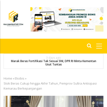
Skip
to
main
content
Main
navigation
3 days ago
Marak Beras Fortifikasi Tak Sesuai SNI, DPR RI Minta Kementan
Usut Tuntas
Home
»
Ekobis
»
Breadcrumb
Stok Beras Cukup hingga Akhir Tahun, Pemprov Sultra Antisipasi
Kemarau Berkepanjangan