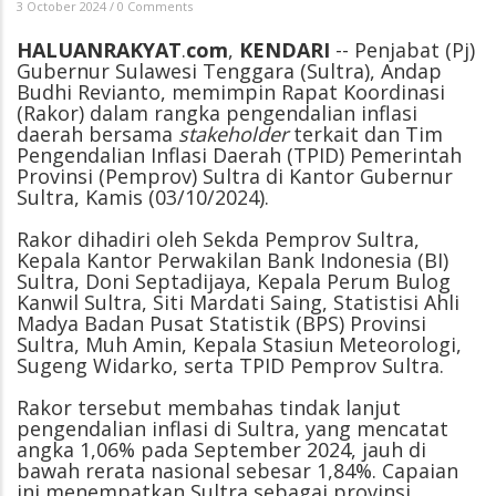
3 October 2024
/
0 Comments
HALUANRAKYAT
.
com
,
KENDARI
-- Penjabat (Pj)
Gubernur Sulawesi Tenggara (Sultra), Andap
Budhi Revianto, memimpin Rapat Koordinasi
(Rakor) dalam rangka pengendalian inflasi
daerah bersama
stakeholder
terkait dan Tim
Pengendalian Inflasi Daerah (TPID) Pemerintah
Provinsi (Pemprov) Sultra di Kantor Gubernur
Sultra, Kamis (03/10/2024).
Rakor dihadiri oleh Sekda Pemprov Sultra,
Kepala Kantor Perwakilan Bank Indonesia (BI)
Sultra, Doni Septadijaya, Kepala Perum Bulog
Kanwil Sultra, Siti Mardati Saing, Statistisi Ahli
Madya Badan Pusat Statistik (BPS) Provinsi
Sultra, Muh Amin, Kepala Stasiun Meteorologi,
Sugeng Widarko, serta TPID Pemprov Sultra.
Rakor tersebut membahas tindak lanjut
pengendalian inflasi di Sultra, yang mencatat
angka 1,06% pada September 2024, jauh di
bawah rerata nasional sebesar 1,84%. Capaian
ini menempatkan Sultra sebagai provinsi