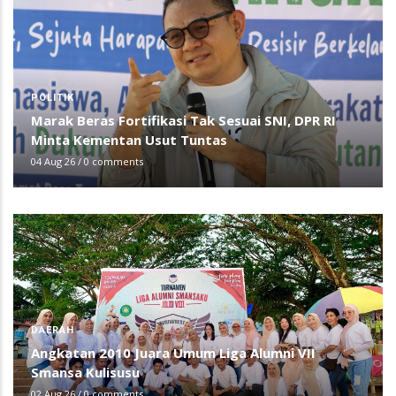
POLITIK
Marak Beras Fortifikasi Tak Sesuai SNI, DPR RI
Minta Kementan Usut Tuntas
04 Aug 26
/
0 comments
DAERAH
Angkatan 2010 Juara Umum Liga Alumni VII
Smansa Kulisusu
02 Aug 26
/
0 comments