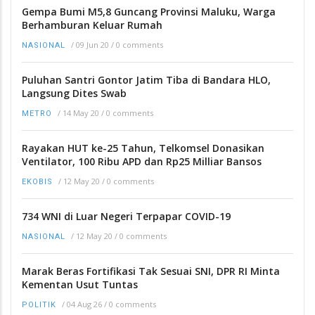
Gempa Bumi M5,8 Guncang Provinsi Maluku, Warga
Berhamburan Keluar Rumah
/
09 Jun 20
/
0 comments
NASIONAL
Puluhan Santri Gontor Jatim Tiba di Bandara HLO,
Langsung Dites Swab
/
14 May 20
/
0 comments
METRO
Rayakan HUT ke-25 Tahun, Telkomsel Donasikan
Ventilator, 100 Ribu APD dan Rp25 Milliar Bansos
/
12 May 20
/
0 comments
EKOBIS
734 WNI di Luar Negeri Terpapar COVID-19
/
12 May 20
/
0 comments
NASIONAL
Marak Beras Fortifikasi Tak Sesuai SNI, DPR RI Minta
Kementan Usut Tuntas
/
04 Aug 26
/
0 comments
POLITIK