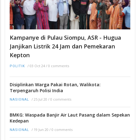
Kampanye di Pulau Siompu, ASR - Hugua
Janjikan Listrik 24 Jam dan Pemekaran
Kepton
/
03 Oct 24
/
0 comments
POLITIK
Disiplinkan Warga Pakai Rotan, Walikota:
Terpengaruh Polisi India
/
25 Jul 20
/
0 comments
NASIONAL
BMKG: Waspada Banjir Air Laut Pasang dalam Sepekan
Kedepan
/
19 Jun 20
/
0 comments
NASIONAL