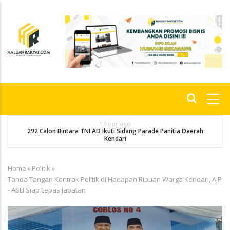
Skip
to
main
content
Main
navigation
1 hour ago
292 Calon Bintara TNI AD Ikuti Sidang Parade Panitia Daerah
M
Kendari
Home
»
Politik
»
Breadcrumb
Tanda Tangan Kontrak Politik di Hadapan Ribuan Warga Kendari, AJP
- ASLI Siap Lepas Jabatan