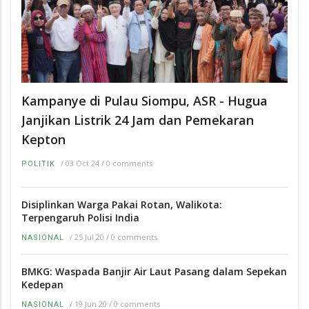
Kampanye di Pulau Siompu, ASR - Hugua
Janjikan Listrik 24 Jam dan Pemekaran
Kepton
/
03 Oct 24
/
0 comments
POLITIK
Disiplinkan Warga Pakai Rotan, Walikota:
Terpengaruh Polisi India
/
25 Jul 20
/
0 comments
NASIONAL
BMKG: Waspada Banjir Air Laut Pasang dalam Sepekan
Kedepan
/
19 Jun 20
/
0 comments
NASIONAL