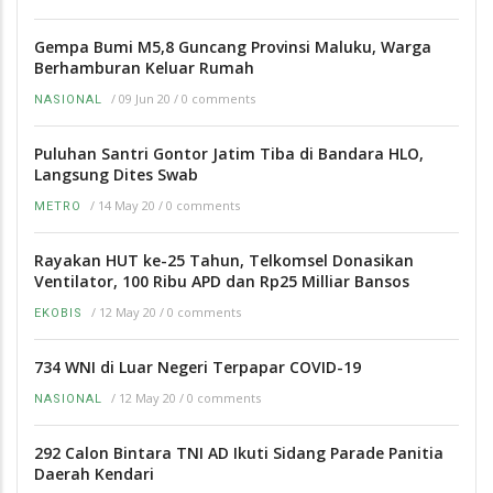
Gempa Bumi M5,8 Guncang Provinsi Maluku, Warga
Berhamburan Keluar Rumah
/
09 Jun 20
/
0 comments
NASIONAL
Puluhan Santri Gontor Jatim Tiba di Bandara HLO,
Langsung Dites Swab
/
14 May 20
/
0 comments
METRO
Rayakan HUT ke-25 Tahun, Telkomsel Donasikan
Ventilator, 100 Ribu APD dan Rp25 Milliar Bansos
/
12 May 20
/
0 comments
EKOBIS
734 WNI di Luar Negeri Terpapar COVID-19
/
12 May 20
/
0 comments
NASIONAL
292 Calon Bintara TNI AD Ikuti Sidang Parade Panitia
Daerah Kendari