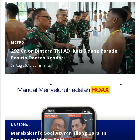
METRO
292 Calon Bintara TNI AD Ikuti Sidang Parade
Panitia Daerah Kendari
09 Aug 26
/
0 comments
NASIONAL
Merebak Info Soal Aturan Tilang Baru, Ini
Penjelasan Mabes Polri