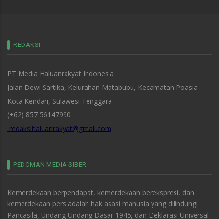
REDAKSI
PT Media Haluanrakyat Indonesia
Jalan Dewi Sartika, Kelurahan Matabubu, Kecamatan Poasia
Kota Kendari, Sulawesi Tenggara
(+62) 857 56147990
redaksihaluanrakyat@gmail.com
PEDOMAN MEDIA SIBER
Kemerdekaan berpendapat, kemerdekaan berekspresi, dan
kemerdekaan pers adalah hak asasi manusia yang dilindungi
Pancasila, Undang-Undang Dasar 1945, dan Deklarasi Universal