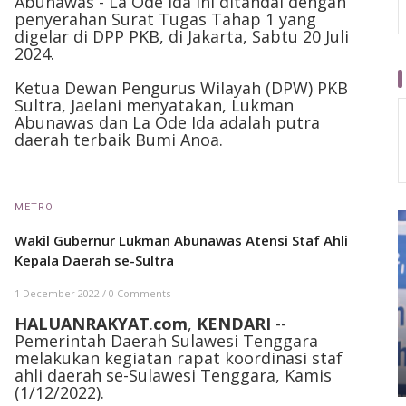
Abunawas - La Ode Ida ini ditandai dengan
penyerahan Surat Tugas Tahap 1 yang
digelar di DPP PKB, di Jakarta, Sabtu 20 Juli
2024.
Ketua Dewan Pengurus Wilayah (DPW) PKB
Sultra, Jaelani menyatakan, Lukman
Abunawas dan La Ode Ida adalah putra
daerah terbaik Bumi Anoa.
METRO
Wakil Gubernur Lukman Abunawas Atensi Staf Ahli
Kepala Daerah se-Sultra
1 December 2022
/
0 Comments
HALUANRAKYAT
.
com
,
KENDARI
--
Pemerintah Daerah Sulawesi Tenggara
melakukan kegiatan rapat koordinasi staf
ahli daerah se-Sulawesi Tenggara, Kamis
(1/12/2022).