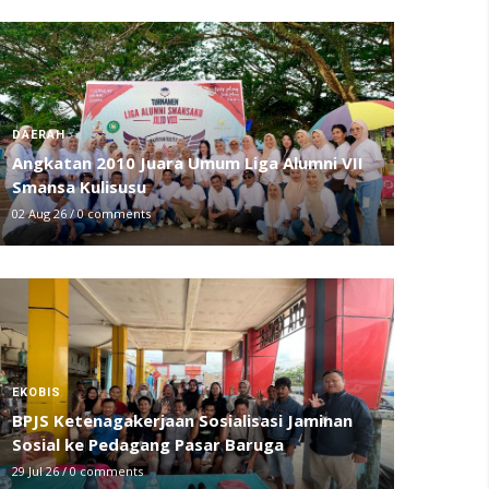
DAERAH
Angkatan 2010 Juara Umum Liga Alumni VII
Smansa Kulisusu
02 Aug 26
/
0 comments
EKOBIS
BPJS Ketenagakerjaan Sosialisasi Jaminan
Sosial ke Pedagang Pasar Baruga
29 Jul 26
/
0 comments