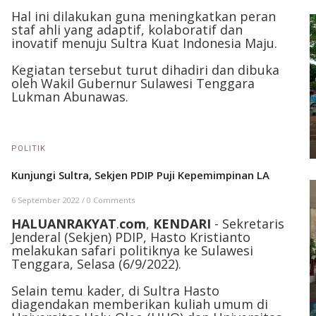
Hal ini dilakukan guna meningkatkan peran
staf ahli yang adaptif, kolaboratif dan
inovatif menuju Sultra Kuat Indonesia Maju.
Kegiatan tersebut turut dihadiri dan dibuka
oleh Wakil Gubernur Sulawesi Tenggara
Lukman Abunawas.
POLITIK
Kunjungi Sultra, Sekjen PDIP Puji Kepemimpinan LA
6 September 2022
/
0 Comments
HALUANRAKYAT
.
com
,
KENDARI
- Sekretaris
Jenderal (Sekjen) PDIP, Hasto Kristianto
melakukan safari politiknya ke Sulawesi
Tenggara, Selasa (6/9/2022).
Selain temu kader, di Sultra Hasto
diagendakan memberikan kuliah umum di