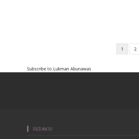
Current
1
Pa
2
Pagination
page
Subscribe to Lukman Abunawas
REDAKSI