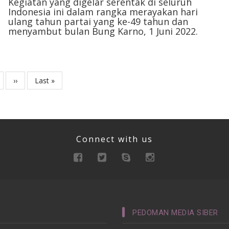
Kegiatan yang digelar serentak di seluruh
Indonesia ini dalam rangka merayakan hari
ulang tahun partai yang ke-49 tahun dan
menyambut bulan Bung Karno, 1 Juni 2022.
ge
Next
››
Last
Last »
page
page
Connect with us
PEDOMAN MEDIA SIBER