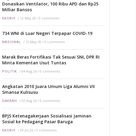
Donasikan Ventilator, 100 Ribu APD dan Rp25
Milliar Bansos
/
12 May 20
/
0 comments
EKOBIS
734 WNI di Luar Negeri Terpapar COVID-19
/
12 May 20
/
0 comments
NASIONAL
Marak Beras Fortifikasi Tak Sesuai SNI, DPR RI
Minta Kementan Usut Tuntas
/
04 Aug 26
/
0 comments
POLITIK
Angkatan 2010 Juara Umum Liga Alumni VII
Smansa Kulisusu
/
02 Aug 26
/
0 comments
DAERAH
BPJS Ketenagakerjaan Sosialisasi Jaminan
Sosial ke Pedagang Pasar Baruga
/
29 Jul 26
/
0 comments
EKOBIS