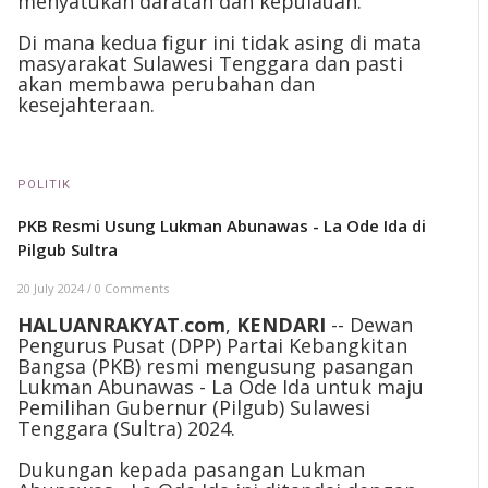
menyatukan daratan dan kepulauan.
Di mana kedua figur ini tidak asing di mata
masyarakat Sulawesi Tenggara dan pasti
akan membawa perubahan dan
kesejahteraan.
POLITIK
PKB Resmi Usung Lukman Abunawas - La Ode Ida di
Pilgub Sultra
20 July 2024
/
0 Comments
HALUANRAKYAT
.
com
,
KENDARI
-- Dewan
Pengurus Pusat (DPP) Partai Kebangkitan
Bangsa (PKB) resmi mengusung pasangan
Lukman Abunawas - La Ode Ida untuk maju
Pemilihan Gubernur (Pilgub) Sulawesi
Tenggara (Sultra) 2024.
Dukungan kepada pasangan Lukman