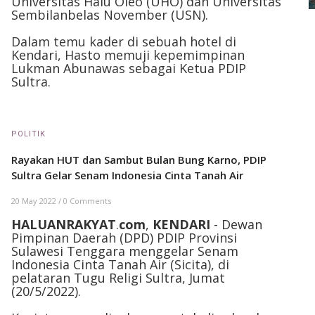
Universitas Halu Oleo (UHO) dan Universitas
Sembilanbelas November (USN).
Dalam temu kader di sebuah hotel di
Kendari, Hasto memuji kepemimpinan
Lukman Abunawas sebagai Ketua PDIP
Sultra.
POLITIK
Rayakan HUT dan Sambut Bulan Bung Karno, PDIP
Sultra Gelar Senam Indonesia Cinta Tanah Air
20 May 2022
/
0 Comments
HALUANRAKYAT
.
com
,
KENDARI
- Dewan
Pimpinan Daerah (DPD) PDIP Provinsi
Sulawesi Tenggara menggelar Senam
Indonesia Cinta Tanah Air (Sicita), di
pelataran Tugu Religi Sultra, Jumat
(20/5/2022).