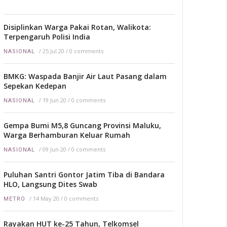
Disiplinkan Warga Pakai Rotan, Walikota:
Terpengaruh Polisi India
/
25 Jul 20
/
0 comments
NASIONAL
BMKG: Waspada Banjir Air Laut Pasang dalam
Sepekan Kedepan
/
19 Jun 20
/
0 comments
NASIONAL
Gempa Bumi M5,8 Guncang Provinsi Maluku,
Warga Berhamburan Keluar Rumah
/
09 Jun 20
/
0 comments
NASIONAL
Puluhan Santri Gontor Jatim Tiba di Bandara
HLO, Langsung Dites Swab
/
14 May 20
/
0 comments
METRO
Rayakan HUT ke-25 Tahun, Telkomsel