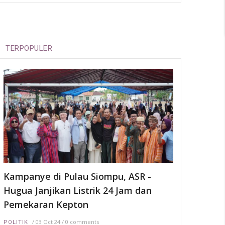
TERPOPULER
Kampanye di Pulau Siompu, ASR -
Hugua Janjikan Listrik 24 Jam dan
Pemekaran Kepton
/
03 Oct 24
/
0 comments
POLITIK