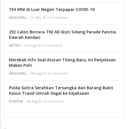
734 WNI di Luar Negeri Terpapar COVID-19
/
12 May 20
/
0 comments
NASIONAL
292 Calon Bintara TNI AD Ikuti Sidang Parade Panitia
Daerah Kendari
/
09 Aug 26
/
0 comments
METRO
Merebak Info Soal Aturan Tilang Baru, Ini Penjelasan
Mabes Polri
/
08 Aug 26
/
0 comments
NASIONAL
Polda Sultra Serahkan Tersangka dan Barang Bukti
Kasus Travel Umrah Ilegal ke Kejaksaan
/
08 Aug 26
/
0 comments
HUKRIM