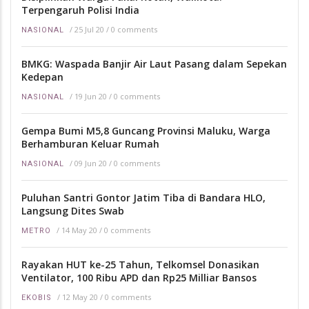
Terpengaruh Polisi India
/
25 Jul 20
/
0 comments
NASIONAL
BMKG: Waspada Banjir Air Laut Pasang dalam Sepekan
Kedepan
/
19 Jun 20
/
0 comments
NASIONAL
Gempa Bumi M5,8 Guncang Provinsi Maluku, Warga
Berhamburan Keluar Rumah
/
09 Jun 20
/
0 comments
NASIONAL
Puluhan Santri Gontor Jatim Tiba di Bandara HLO,
Langsung Dites Swab
/
14 May 20
/
0 comments
METRO
Rayakan HUT ke-25 Tahun, Telkomsel Donasikan
Ventilator, 100 Ribu APD dan Rp25 Milliar Bansos
/
12 May 20
/
0 comments
EKOBIS