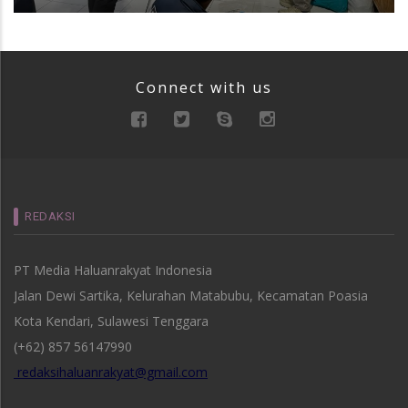
Connect with us
REDAKSI
PT Media Haluanrakyat Indonesia
Jalan Dewi Sartika, Kelurahan Matabubu, Kecamatan Poasia
Kota Kendari, Sulawesi Tenggara
(+62) 857 56147990
redaksihaluanrakyat@gmail.com