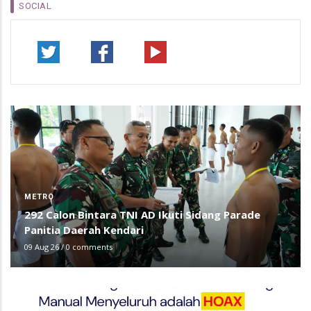
SOCIAL
METRO
292 Calon Bintara TNI AD Ikuti Sidang Parade
Panitia Daerah Kendari
09 Aug 26
/
0 comments