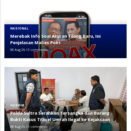
NASIONAL
Merebak Info Soal Aturan Tilang Baru, Ini
Penjelasan Mabes Polri
08 Aug 26
/
0 comments
HUKRIM
Polda Sultra Serahkan Tersangka dan Barang
Bukti Kasus Travel Umrah Ilegal ke Kejaksaan
08 Aug 26
/
0 comments