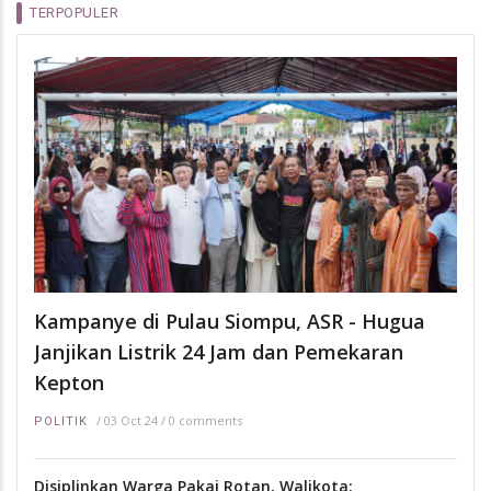
TERPOPULER
Kampanye di Pulau Siompu, ASR - Hugua
Janjikan Listrik 24 Jam dan Pemekaran
Kepton
/
03 Oct 24
/
0 comments
POLITIK
Disiplinkan Warga Pakai Rotan, Walikota: