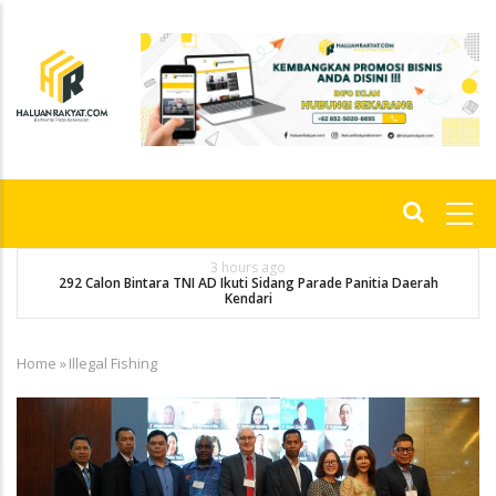
Skip
to
main
content
Main
navigation
3 hours ago
292 Calon Bintara TNI AD Ikuti Sidang Parade Panitia Daerah
M
Kendari
Home
»
Illegal Fishing
Breadcrumb