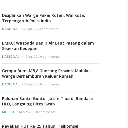
Disiplinkan Warga Pakai Rotan, Walikota:
Terpengaruh Polisi India
/
25 Jul 20
/
0 comments
NASIONAL
BMKG: Waspada Banjir Air Laut Pasang dalam
Sepekan Kedepan
/
19 Jun 20
/
0 comments
NASIONAL
Gempa Bumi M5,8 Guncang Provinsi Maluku,
Warga Berhamburan Keluar Rumah
/
09 Jun 20
/
0 comments
NASIONAL
Puluhan Santri Gontor Jatim Tiba di Bandara
HLO, Langsung Dites Swab
/
14 May 20
/
0 comments
METRO
Rayakan HUT ke-25 Tahun, Telkomsel