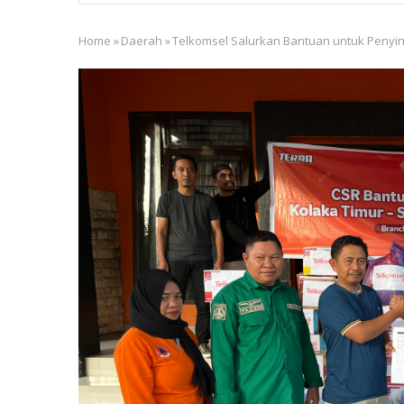
Home
»
Daerah
»
Telkomsel Salurkan Bantuan untuk Penyi
Breadcrumb