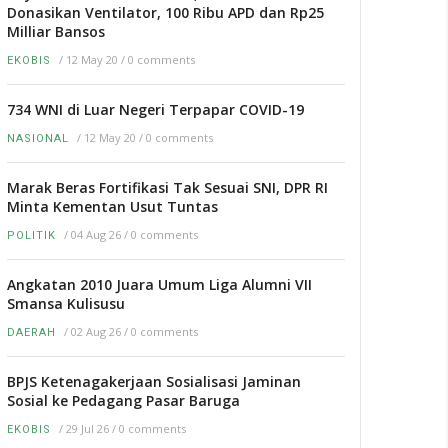
Donasikan Ventilator, 100 Ribu APD dan Rp25
Milliar Bansos
/
12 May 20
/
0 comments
EKOBIS
734 WNI di Luar Negeri Terpapar COVID-19
/
12 May 20
/
0 comments
NASIONAL
Marak Beras Fortifikasi Tak Sesuai SNI, DPR RI
Minta Kementan Usut Tuntas
/
04 Aug 26
/
0 comments
POLITIK
Angkatan 2010 Juara Umum Liga Alumni VII
Smansa Kulisusu
/
02 Aug 26
/
0 comments
DAERAH
BPJS Ketenagakerjaan Sosialisasi Jaminan
Sosial ke Pedagang Pasar Baruga
/
29 Jul 26
/
0 comments
EKOBIS