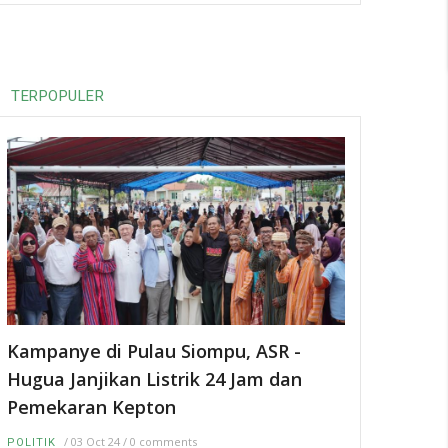
TERPOPULER
Kampanye di Pulau Siompu, ASR -
Hugua Janjikan Listrik 24 Jam dan
Pemekaran Kepton
/
03 Oct 24
/
0 comments
POLITIK