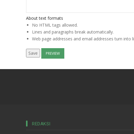
About text formats
No HTML tags allowed.
Lines and paragraphs break automatically.
Web page addresses and email addresses turn into li
REDAKSI