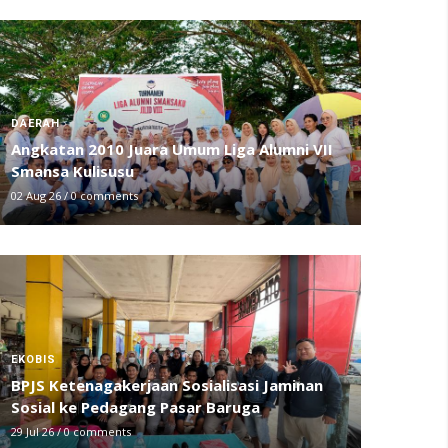
DAERAH
Angkatan 2010 Juara Umum Liga Alumni VII
Smansa Kulisusu
02 Aug 26
/
0 comments
EKOBIS
BPJS Ketenagakerjaan Sosialisasi Jaminan
Sosial ke Pedagang Pasar Baruga
29 Jul 26
/
0 comments