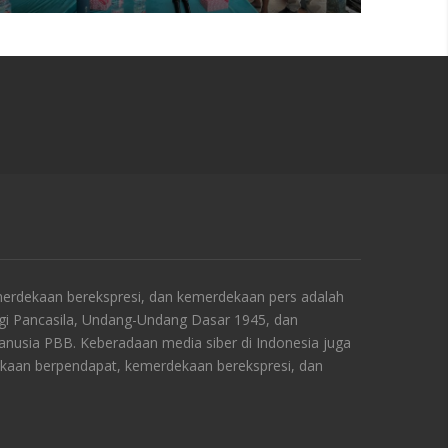
rdekaan berekspresi, dan kemerdekaan pers adalah
ngi Pancasila, Undang-Undang Dasar 1945, dan
Manusia PBB. Keberadaan media siber di Indonesia juga
kaan berpendapat, kemerdekaan berekspresi, dan