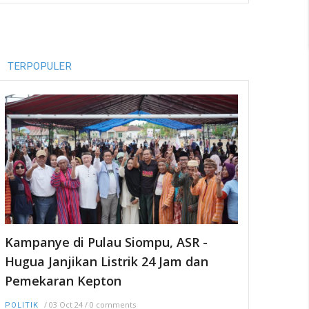
TERPOPULER
Kampanye di Pulau Siompu, ASR -
Hugua Janjikan Listrik 24 Jam dan
Pemekaran Kepton
/
03 Oct 24
/
0 comments
POLITIK