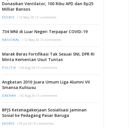
Donasikan Ventilator, 100 Ribu APD dan Rp25
Milliar Bansos
/
12 May 20
/
0 comments
EKOBIS
734 WNI di Luar Negeri Terpapar COVID-19
/
12 May 20
/
0 comments
NASIONAL
Marak Beras Fortifikasi Tak Sesuai SNI, DPR RI
Minta Kementan Usut Tuntas
/
04 Aug 26
/
0 comments
POLITIK
Angkatan 2010 Juara Umum Liga Alumni VII
Smansa Kulisusu
/
02 Aug 26
/
0 comments
DAERAH
BPJS Ketenagakerjaan Sosialisasi Jaminan
Sosial ke Pedagang Pasar Baruga
/
29 Jul 26
/
0 comments
EKOBIS