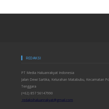
REDAKSI
PT Media Haluanrakyat Indonesia
Jalan Dewi Sartika, Kelurahan Matabubu, Kecamatan Po
Tenggara
(+62) 857 56147990
redaksihaluanrakyat@gmail.com