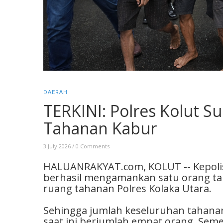
DAERAH
TERKINI: Polres Kolut S
Tahanan Kabur
3 July 2026
/
0 Comments
HALUANRAKYAT.com, KOLUT -- Kepolisi
berhasil mengamankan satu orang tah
ruang tahanan Polres Kolaka Utara.
Sehingga jumlah keseluruhan tahana
saat ini berjumlah empat orang. Seme