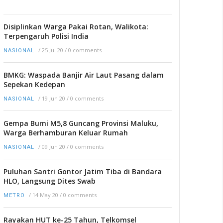
Disiplinkan Warga Pakai Rotan, Walikota:
Terpengaruh Polisi India
/
25 Jul 20
/
0 comments
NASIONAL
BMKG: Waspada Banjir Air Laut Pasang dalam
Sepekan Kedepan
/
19 Jun 20
/
0 comments
NASIONAL
Gempa Bumi M5,8 Guncang Provinsi Maluku,
Warga Berhamburan Keluar Rumah
/
09 Jun 20
/
0 comments
NASIONAL
Puluhan Santri Gontor Jatim Tiba di Bandara
HLO, Langsung Dites Swab
/
14 May 20
/
0 comments
METRO
Rayakan HUT ke-25 Tahun, Telkomsel