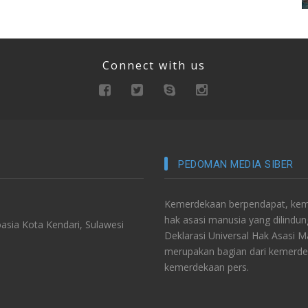
Connect with us
PEDOMAN MEDIA SIBER
Kemerdekaan berpendapat, keme
hak asasi manusia yang dilindu
asia Kota Kendari, Sulawesi
Deklarasi Universal Hak Asasi 
merupakan bagian dari kemerde
kemerdekaan pers.