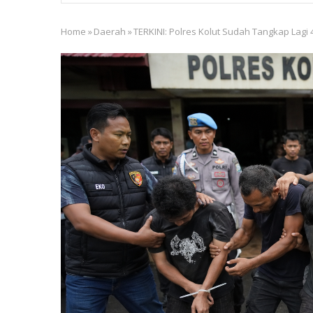
Home
»
Daerah
»
TERKINI: Polres Kolut Sudah Tangkap Lagi
Breadcrumb