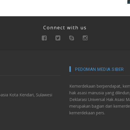
Connect with us
PEDOMAN MEDIA SIBER
Kemerdekaan berpendapat, keme
hak asasi manusia yang dilindu
asia Kota Kendari, Sulawesi
Deklarasi Universal Hak Asasi 
merupakan bagian dari kemerde
kemerdekaan pers.