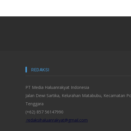
REDAKSI
PT Media Haluanrakyat Indonesia
Jalan Dewi Sartika, Kelurahan Matabubu, Kecamatan Po
Tenggara
(+62) 857 56147990
redaksihaluanrakyat@gmail.com