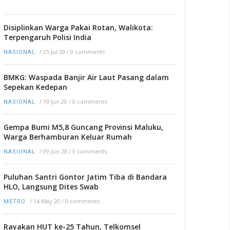
Disiplinkan Warga Pakai Rotan, Walikota:
Terpengaruh Polisi India
/
25 Jul 20
/
0 comments
NASIONAL
BMKG: Waspada Banjir Air Laut Pasang dalam
Sepekan Kedepan
/
19 Jun 20
/
0 comments
NASIONAL
Gempa Bumi M5,8 Guncang Provinsi Maluku,
Warga Berhamburan Keluar Rumah
/
09 Jun 20
/
0 comments
NASIONAL
Puluhan Santri Gontor Jatim Tiba di Bandara
HLO, Langsung Dites Swab
/
14 May 20
/
0 comments
METRO
Rayakan HUT ke-25 Tahun, Telkomsel