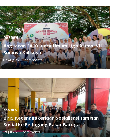
DAERAH
Angkatan 2010 Juara Umum Liga Alumni VII
Smansa Kulisusu
02 Aug 26
/
0 comments
EKOBIS
BPJS Ketenagakerjaan Sosialisasi Jaminan
Sosial ke Pedagang Pasar Baruga
29 Jul 26
/
0 comments