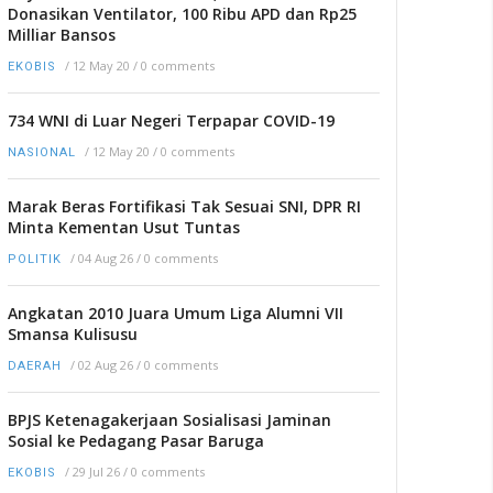
Donasikan Ventilator, 100 Ribu APD dan Rp25
Milliar Bansos
/
12 May 20
/
0 comments
EKOBIS
734 WNI di Luar Negeri Terpapar COVID-19
/
12 May 20
/
0 comments
NASIONAL
Marak Beras Fortifikasi Tak Sesuai SNI, DPR RI
Minta Kementan Usut Tuntas
/
04 Aug 26
/
0 comments
POLITIK
Angkatan 2010 Juara Umum Liga Alumni VII
Smansa Kulisusu
/
02 Aug 26
/
0 comments
DAERAH
BPJS Ketenagakerjaan Sosialisasi Jaminan
Sosial ke Pedagang Pasar Baruga
/
29 Jul 26
/
0 comments
EKOBIS