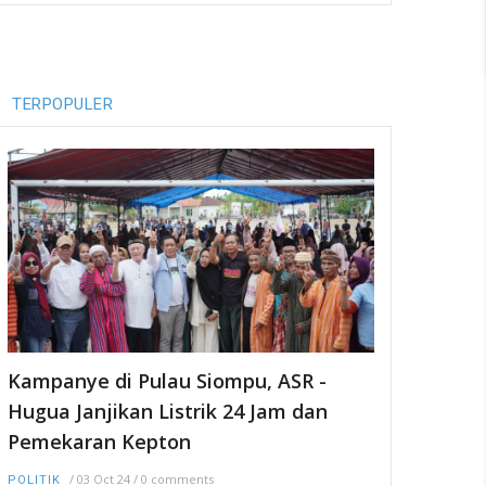
TERPOPULER
Kampanye di Pulau Siompu, ASR -
Hugua Janjikan Listrik 24 Jam dan
Pemekaran Kepton
/
03 Oct 24
/
0 comments
POLITIK