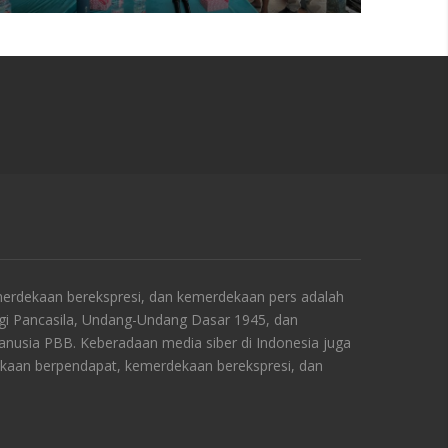
rdekaan berekspresi, dan kemerdekaan pers adalah
ngi Pancasila, Undang-Undang Dasar 1945, dan
Manusia PBB. Keberadaan media siber di Indonesia juga
kaan berpendapat, kemerdekaan berekspresi, dan