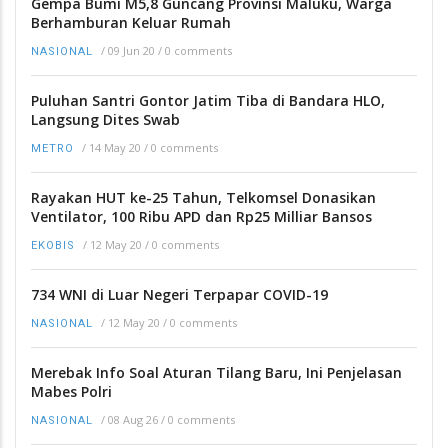
Gempa Bumi M5,8 Guncang Provinsi Maluku, Warga
Berhamburan Keluar Rumah
/
09 Jun 20
/
0 comments
NASIONAL
Puluhan Santri Gontor Jatim Tiba di Bandara HLO,
Langsung Dites Swab
/
14 May 20
/
0 comments
METRO
Rayakan HUT ke-25 Tahun, Telkomsel Donasikan
Ventilator, 100 Ribu APD dan Rp25 Milliar Bansos
/
12 May 20
/
0 comments
EKOBIS
734 WNI di Luar Negeri Terpapar COVID-19
/
12 May 20
/
0 comments
NASIONAL
Merebak Info Soal Aturan Tilang Baru, Ini Penjelasan
Mabes Polri
/
08 Aug 26
/
0 comments
NASIONAL