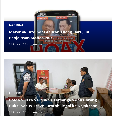
NASIONAL
Merebak Info Soal Aturan Tilang Baru, Ini
Penjelasan Mabes Polri
08 Aug 26
/
0 comments
HUKRIM
Polda Sultra Serahkan Tersangka dan Barang
Bukti Kasus Travel Umrah Ilegal ke Kejaksaan
08 Aug 26
/
0 comments