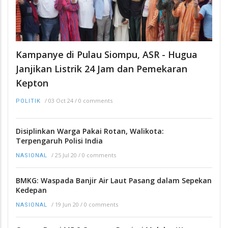
Kampanye di Pulau Siompu, ASR - Hugua
Janjikan Listrik 24 Jam dan Pemekaran
Kepton
/
03 Oct 24
/
0 comments
POLITIK
Disiplinkan Warga Pakai Rotan, Walikota:
Terpengaruh Polisi India
/
25 Jul 20
/
0 comments
NASIONAL
BMKG: Waspada Banjir Air Laut Pasang dalam Sepekan
Kedepan
/
19 Jun 20
/
0 comments
NASIONAL