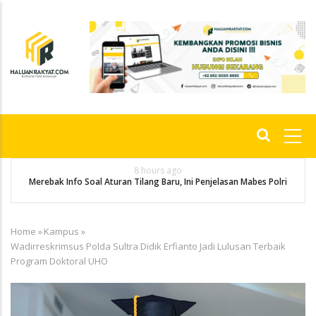
Skip
to
main
content
Main
navigation
8 hours ago
g
P
Merebak Info Soal Aturan Tilang Baru, Ini Penjelasan Mabes Polri
Home
»
Kampus
»
Breadcrumb
Wadirreskrimsus Polda Sultra Didik Erfianto Jadi Lulusan Terbaik
Program Doktoral UHO