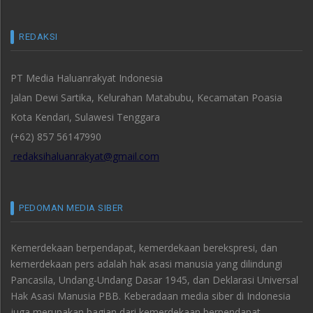
REDAKSI
PT Media Haluanrakyat Indonesia
Jalan Dewi Sartika, Kelurahan Matabubu, Kecamatan Poasia
Kota Kendari, Sulawesi Tenggara
(+62) 857 56147990
redaksihaluanrakyat@gmail.com
PEDOMAN MEDIA SIBER
Kemerdekaan berpendapat, kemerdekaan berekspresi, dan
kemerdekaan pers adalah hak asasi manusia yang dilindungi
Pancasila, Undang-Undang Dasar 1945, dan Deklarasi Universal
Hak Asasi Manusia PBB. Keberadaan media siber di Indonesia
juga merupakan bagian dari kemerdekaan berpendapat,