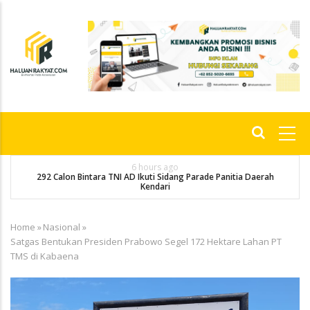
Skip
to
main
content
Main
navigation
6 hours ago
292 Calon Bintara TNI AD Ikuti Sidang Parade Panitia Daerah
M
Kendari
Home
»
Nasional
»
Breadcrumb
Satgas Bentukan Presiden Prabowo Segel 172 Hektare Lahan PT
TMS di Kabaena