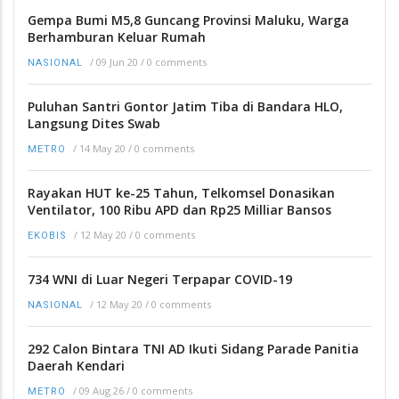
Gempa Bumi M5,8 Guncang Provinsi Maluku, Warga
Berhamburan Keluar Rumah
/
09 Jun 20
/
0 comments
NASIONAL
Puluhan Santri Gontor Jatim Tiba di Bandara HLO,
Langsung Dites Swab
/
14 May 20
/
0 comments
METRO
Rayakan HUT ke-25 Tahun, Telkomsel Donasikan
Ventilator, 100 Ribu APD dan Rp25 Milliar Bansos
/
12 May 20
/
0 comments
EKOBIS
734 WNI di Luar Negeri Terpapar COVID-19
/
12 May 20
/
0 comments
NASIONAL
292 Calon Bintara TNI AD Ikuti Sidang Parade Panitia
Daerah Kendari
/
09 Aug 26
/
0 comments
METRO