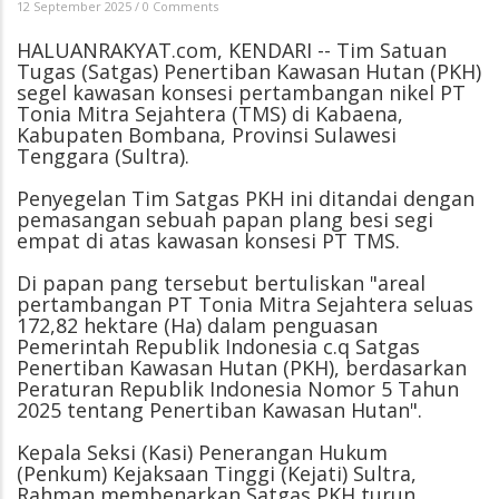
12 September 2025
/
0 Comments
HALUANRAKYAT.com, KENDARI -- Tim Satuan
Tugas (Satgas) Penertiban Kawasan Hutan (PKH)
segel kawasan konsesi pertambangan nikel PT
Tonia Mitra Sejahtera (TMS) di Kabaena,
Kabupaten Bombana, Provinsi Sulawesi
Tenggara (Sultra).
Penyegelan Tim Satgas PKH ini ditandai dengan
pemasangan sebuah papan plang besi segi
empat di atas kawasan konsesi PT TMS.
Di papan pang tersebut bertuliskan "areal
pertambangan PT Tonia Mitra Sejahtera seluas
172,82 hektare (Ha) dalam penguasan
Pemerintah Republik Indonesia c.q Satgas
Penertiban Kawasan Hutan (PKH), berdasarkan
Peraturan Republik Indonesia Nomor 5 Tahun
2025 tentang Penertiban Kawasan Hutan".
Kepala Seksi (Kasi) Penerangan Hukum
(Penkum) Kejaksaan Tinggi (Kejati) Sultra,
Rahman membenarkan Satgas PKH turun