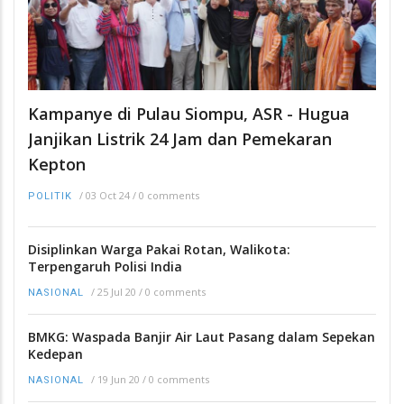
Kampanye di Pulau Siompu, ASR - Hugua
Janjikan Listrik 24 Jam dan Pemekaran
Kepton
/
03 Oct 24
/
0 comments
POLITIK
Disiplinkan Warga Pakai Rotan, Walikota:
Terpengaruh Polisi India
/
25 Jul 20
/
0 comments
NASIONAL
BMKG: Waspada Banjir Air Laut Pasang dalam Sepekan
Kedepan
/
19 Jun 20
/
0 comments
NASIONAL