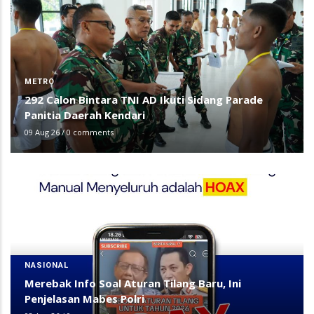
METRO
292 Calon Bintara TNI AD Ikuti Sidang Parade
Panitia Daerah Kendari
09 Aug 26
/
0 comments
NASIONAL
Merebak Info Soal Aturan Tilang Baru, Ini
Penjelasan Mabes Polri