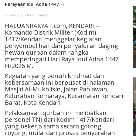
Perayaan Idul Adha 1447 H
27 May 2026
/
0 Comments
HALUANRAKYAT.com, KENDARI --
Komando Distrik Militer (Kodim)
1417/Kendari menggelar kegiatan
penyembelihan dan penyaluran daging
hewan qurban dalam rangka
memperingati Hari Raya Idul Adha 1447
H/2026 M.
Kegiatan yang penuh khidmat dan
kebersamaan ini berpusat di halaman
Masjid Al-Mukhlisin, Jalan Pahlawan,
Kelurahan Kemaraya, Kecamatan Kendari
Barat, Kota Kendari.
Pelaksanaan qurban ini melibatkan
personel TNI dari Kodim 1417/Kendari
yang bekerja sama secara gotong
royong, mulai dari proses penyerahan