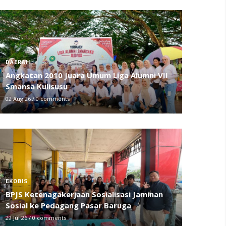
DAERAH
Angkatan 2010 Juara Umum Liga Alumni VII
Smansa Kulisusu
02 Aug 26
/
0 comments
EKOBIS
BPJS Ketenagakerjaan Sosialisasi Jaminan
Sosial ke Pedagang Pasar Baruga
29 Jul 26
/
0 comments