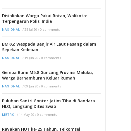
Disiplinkan Warga Pakai Rotan, Walikota:
Terpengaruh Polisi India
/
25 Jul 20
/
0 comments
NASIONAL
BMKG: Waspada Banjir Air Laut Pasang dalam
Sepekan Kedepan
/
19 Jun 20
/
0 comments
NASIONAL
Gempa Bumi M5,8 Guncang Provinsi Maluku,
Warga Berhamburan Keluar Rumah
/
09 Jun 20
/
0 comments
NASIONAL
Puluhan Santri Gontor Jatim Tiba di Bandara
HLO, Langsung Dites Swab
/
14 May 20
/
0 comments
METRO
Rayakan HUT ke-25 Tahun, Telkomsel