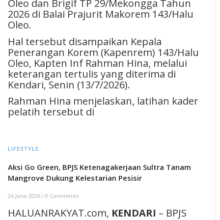
Oleo dan Brigif TP 29/Mekongga Tahun
2026 di Balai Prajurit Makorem 143/Halu
Oleo.
Hal tersebut disampaikan Kepala
Penerangan Korem (Kapenrem) 143/Halu
Oleo, Kapten Inf Rahman Hina, melalui
keterangan tertulis yang diterima di
Kendari, Senin (13/7/2026).
Rahman Hina menjelaskan, latihan kader
pelatih tersebut di
LIFESTYLE
Aksi Go Green, BPJS Ketenagakerjaan Sultra Tanam
Mangrove Dukung Kelestarian Pesisir
26 June 2026
/
0 Comments
HALUANRAKYAT.com,
KENDARI
– BPJS