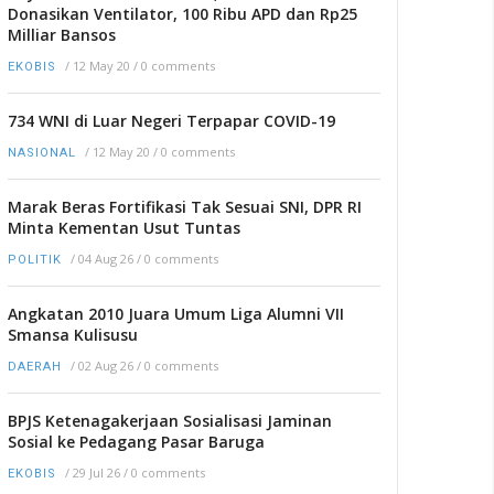
Donasikan Ventilator, 100 Ribu APD dan Rp25
Milliar Bansos
/
12 May 20
/
0 comments
EKOBIS
734 WNI di Luar Negeri Terpapar COVID-19
/
12 May 20
/
0 comments
NASIONAL
Marak Beras Fortifikasi Tak Sesuai SNI, DPR RI
Minta Kementan Usut Tuntas
/
04 Aug 26
/
0 comments
POLITIK
Angkatan 2010 Juara Umum Liga Alumni VII
Smansa Kulisusu
/
02 Aug 26
/
0 comments
DAERAH
BPJS Ketenagakerjaan Sosialisasi Jaminan
Sosial ke Pedagang Pasar Baruga
/
29 Jul 26
/
0 comments
EKOBIS