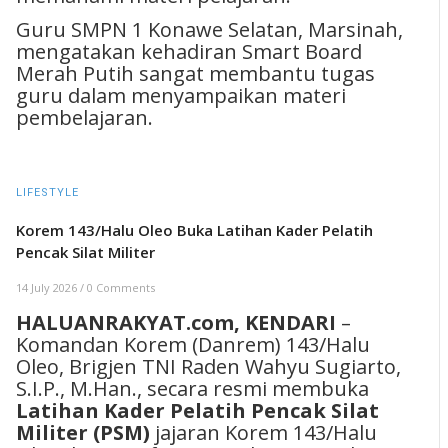
Guru SMPN 1 Konawe Selatan, Marsinah,
mengatakan kehadiran Smart Board
Merah Putih sangat membantu tugas
guru dalam menyampaikan materi
pembelajaran.
LIFESTYLE
Korem 143/Halu Oleo Buka Latihan Kader Pelatih
Pencak Silat Militer
14 July 2026
/
0 Comments
HALUANRAKYAT.com, KENDARI
–
Komandan Korem (Danrem) 143/Halu
Oleo, Brigjen TNI Raden Wahyu Sugiarto,
S.I.P., M.Han., secara resmi membuka
Latihan Kader Pelatih Pencak Silat
Militer (PSM)
jajaran Korem 143/Halu