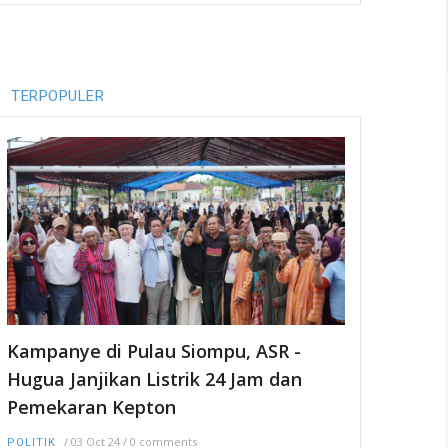
TERPOPULER
Kampanye di Pulau Siompu, ASR -
Hugua Janjikan Listrik 24 Jam dan
Pemekaran Kepton
/
03 Oct 24
/
0 comments
POLITIK