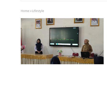
Home
»
Lifestyle
Breadcrumb