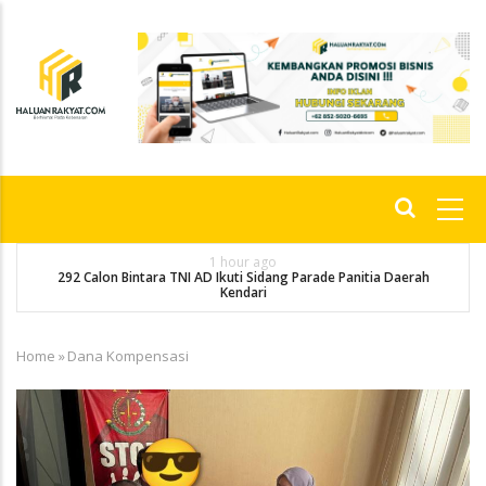
Skip
to
main
content
Main
navigation
1 hour ago
292 Calon Bintara TNI AD Ikuti Sidang Parade Panitia Daerah
M
Kendari
Home
»
Dana Kompensasi
Breadcrumb