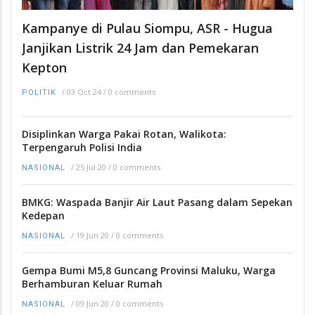
Kampanye di Pulau Siompu, ASR - Hugua
Janjikan Listrik 24 Jam dan Pemekaran
Kepton
/
03 Oct 24
/
0 comments
POLITIK
Disiplinkan Warga Pakai Rotan, Walikota:
Terpengaruh Polisi India
/
25 Jul 20
/
0 comments
NASIONAL
BMKG: Waspada Banjir Air Laut Pasang dalam Sepekan
Kedepan
/
19 Jun 20
/
0 comments
NASIONAL
Gempa Bumi M5,8 Guncang Provinsi Maluku, Warga
Berhamburan Keluar Rumah
/
09 Jun 20
/
0 comments
NASIONAL