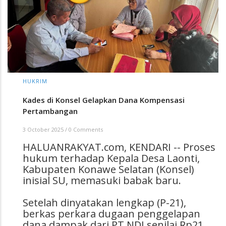
HUKRIM
Kades di Konsel Gelapkan Dana Kompensasi
Pertambangan
3 October 2025
/
0 Comments
HALUANRAKYAT.com, KENDARI -- Proses
hukum terhadap Kepala Desa Laonti,
Kabupaten Konawe Selatan (Konsel)
inisial SU, memasuki babak baru.
Setelah dinyatakan lengkap (P-21),
berkas perkara dugaan penggelapan
dana dampak dari PT NDJ senilai Rp21