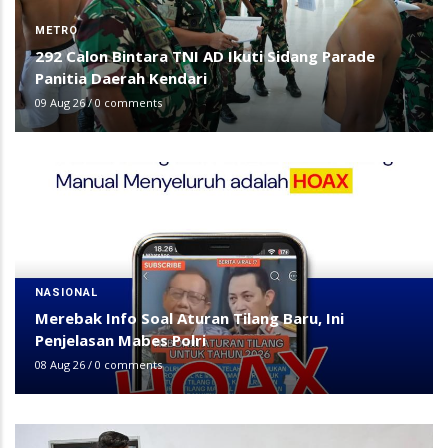
METRO
292 Calon Bintara TNI AD Ikuti Sidang Parade
Panitia Daerah Kendari
09 Aug 26
/
0 comments
NASIONAL
Merebak Info Soal Aturan Tilang Baru, Ini
Penjelasan Mabes Polri
08 Aug 26
/
0 comments