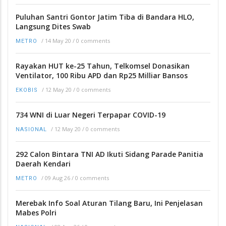
Puluhan Santri Gontor Jatim Tiba di Bandara HLO,
Langsung Dites Swab
/
14 May 20
/
0 comments
METRO
Rayakan HUT ke-25 Tahun, Telkomsel Donasikan
Ventilator, 100 Ribu APD dan Rp25 Milliar Bansos
/
12 May 20
/
0 comments
EKOBIS
734 WNI di Luar Negeri Terpapar COVID-19
/
12 May 20
/
0 comments
NASIONAL
292 Calon Bintara TNI AD Ikuti Sidang Parade Panitia
Daerah Kendari
/
09 Aug 26
/
0 comments
METRO
Merebak Info Soal Aturan Tilang Baru, Ini Penjelasan
Mabes Polri