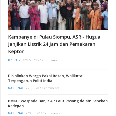
Kampanye di Pulau Siompu, ASR - Hugua
Janjikan Listrik 24 Jam dan Pemekaran
Kepton
/
03 Oct 24
/
0 comments
POLITIK
Disiplinkan Warga Pakai Rotan, Walikota:
Terpengaruh Polisi India
/
25 Jul 20
/
0 comments
NASIONAL
BMKG: Waspada Banjir Air Laut Pasang dalam Sepekan
Kedepan
/
19 Jun 20
/
0 comments
NASIONAL