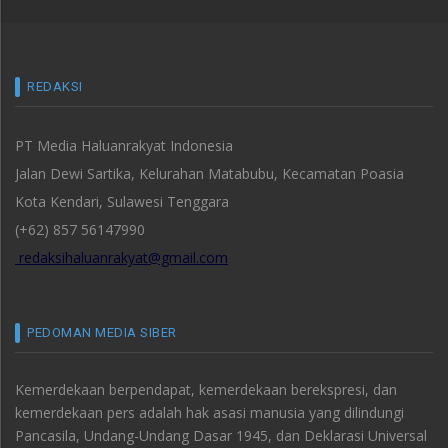
REDAKSI
PT Media Haluanrakyat Indonesia
Jalan Dewi Sartika, Kelurahan Matabubu, Kecamatan Poasia
Kota Kendari, Sulawesi Tenggara
(+62) 857 56147990
redaksihaluanrakyat@gmail.com
PEDOMAN MEDIA SIBER
Kemerdekaan berpendapat, kemerdekaan berekspresi, dan
kemerdekaan pers adalah hak asasi manusia yang dilindungi
Pancasila, Undang-Undang Dasar 1945, dan Deklarasi Universal