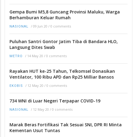
Gempa Bumi M5,8 Guncang Provinsi Maluku, Warga
Berhamburan Keluar Rumah
/
09 Jun 20
/
0 comments
NASIONAL
Puluhan Santri Gontor Jatim Tiba di Bandara HLO,
Langsung Dites Swab
/
14 May 20
/
0 comments
METRO
Rayakan HUT ke-25 Tahun, Telkomsel Donasikan
Ventilator, 100 Ribu APD dan Rp25 Milliar Bansos
/
12 May 20
/
0 comments
EKOBIS
734 WNI di Luar Negeri Terpapar COVID-19
/
12 May 20
/
0 comments
NASIONAL
Marak Beras Fortifikasi Tak Sesuai SNI, DPR RI Minta
Kementan Usut Tuntas