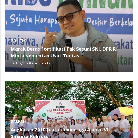
POLITIK
Marak Beras Fortifikasi Tak Sesuai SNI, DPR RI
Minta Kementan Usut Tuntas
04 Aug 26
/
0 comments
DAERAH
Angkatan 2010 Juara Umum Liga Alumni VII
Smansa Kulisusu