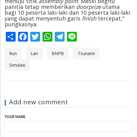
menuju titik
assembly point
. Meski begitu
panitia tetap memberikan
doorprize
utama
bagi 10 peserta laki-laki dan 10 peserta laki-laki
yang dapat menyentuh garis
finish
tercepat,"
pungkasnya.
Share
Facebook
Twitter
WhatsApp
Telegram
Line
Run
Lari
BNPB
Tsunami
Simulasi
Add new comment
YOUR NAME