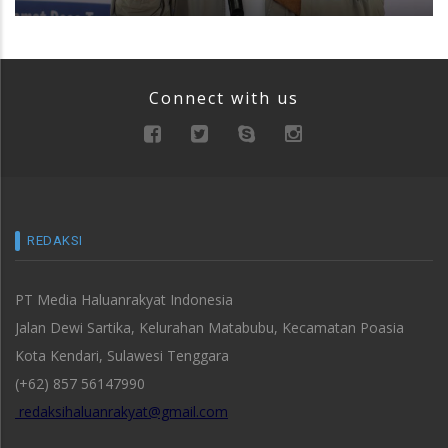
Connect with us
REDAKSI
PT Media Haluanrakyat Indonesia
Jalan Dewi Sartika, Kelurahan Matabubu, Kecamatan Poasia
Kota Kendari, Sulawesi Tenggara
(+62) 857 56147990
redaksihaluanrakyat@gmail.com