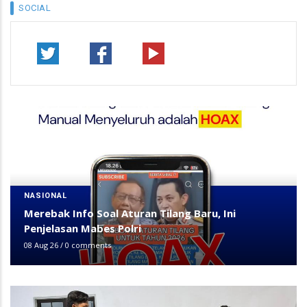
SOCIAL
NASIONAL
Merebak Info Soal Aturan Tilang Baru, Ini
Penjelasan Mabes Polri
08 Aug 26
/
0 comments