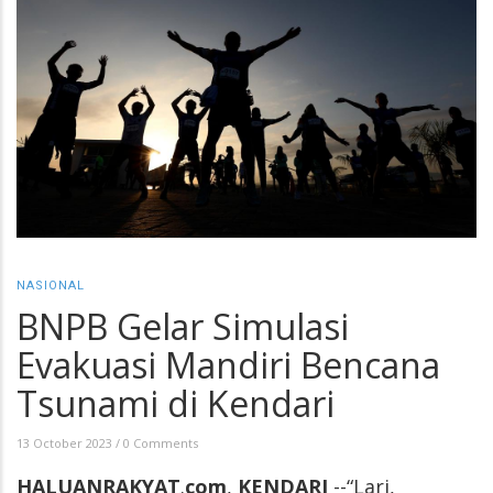
NASIONAL
BNPB Gelar Simulasi
Evakuasi Mandiri Bencana
Tsunami di Kendari
13 October 2023
/
0 Comments
HALUANRAKYAT
.
com
,
KENDARI
--“Lari,