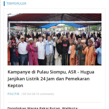
TERPOPULER
Kampanye di Pulau Siompu, ASR - Hugua
Janjikan Listrik 24 Jam dan Pemekaran
Kepton
/
03 Oct 24
/
0 comments
POLITIK
Disiplinkan Warga Pakai Rotan, Walikota: