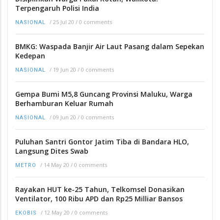
Terpengaruh Polisi India
/
25 Jul 20
/
0 comments
NASIONAL
BMKG: Waspada Banjir Air Laut Pasang dalam Sepekan
Kedepan
/
19 Jun 20
/
0 comments
NASIONAL
Gempa Bumi M5,8 Guncang Provinsi Maluku, Warga
Berhamburan Keluar Rumah
/
09 Jun 20
/
0 comments
NASIONAL
Puluhan Santri Gontor Jatim Tiba di Bandara HLO,
Langsung Dites Swab
/
14 May 20
/
0 comments
METRO
Rayakan HUT ke-25 Tahun, Telkomsel Donasikan
Ventilator, 100 Ribu APD dan Rp25 Milliar Bansos
/
12 May 20
/
0 comments
EKOBIS