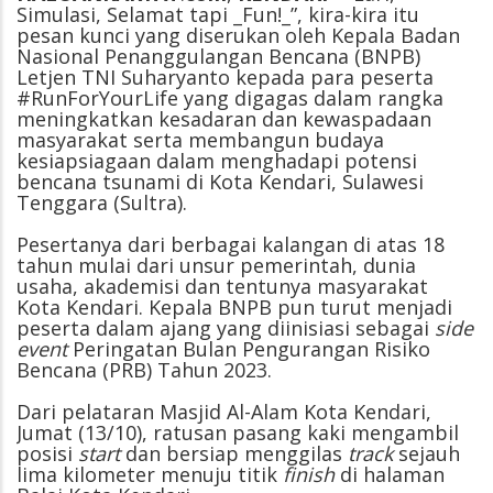
Simulasi, Selamat tapi _Fun!_”, kira-kira itu
pesan kunci yang diserukan oleh Kepala Badan
Nasional Penanggulangan Bencana (BNPB)
Letjen TNI Suharyanto kepada para peserta
#RunForYourLife yang digagas dalam rangka
meningkatkan kesadaran dan kewaspadaan
masyarakat serta membangun budaya
kesiapsiagaan dalam menghadapi potensi
bencana tsunami di Kota Kendari, Sulawesi
Tenggara (Sultra).
Pesertanya dari berbagai kalangan di atas 18
tahun mulai dari unsur pemerintah, dunia
usaha, akademisi dan tentunya masyarakat
Kota Kendari. Kepala BNPB pun turut menjadi
peserta dalam ajang yang diinisiasi sebagai
side
event
Peringatan Bulan Pengurangan Risiko
Bencana (PRB) Tahun 2023.
Dari pelataran Masjid Al-Alam Kota Kendari,
Jumat (13/10), ratusan pasang kaki mengambil
posisi
start
dan bersiap menggilas
track
sejauh
lima kilometer menuju titik
finish
di halaman