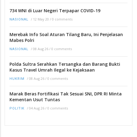
734 WNI di Luar Negeri Terpapar COVID-19
/
12 May 20
/
0 comments
NASIONAL
Merebak Info Soal Aturan Tilang Baru, Ini Penjelasan
Mabes Polri
/
08 Aug 26
/
0 comments
NASIONAL
Polda Sultra Serahkan Tersangka dan Barang Bukti
Kasus Travel Umrah Ilegal ke Kejaksaan
/
08 Aug 26
/
0 comments
HUKRIM
Marak Beras Fortifikasi Tak Sesuai SNI, DPR RI Minta
Kementan Usut Tuntas
/
04 Aug 26
/
0 comments
POLITIK