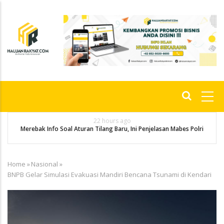
Skip
to
main
content
Main
navigation
22 hours ago
g
P
Merebak Info Soal Aturan Tilang Baru, Ini Penjelasan Mabes Polri
Home
»
Nasional
»
Breadcrumb
BNPB Gelar Simulasi Evakuasi Mandiri Bencana Tsunami di Kendari