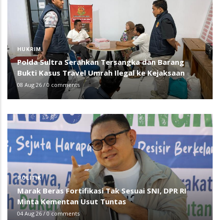
HUKRIM
Polda Sultra Serahkan Tersangka dan Barang
Bukti Kasus Travel Umrah Ilegal ke Kejaksaan
08 Aug 26
/
0 comments
POLITIK
Marak Beras Fortifikasi Tak Sesuai SNI, DPR RI
Minta Kementan Usut Tuntas
04 Aug 26
/
0 comments