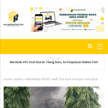
Skip
to
main
content
Main
navigation
1 day ago
g
P
Merebak Info Soal Aturan Tilang Baru, Ini Penjelasan Mabes Polri
Home
»
Metro
»
BREAKING NEWS: Mall The Park Kendari Terbakar
Breadcrumb