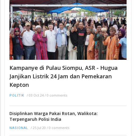
Kampanye di Pulau Siompu, ASR - Hugua
Janjikan Listrik 24 Jam dan Pemekaran
Kepton
/
03 Oct 24
/
0 comments
POLITIK
Disiplinkan Warga Pakai Rotan, Walikota:
Terpengaruh Polisi India
/
25 Jul 20
/
0 comments
NASIONAL