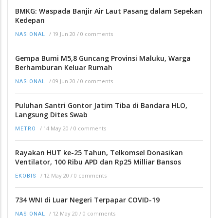
BMKG: Waspada Banjir Air Laut Pasang dalam Sepekan
Kedepan
/
19 Jun 20
/
0 comments
NASIONAL
Gempa Bumi M5,8 Guncang Provinsi Maluku, Warga
Berhamburan Keluar Rumah
/
09 Jun 20
/
0 comments
NASIONAL
Puluhan Santri Gontor Jatim Tiba di Bandara HLO,
Langsung Dites Swab
/
14 May 20
/
0 comments
METRO
Rayakan HUT ke-25 Tahun, Telkomsel Donasikan
Ventilator, 100 Ribu APD dan Rp25 Milliar Bansos
/
12 May 20
/
0 comments
EKOBIS
734 WNI di Luar Negeri Terpapar COVID-19
/
12 May 20
/
0 comments
NASIONAL