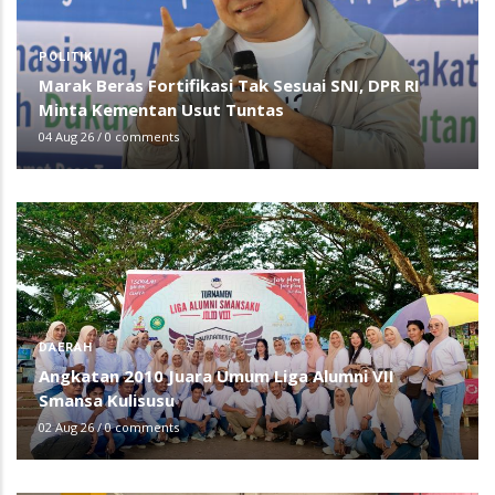
POLITIK
Marak Beras Fortifikasi Tak Sesuai SNI, DPR RI
Minta Kementan Usut Tuntas
04 Aug 26
/
0 comments
DAERAH
Angkatan 2010 Juara Umum Liga Alumni VII
Smansa Kulisusu
02 Aug 26
/
0 comments