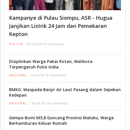
Kampanye di Pulau Siompu, ASR - Hugua
Janjikan Listrik 24 Jam dan Pemekaran
Kepton
/
03 Oct 24
/
0 comments
POLITIK
Disiplinkan Warga Pakai Rotan, Walikota:
Terpengaruh Polisi India
/
25 Jul 20
/
0 comments
NASIONAL
BMKG: Waspada Banjir Air Laut Pasang dalam Sepekan
Kedepan
/
19 Jun 20
/
0 comments
NASIONAL
Gempa Bumi M5,8 Guncang Provinsi Maluku, Warga
Berhamburan Keluar Rumah