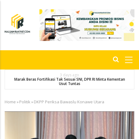
Skip
to
main
content
Main
navigation
3 days ago
Marak Beras Fortifikasi Tak Sesuai SNI, DPR RI Minta Kementan
Usut Tuntas
Home
»
Politik
»
DKPP Periksa Bawaslu Konawe Utara
Breadcrumb