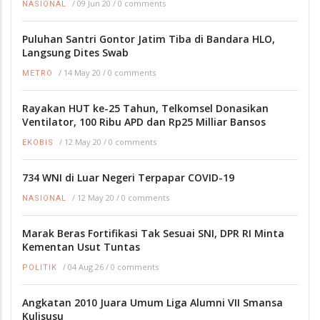
/
09 Jun 20
/
0 comments
NASIONAL
Puluhan Santri Gontor Jatim Tiba di Bandara HLO,
Langsung Dites Swab
/
14 May 20
/
0 comments
METRO
Rayakan HUT ke-25 Tahun, Telkomsel Donasikan
Ventilator, 100 Ribu APD dan Rp25 Milliar Bansos
/
12 May 20
/
0 comments
EKOBIS
734 WNI di Luar Negeri Terpapar COVID-19
/
12 May 20
/
0 comments
NASIONAL
Marak Beras Fortifikasi Tak Sesuai SNI, DPR RI Minta
Kementan Usut Tuntas
/
04 Aug 26
/
0 comments
POLITIK
Angkatan 2010 Juara Umum Liga Alumni VII Smansa
Kulisusu