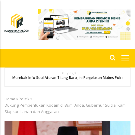
Skip
to
main
content
Main
navigation
1 day ago
g
P
Merebak Info Soal Aturan Tilang Baru, Ini Penjelasan Mabes Polri
Home
»
Politik
»
Breadcrumb
Dukung Pembentukan Kodam di Bumi Anoa, Gubernur Sultra: Kami
Siapkan Lahan dan Anggaran