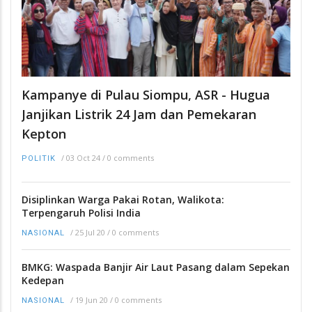
Kampanye di Pulau Siompu, ASR - Hugua
Janjikan Listrik 24 Jam dan Pemekaran
Kepton
/
03 Oct 24
/
0 comments
POLITIK
Disiplinkan Warga Pakai Rotan, Walikota:
Terpengaruh Polisi India
/
25 Jul 20
/
0 comments
NASIONAL
BMKG: Waspada Banjir Air Laut Pasang dalam Sepekan
Kedepan
/
19 Jun 20
/
0 comments
NASIONAL