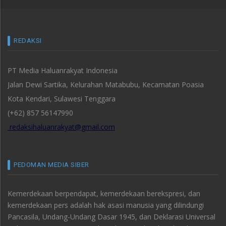
REDAKSI
PT Media Haluanrakyat Indonesia
Jalan Dewi Sartika, Kelurahan Matabubu, Kecamatan Poasia
Kota Kendari, Sulawesi Tenggara
(+62) 857 56147990
redaksihaluanrakyat@gmail.com
PEDOMAN MEDIA SIBER
Kemerdekaan berpendapat, kemerdekaan berekspresi, dan
kemerdekaan pers adalah hak asasi manusia yang dilindungi
Pancasila, Undang-Undang Dasar 1945, dan Deklarasi Universal