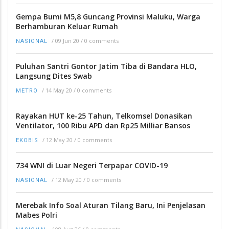
Gempa Bumi M5,8 Guncang Provinsi Maluku, Warga
Berhamburan Keluar Rumah
/
09 Jun 20
/
0 comments
NASIONAL
Puluhan Santri Gontor Jatim Tiba di Bandara HLO,
Langsung Dites Swab
/
14 May 20
/
0 comments
METRO
Rayakan HUT ke-25 Tahun, Telkomsel Donasikan
Ventilator, 100 Ribu APD dan Rp25 Milliar Bansos
/
12 May 20
/
0 comments
EKOBIS
734 WNI di Luar Negeri Terpapar COVID-19
/
12 May 20
/
0 comments
NASIONAL
Merebak Info Soal Aturan Tilang Baru, Ini Penjelasan
Mabes Polri