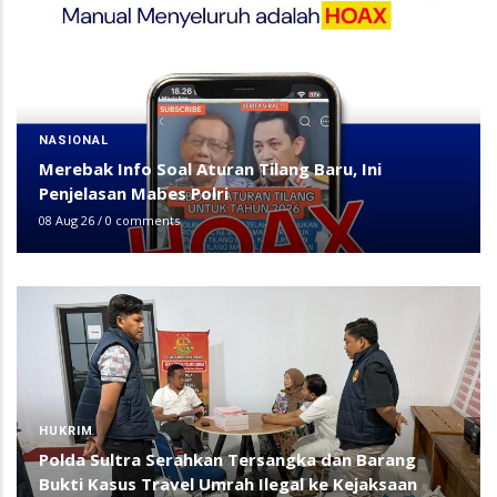
NASIONAL
Merebak Info Soal Aturan Tilang Baru, Ini
Penjelasan Mabes Polri
08 Aug 26
/
0 comments
HUKRIM
Polda Sultra Serahkan Tersangka dan Barang
Bukti Kasus Travel Umrah Ilegal ke Kejaksaan