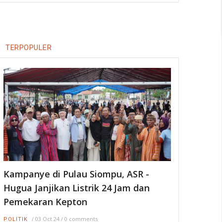
TERPOPULER
Kampanye di Pulau Siompu, ASR -
Hugua Janjikan Listrik 24 Jam dan
Pemekaran Kepton
/
03 Oct 24
/
0 comments
POLITIK