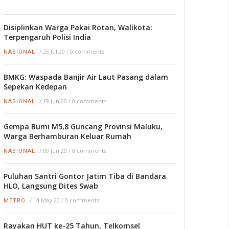
Disiplinkan Warga Pakai Rotan, Walikota:
Terpengaruh Polisi India
/
25 Jul 20
/
0 comments
NASIONAL
BMKG: Waspada Banjir Air Laut Pasang dalam
Sepekan Kedepan
/
19 Jun 20
/
0 comments
NASIONAL
Gempa Bumi M5,8 Guncang Provinsi Maluku,
Warga Berhamburan Keluar Rumah
/
09 Jun 20
/
0 comments
NASIONAL
Puluhan Santri Gontor Jatim Tiba di Bandara
HLO, Langsung Dites Swab
/
14 May 20
/
0 comments
METRO
Rayakan HUT ke-25 Tahun, Telkomsel