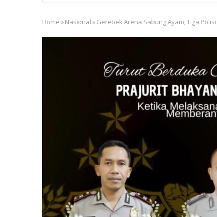
Home
»
Nasional
»
Gerebek Arena Sabung Ayam, Tiga Polisi
Breadcrumb