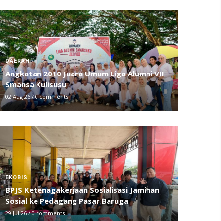
DAERAH
Angkatan 2010 Juara Umum Liga Alumni VII
Smansa Kulisusu
02 Aug 26
/
0 comments
EKOBIS
BPJS Ketenagakerjaan Sosialisasi Jaminan
Sosial ke Pedagang Pasar Baruga
29 Jul 26
/
0 comments