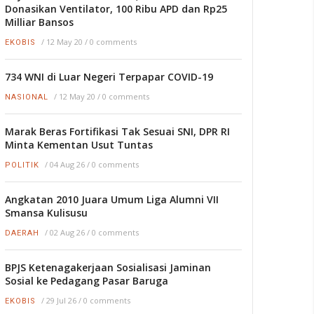
Donasikan Ventilator, 100 Ribu APD dan Rp25
Milliar Bansos
/
12 May 20
/
0 comments
EKOBIS
734 WNI di Luar Negeri Terpapar COVID-19
/
12 May 20
/
0 comments
NASIONAL
Marak Beras Fortifikasi Tak Sesuai SNI, DPR RI
Minta Kementan Usut Tuntas
/
04 Aug 26
/
0 comments
POLITIK
Angkatan 2010 Juara Umum Liga Alumni VII
Smansa Kulisusu
/
02 Aug 26
/
0 comments
DAERAH
BPJS Ketenagakerjaan Sosialisasi Jaminan
Sosial ke Pedagang Pasar Baruga
/
29 Jul 26
/
0 comments
EKOBIS