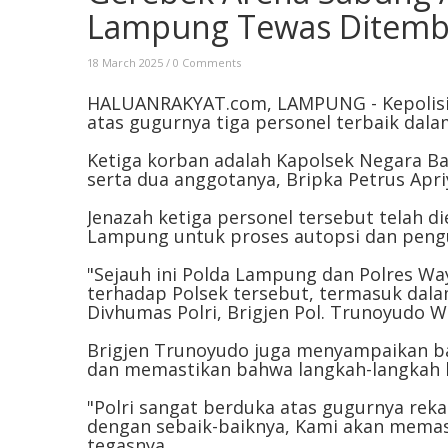
Lampung Tewas Ditemba
18 March 2025
/
0 Comments
HALUANRAKYAT.com, LAMPUNG - Kepolisian
atas gugurnya tiga personel terbaik dal
Ketiga korban adalah Kapolsek Negara Ba
serta dua anggotanya, Bripka Petrus Apr
Jenazah ketiga personel tersebut telah d
Lampung untuk proses autopsi dan pengus
"Sejauh ini Polda Lampung dan Polres W
terhadap Polsek tersebut, termasuk dala
Divhumas Polri, Brigjen Pol. Trunoyudo W
Brigjen Trunoyudo juga menyampaikan ba
dan memastikan bahwa langkah-langkah h
"Polri sangat berduka atas gugurnya rek
dengan sebaik-baiknya, Kami akan memasti
tegasnya.