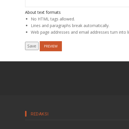
About text formats
No HTML tags allowed.
Lines and paragraphs break automatically.
Web page addresses and email addresses turn into li
REDAKSI