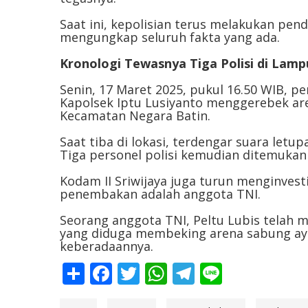
Saat ini, kepolisian terus melakukan pen
mengungkap seluruh fakta yang ada.
Kronologi Tewasnya Tiga Polisi di Lam
Senin, 17 Maret 2025, pukul 16.50 WIB, p
Kapolsek Iptu Lusiyanto menggerebek a
Kecamatan Negara Batin.
Saat tiba di lokasi, terdengar suara letup
Tiga personel polisi kemudian ditemukan
Kodam II Sriwijaya juga turun menginvesti
penembakan adalah anggota TNI.
Seorang anggota TNI, Peltu Lubis telah m
yang diduga membeking arena sabung aya
keberadaannya.
Share
Facebook
Twitter
WhatsApp
Telegram
Line