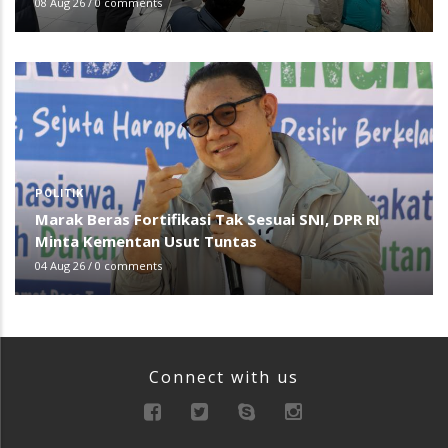
08 Aug 26
/
0 comments
POLITIK
Marak Beras Fortifikasi Tak Sesuai SNI, DPR RI
Minta Kementan Usut Tuntas
04 Aug 26
/
0 comments
Connect with us