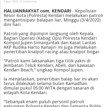
3 April 2022
/
0 Comments
HALUANRAKYAT
.
com
,
KENDARI
- Kepolisian
Resor Kota (Polresta) Kendari melakukan patroli
mengantisipasi balapan liar, Minggu (3/4/2022)
dini hari.
Patroli yang dipimpin langsung oleh Kepala
Bagian Operasi (Kabag Ops) Polresta Kendari
Kompol Jupen Simanjuntak dan Kasat Lantas
AKP Rudika Harto Kanajiri ini juga melakukan
penertiban knalpot racing atau knalpot bogar.
"Patroli kami laksanakan tiga titik yakni di
Jembatan Teluk Kendari, Abeli, dan kawasan
Kendari Beach," ungkap Kompol Jupen.
Ia menjelaskan, penertiban balap liar ini akan
terus dilakukan selama bulan Ramadhan
dimulai pukul 05.00 WITA dengan sasaran di
wilayah Kota Kendari.
"Sebanyak enam puluh personil patroli
gabungan Polresta Kendari dan Samapta Polda