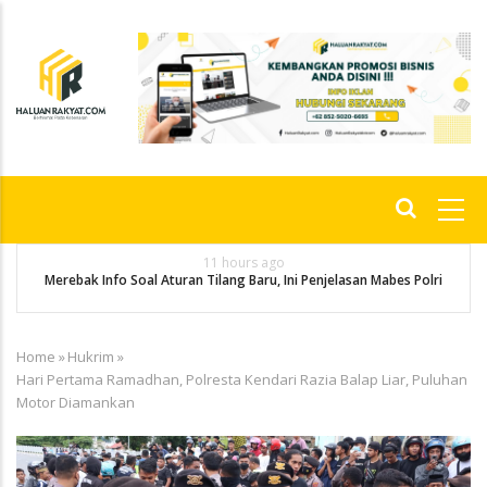
Skip
to
main
content
Main
navigation
11 hours ago
g
P
Merebak Info Soal Aturan Tilang Baru, Ini Penjelasan Mabes Polri
Home
»
Hukrim
»
Breadcrumb
Hari Pertama Ramadhan, Polresta Kendari Razia Balap Liar, Puluhan
Motor Diamankan