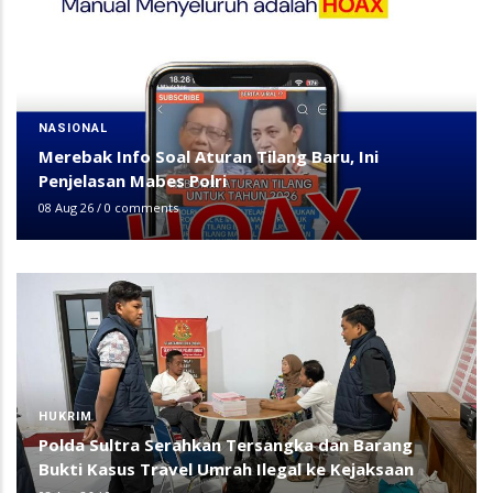
NASIONAL
Merebak Info Soal Aturan Tilang Baru, Ini
Penjelasan Mabes Polri
08 Aug 26
/
0 comments
HUKRIM
Polda Sultra Serahkan Tersangka dan Barang
Bukti Kasus Travel Umrah Ilegal ke Kejaksaan