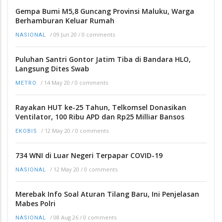
Gempa Bumi M5,8 Guncang Provinsi Maluku, Warga
Berhamburan Keluar Rumah
/
09 Jun 20
/
0 comments
NASIONAL
Puluhan Santri Gontor Jatim Tiba di Bandara HLO,
Langsung Dites Swab
/
14 May 20
/
0 comments
METRO
Rayakan HUT ke-25 Tahun, Telkomsel Donasikan
Ventilator, 100 Ribu APD dan Rp25 Milliar Bansos
/
12 May 20
/
0 comments
EKOBIS
734 WNI di Luar Negeri Terpapar COVID-19
/
12 May 20
/
0 comments
NASIONAL
Merebak Info Soal Aturan Tilang Baru, Ini Penjelasan
Mabes Polri
/
08 Aug 26
/
0 comments
NASIONAL