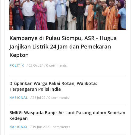
Kampanye di Pulau Siompu, ASR - Hugua
Janjikan Listrik 24 Jam dan Pemekaran
Kepton
/
03 Oct 24
/
0 comments
POLITIK
Disiplinkan Warga Pakai Rotan, Walikota:
Terpengaruh Polisi India
/
25 Jul 20
/
0 comments
NASIONAL
BMKG: Waspada Banjir Air Laut Pasang dalam Sepekan
Kedepan
/
19 Jun 20
/
0 comments
NASIONAL