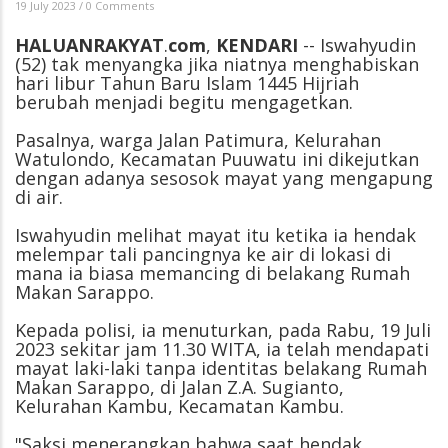
19 July 2023
/
0 Comments
HALUANRAKYAT
.
com
,
KENDARI
-- Iswahyudin
(52) tak menyangka jika niatnya menghabiskan
hari libur Tahun Baru Islam 1445 Hijriah
berubah menjadi begitu mengagetkan.
Pasalnya, warga Jalan Patimura, Kelurahan
Watulondo, Kecamatan Puuwatu ini dikejutkan
dengan adanya sesosok mayat yang mengapung
di air.
Iswahyudin melihat mayat itu ketika ia hendak
melempar tali pancingnya ke air di lokasi di
mana ia biasa memancing di belakang Rumah
Makan Sarappo.
Kepada polisi, ia menuturkan, pada Rabu, 19 Juli
2023 sekitar jam 11.30 WITA, ia telah mendapati
mayat laki-laki tanpa identitas belakang Rumah
Makan Sarappo, di Jalan Z.A. Sugianto,
Kelurahan Kambu, Kecamatan Kambu.
"Saksi menerangkan bahwa saat hendak