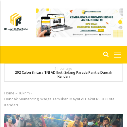
Skip
to
main
content
Main
navigation
1 hour ago
292 Calon Bintara TNI AD Ikuti Sidang Parade Panitia Daerah
M
Kendari
Home
»
Hukrim
»
Breadcrumb
Hendak Memancing, Warga Temukan Mayat di Dekat RSUD Kota
Kendari