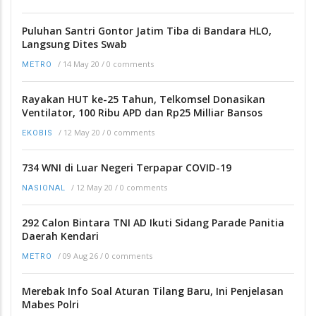
Puluhan Santri Gontor Jatim Tiba di Bandara HLO,
Langsung Dites Swab
/
14 May 20
/
0 comments
METRO
Rayakan HUT ke-25 Tahun, Telkomsel Donasikan
Ventilator, 100 Ribu APD dan Rp25 Milliar Bansos
/
12 May 20
/
0 comments
EKOBIS
734 WNI di Luar Negeri Terpapar COVID-19
/
12 May 20
/
0 comments
NASIONAL
292 Calon Bintara TNI AD Ikuti Sidang Parade Panitia
Daerah Kendari
/
09 Aug 26
/
0 comments
METRO
Merebak Info Soal Aturan Tilang Baru, Ini Penjelasan
Mabes Polri