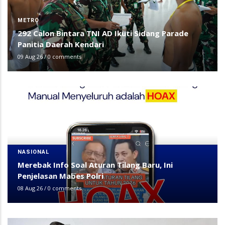
METRO
292 Calon Bintara TNI AD Ikuti Sidang Parade
Panitia Daerah Kendari
09 Aug 26
/
0 comments
NASIONAL
Merebak Info Soal Aturan Tilang Baru, Ini
Penjelasan Mabes Polri
08 Aug 26
/
0 comments