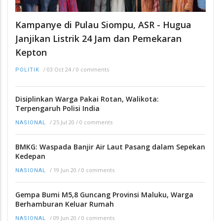
Kampanye di Pulau Siompu, ASR - Hugua
Janjikan Listrik 24 Jam dan Pemekaran
Kepton
/
03 Oct 24
/
0 comments
POLITIK
Disiplinkan Warga Pakai Rotan, Walikota:
Terpengaruh Polisi India
/
25 Jul 20
/
0 comments
NASIONAL
BMKG: Waspada Banjir Air Laut Pasang dalam Sepekan
Kedepan
/
19 Jun 20
/
0 comments
NASIONAL
Gempa Bumi M5,8 Guncang Provinsi Maluku, Warga
Berhamburan Keluar Rumah
/
09 Jun 20
/
0 comments
NASIONAL