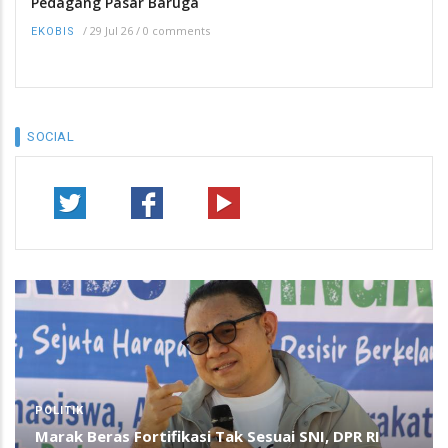
Pedagang Pasar Baruga
/
29 Jul 26
/
0 comments
EKOBIS
SOCIAL
POLITIK
Marak Beras Fortifikasi Tak Sesuai SNI, DPR RI