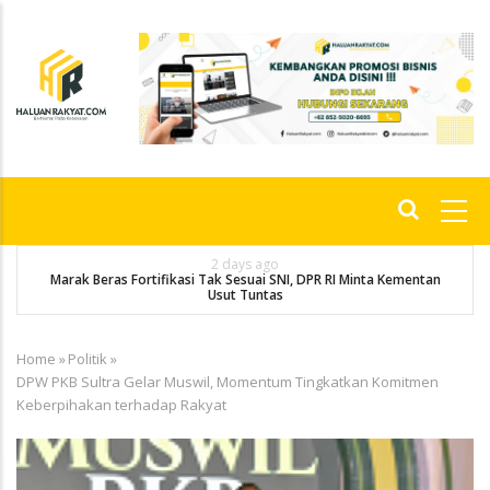
Skip
to
main
content
Main
navigation
4 days ago
an
Angkatan 2010 Juara Umum Liga Alumni VII Smansa Kulisusu
Home
»
Politik
»
Breadcrumb
DPW PKB Sultra Gelar Muswil, Momentum Tingkatkan Komitmen
Keberpihakan terhadap Rakyat