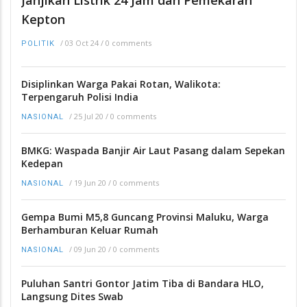
Janjikan Listrik 24 Jam dan Pemekaran
Kepton
/
03 Oct 24
/
0 comments
POLITIK
Disiplinkan Warga Pakai Rotan, Walikota:
Terpengaruh Polisi India
/
25 Jul 20
/
0 comments
NASIONAL
BMKG: Waspada Banjir Air Laut Pasang dalam Sepekan
Kedepan
/
19 Jun 20
/
0 comments
NASIONAL
Gempa Bumi M5,8 Guncang Provinsi Maluku, Warga
Berhamburan Keluar Rumah
/
09 Jun 20
/
0 comments
NASIONAL
Puluhan Santri Gontor Jatim Tiba di Bandara HLO,
Langsung Dites Swab