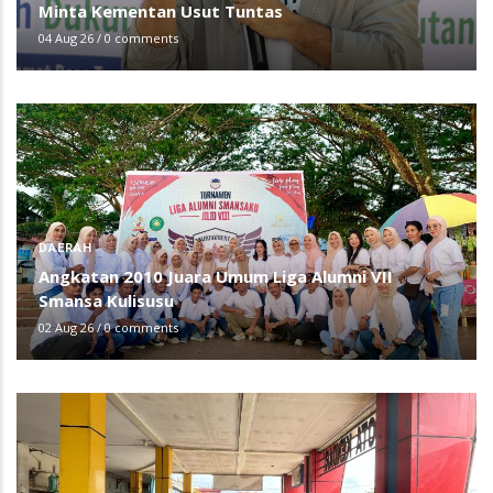
Minta Kementan Usut Tuntas
04 Aug 26
/
0 comments
DAERAH
Angkatan 2010 Juara Umum Liga Alumni VII
Smansa Kulisusu
02 Aug 26
/
0 comments