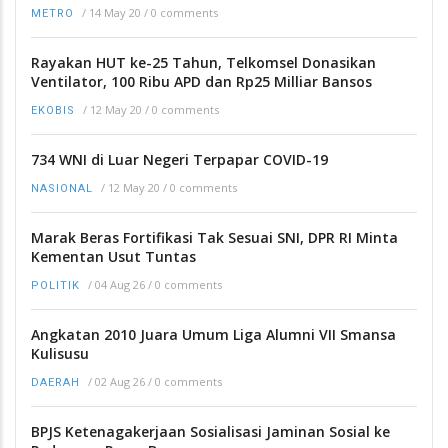
/
14 May 20
/
0 comments
METRO
Rayakan HUT ke-25 Tahun, Telkomsel Donasikan
Ventilator, 100 Ribu APD dan Rp25 Milliar Bansos
/
12 May 20
/
0 comments
EKOBIS
734 WNI di Luar Negeri Terpapar COVID-19
/
12 May 20
/
0 comments
NASIONAL
Marak Beras Fortifikasi Tak Sesuai SNI, DPR RI Minta
Kementan Usut Tuntas
/
04 Aug 26
/
0 comments
POLITIK
Angkatan 2010 Juara Umum Liga Alumni VII Smansa
Kulisusu
/
02 Aug 26
/
0 comments
DAERAH
BPJS Ketenagakerjaan Sosialisasi Jaminan Sosial ke