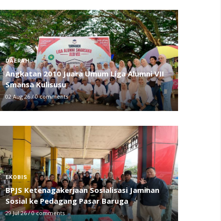
DAERAH
Angkatan 2010 Juara Umum Liga Alumni VII
Smansa Kulisusu
02 Aug 26
/
0 comments
EKOBIS
BPJS Ketenagakerjaan Sosialisasi Jaminan
Sosial ke Pedagang Pasar Baruga
29 Jul 26
/
0 comments