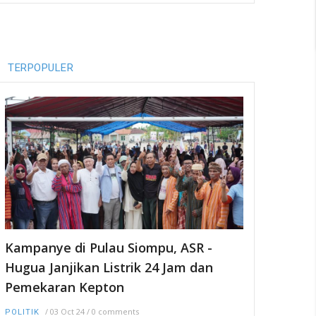
TERPOPULER
Kampanye di Pulau Siompu, ASR -
Hugua Janjikan Listrik 24 Jam dan
Pemekaran Kepton
/
03 Oct 24
/
0 comments
POLITIK