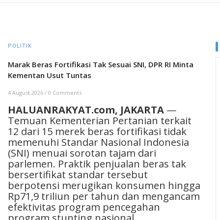
POLITIK
Marak Beras Fortifikasi Tak Sesuai SNI, DPR RI Minta
Kementan Usut Tuntas
4 August 2026
/
0 Comments
HALUANRAKYAT.com, JAKARTA
—
Temuan Kementerian Pertanian terkait
12 dari 15 merek beras fortifikasi tidak
memenuhi Standar Nasional Indonesia
(SNI) menuai sorotan tajam dari
parlemen. Praktik penjualan beras tak
bersertifikat standar tersebut
berpotensi merugikan konsumen hingga
Rp71,9 triliun per tahun dan mengancam
efektivitas program pencegahan
program stunting nasional.