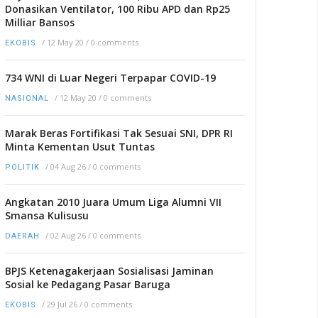
Donasikan Ventilator, 100 Ribu APD dan Rp25
Milliar Bansos
/
12 May 20
/
0 comments
EKOBIS
734 WNI di Luar Negeri Terpapar COVID-19
/
12 May 20
/
0 comments
NASIONAL
Marak Beras Fortifikasi Tak Sesuai SNI, DPR RI
Minta Kementan Usut Tuntas
/
04 Aug 26
/
0 comments
POLITIK
Angkatan 2010 Juara Umum Liga Alumni VII
Smansa Kulisusu
/
02 Aug 26
/
0 comments
DAERAH
BPJS Ketenagakerjaan Sosialisasi Jaminan
Sosial ke Pedagang Pasar Baruga
/
29 Jul 26
/
0 comments
EKOBIS