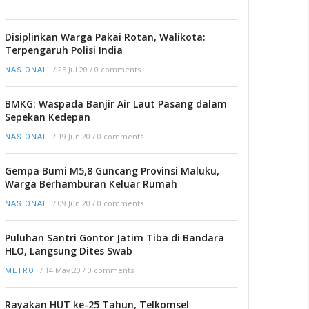
Disiplinkan Warga Pakai Rotan, Walikota:
Terpengaruh Polisi India
/
25 Jul 20
/
0 comments
NASIONAL
BMKG: Waspada Banjir Air Laut Pasang dalam
Sepekan Kedepan
/
19 Jun 20
/
0 comments
NASIONAL
Gempa Bumi M5,8 Guncang Provinsi Maluku,
Warga Berhamburan Keluar Rumah
/
09 Jun 20
/
0 comments
NASIONAL
Puluhan Santri Gontor Jatim Tiba di Bandara
HLO, Langsung Dites Swab
/
14 May 20
/
0 comments
METRO
Rayakan HUT ke-25 Tahun, Telkomsel