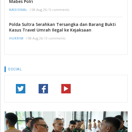
Mabes Polri
/
08 Aug 26
/
0 comments
NASIONAL
Polda Sultra Serahkan Tersangka dan Barang Bukti
Kasus Travel Umrah Ilegal ke Kejaksaan
/
08 Aug 26
/
0 comments
HUKRIM
SOCIAL