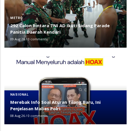
METRO
292 Calon Bintara TNI AD Ikuti Sidang Parade
Panitia Daerah Kendari
09 Aug 26
/
0 comments
NASIONAL
Merebak Info Soal Aturan Tilang Baru, Ini
Penjelasan Mabes Polri
08 Aug 26
/
0 comments