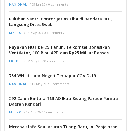
/
09 Jun 20
/
0 comments
NASIONAL
Puluhan Santri Gontor Jatim Tiba di Bandara HLO,
Langsung Dites Swab
/
14 May 20
/
0 comments
METRO
Rayakan HUT ke-25 Tahun, Telkomsel Donasikan
Ventilator, 100 Ribu APD dan Rp25 Milliar Bansos
/
12 May 20
/
0 comments
EKOBIS
734 WNI di Luar Negeri Terpapar COVID-19
/
12 May 20
/
0 comments
NASIONAL
292 Calon Bintara TNI AD Ikuti Sidang Parade Panitia
Daerah Kendari
/
09 Aug 26
/
0 comments
METRO
Merebak Info Soal Aturan Tilang Baru, Ini Penjelasan