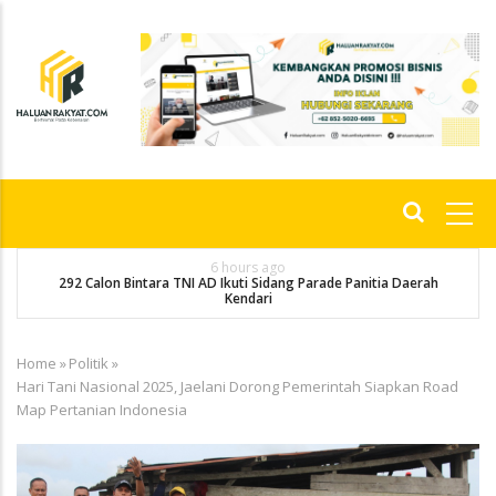
Skip
to
main
content
Main
navigation
6 hours ago
292 Calon Bintara TNI AD Ikuti Sidang Parade Panitia Daerah
M
Kendari
Home
»
Politik
»
Breadcrumb
Hari Tani Nasional 2025, Jaelani Dorong Pemerintah Siapkan Road
Map Pertanian Indonesia