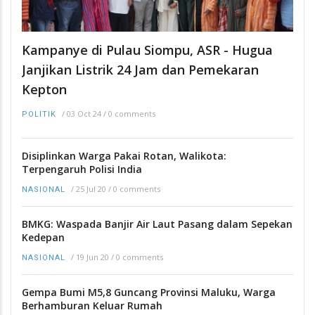
Kampanye di Pulau Siompu, ASR - Hugua
Janjikan Listrik 24 Jam dan Pemekaran
Kepton
/
03 Oct 24
/
0 comments
POLITIK
Disiplinkan Warga Pakai Rotan, Walikota:
Terpengaruh Polisi India
/
25 Jul 20
/
0 comments
NASIONAL
BMKG: Waspada Banjir Air Laut Pasang dalam Sepekan
Kedepan
/
19 Jun 20
/
0 comments
NASIONAL
Gempa Bumi M5,8 Guncang Provinsi Maluku, Warga
Berhamburan Keluar Rumah