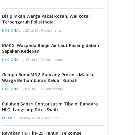
Disiplinkan Warga Pakai Rotan, Walikota:
Terpengaruh Polisi India
/
25 Jul 20
/
0 comments
NASIONAL
BMKG: Waspada Banjir Air Laut Pasang dalam
Sepekan Kedepan
/
19 Jun 20
/
0 comments
NASIONAL
Gempa Bumi M5,8 Guncang Provinsi Maluku,
Warga Berhamburan Keluar Rumah
/
09 Jun 20
/
0 comments
NASIONAL
Puluhan Santri Gontor Jatim Tiba di Bandara
HLO, Langsung Dites Swab
/
14 May 20
/
0 comments
METRO
Rayakan HUT ke-25 Tahun, Telkomsel