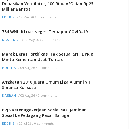
Donasikan Ventilator, 100 Ribu APD dan Rp25
Milliar Bansos
/
12 May 20
/
0 comments
EKOBIS
734 WNI di Luar Negeri Terpapar COVID-19
/
12 May 20
/
0 comments
NASIONAL
Marak Beras Fortifikasi Tak Sesuai SNI, DPR RI
Minta Kementan Usut Tuntas
/
04 Aug 26
/
0 comments
POLITIK
Angkatan 2010 Juara Umum Liga Alumni VII
Smansa Kulisusu
/
02 Aug 26
/
0 comments
DAERAH
BPJS Ketenagakerjaan Sosialisasi Jaminan
Sosial ke Pedagang Pasar Baruga
/
29 Jul 26
/
0 comments
EKOBIS