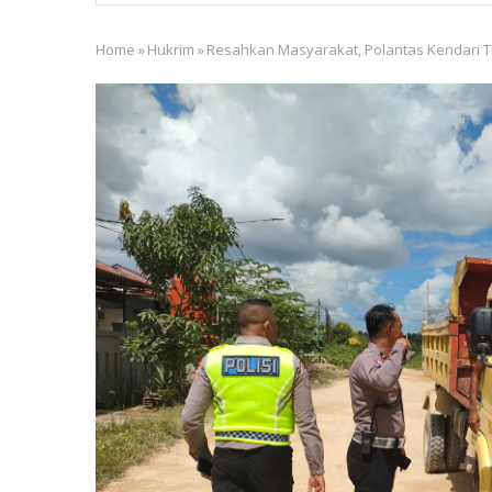
Home
»
Hukrim
»
Resahkan Masyarakat, Polantas Kendari 
Breadcrumb