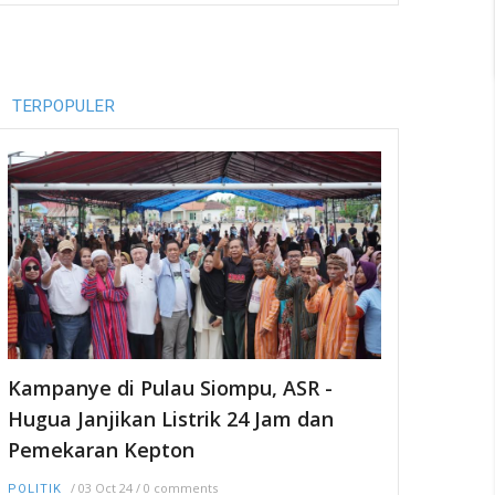
TERPOPULER
Kampanye di Pulau Siompu, ASR -
Hugua Janjikan Listrik 24 Jam dan
Pemekaran Kepton
/
03 Oct 24
/
0 comments
POLITIK