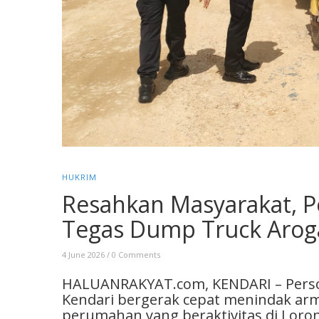
HUKRIM
Resahkan Masyarakat, P
Tegas Dump Truck Arog
4 June 2026
/
0 Comments
HALUANRAKYAT.com, KENDARI – Persone
Kendari bergerak cepat menindak a
perumahan yang beraktivitas di Loron