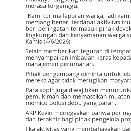
merasa terganggu.
​"Kami terima laporan warga, jadi kami
memang benar, terdapat aktivitas tr
beri peringatan termasuk pihak dev
lingkungan dan kenyamanan warga sek
Kamis (4/6/2026).
Selain memberikan teguran di tempat,
menyampaikan imbauan keras kepada
manajemen perumahan.
Pihak pengembang diminta untuk leb
mereka agar tidak merugikan masyara
Para sopir juga diwajibkan menurunka
pemukiman dan memastikan muatan ma
memicu polusi debu yang parah.
​AKP Kevin menegaskan bahwa perin
dan terakhir bagi pihak pengelola pr
Jika aktivitas yang membahayakan 