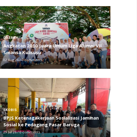
DAERAH
Angkatan 2010 Juara Umum Liga Alumni VII
Smansa Kulisusu
02 Aug 26
/
0 comments
EKOBIS
BPJS Ketenagakerjaan Sosialisasi Jaminan
Sosial ke Pedagang Pasar Baruga
29 Jul 26
/
0 comments