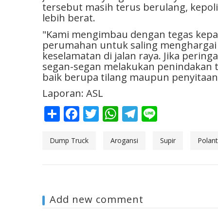
tersebut masih terus berulang, kepo
lebih berat.
​"Kami mengimbau dengan tegas kepad
perumahan untuk saling menghargai
keselamatan di jalan raya. Jika pering
segan-segan melakukan penindakan t
baik berupa tilang maupun penyitaan
Laporan: ASL
Share
Facebook
Twitter
WhatsApp
Telegram
Line
Dump Truck
Arogansi
Supir
Polan
Add new comment