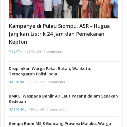
Kampanye di Pulau Siompu, ASR - Hugua
Janjikan Listrik 24 Jam dan Pemekaran
Kepton
/
03 Oct 24
/
0 comments
POLITIK
Disiplinkan Warga Pakai Rotan, Walikota:
Terpengaruh Polisi India
/
25 Jul 20
/
0 comments
NASIONAL
BMKG: Waspada Banjir Air Laut Pasang dalam Sepekan
Kedepan
/
19 Jun 20
/
0 comments
NASIONAL
Gempa Bumi M5,8 Guncang Provinsi Maluku, Warga