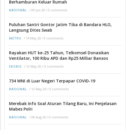
Berhamburan Keluar Rumah
/
09 Jun 20
/
0 comments
NASIONAL
Puluhan Santri Gontor Jatim Tiba di Bandara HLO,
Langsung Dites Swab
/
14 May 20
/
0 comments
METRO
Rayakan HUT ke-25 Tahun, Telkomsel Donasikan
Ventilator, 100 Ribu APD dan Rp25 Milliar Bansos
/
12 May 20
/
0 comments
EKOBIS
734 WNI di Luar Negeri Terpapar COVID-19
/
12 May 20
/
0 comments
NASIONAL
Merebak Info Soal Aturan Tilang Baru, Ini Penjelasan
Mabes Polri
/
08 Aug 26
/
0 comments
NASIONAL