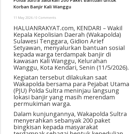
Polda Sultra Salurkan 200 Paket Bantuan untuk
Korban Banjir Kali Wanggu
11 May 2026
/
0 Comments
HALUANRAKYAT.com, KENDARI – Wakil
Kepala Kepolisian Daerah (Wakapolda)
Sulawesi Tenggara, Gidion Arief
Setyawan, menyalurkan bantuan sosial
kepada warga terdampak banjir di
kawasan Kali Wanggu, Kelurahan
Wanggu, Kota Kendari, Senin (11/5/2026).
Kegiatan tersebut dilakukan saat
Wakapolda bersama para Pejabat Utama
(PJU) Polda Sultra meninjau langsung
lokasi banjir yang masih merendam
permukiman warga.
Dalam kunjungannya, Wakapolda Sultra
menyerahkan sebanyak 200 paket
bingkisan kepada masyarakat
terdampak sebagai bentuk kepedulian