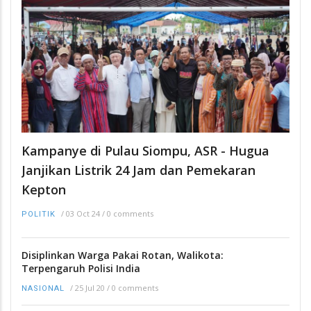
Kampanye di Pulau Siompu, ASR - Hugua
Janjikan Listrik 24 Jam dan Pemekaran
Kepton
/
03 Oct 24
/
0 comments
POLITIK
Disiplinkan Warga Pakai Rotan, Walikota:
Terpengaruh Polisi India
/
25 Jul 20
/
0 comments
NASIONAL