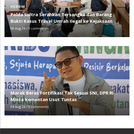
HUKRIM
Polda Sultra Serahkan Tersangka dan Barang
Bukti Kasus Travel Umrah Ilegal ke Kejaksaan
08 Aug 26
/
0 comments
POLITIK
Marak Beras Fortifikasi Tak Sesuai SNI, DPR RI
Minta Kementan Usut Tuntas
04 Aug 26
/
0 comments