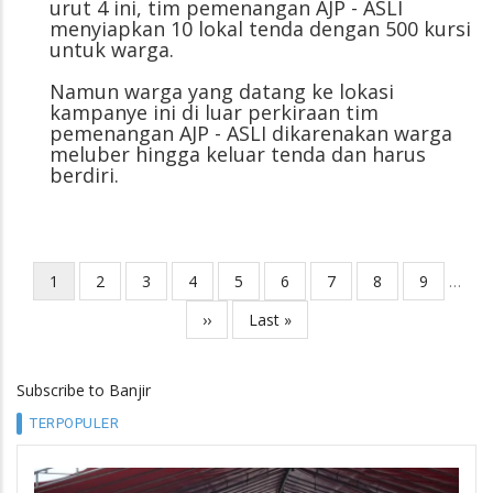
urut 4 ini, tim pemenangan AJP - ASLI
menyiapkan 10 lokal tenda dengan 500 kursi
untuk warga.
Namun warga yang datang ke lokasi
kampanye ini di luar perkiraan tim
pemenangan AJP - ASLI dikarenakan warga
meluber hingga keluar tenda dan harus
berdiri.
Current
1
Page
2
Page
3
Page
4
Page
5
Page
6
Page
7
Page
8
Page
9
…
Pagination
page
Next
››
Last
Last »
page
page
Subscribe to Banjir
TERPOPULER