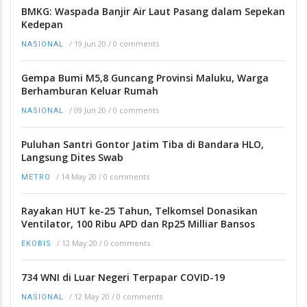
BMKG: Waspada Banjir Air Laut Pasang dalam Sepekan
Kedepan
/
19 Jun 20
/
0 comments
NASIONAL
Gempa Bumi M5,8 Guncang Provinsi Maluku, Warga
Berhamburan Keluar Rumah
/
09 Jun 20
/
0 comments
NASIONAL
Puluhan Santri Gontor Jatim Tiba di Bandara HLO,
Langsung Dites Swab
/
14 May 20
/
0 comments
METRO
Rayakan HUT ke-25 Tahun, Telkomsel Donasikan
Ventilator, 100 Ribu APD dan Rp25 Milliar Bansos
/
12 May 20
/
0 comments
EKOBIS
734 WNI di Luar Negeri Terpapar COVID-19
/
12 May 20
/
0 comments
NASIONAL