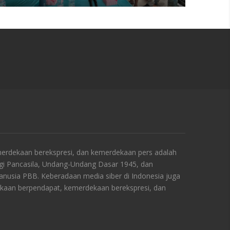
rdekaan berekspresi, dan kemerdekaan pers adalah
ngi Pancasila, Undang-Undang Dasar 1945, dan
Manusia PBB. Keberadaan media siber di Indonesia juga
kaan berpendapat, kemerdekaan berekspresi, dan