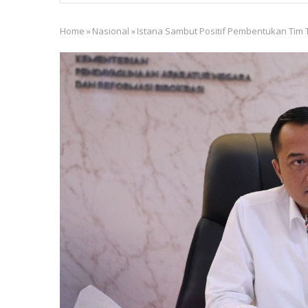
Home
»
Nasional
»
Istana Sambut Positif Pembentukan Tim 
Breadcrumb