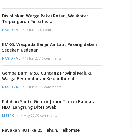
Disiplinkan Warga Pakai Rotan, Walikota:
Terpengaruh Polisi India
/
25 Jul 20
/
0 comments
NASIONAL
BMKG: Waspada Banjir Air Laut Pasang dalam
Sepekan Kedepan
/
19 Jun 20
/
0 comments
NASIONAL
Gempa Bumi M5,8 Guncang Provinsi Maluku,
Warga Berhamburan Keluar Rumah
/
09 Jun 20
/
0 comments
NASIONAL
Puluhan Santri Gontor Jatim Tiba di Bandara
HLO, Langsung Dites Swab
/
14 May 20
/
0 comments
METRO
Rayakan HUT ke-25 Tahun, Telkomsel