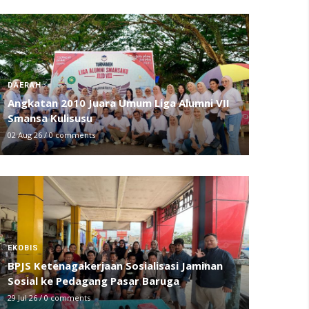
DAERAH
Angkatan 2010 Juara Umum Liga Alumni VII
Smansa Kulisusu
02 Aug 26
/
0 comments
EKOBIS
BPJS Ketenagakerjaan Sosialisasi Jaminan
Sosial ke Pedagang Pasar Baruga
29 Jul 26
/
0 comments