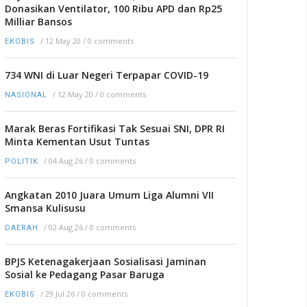
Donasikan Ventilator, 100 Ribu APD dan Rp25
Milliar Bansos
/
12 May 20
/
0 comments
EKOBIS
734 WNI di Luar Negeri Terpapar COVID-19
/
12 May 20
/
0 comments
NASIONAL
Marak Beras Fortifikasi Tak Sesuai SNI, DPR RI
Minta Kementan Usut Tuntas
/
04 Aug 26
/
0 comments
POLITIK
Angkatan 2010 Juara Umum Liga Alumni VII
Smansa Kulisusu
/
02 Aug 26
/
0 comments
DAERAH
BPJS Ketenagakerjaan Sosialisasi Jaminan
Sosial ke Pedagang Pasar Baruga
/
29 Jul 26
/
0 comments
EKOBIS