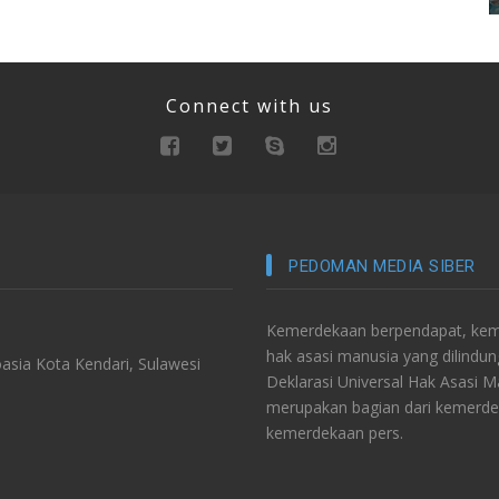
Connect with us
PEDOMAN MEDIA SIBER
Kemerdekaan berpendapat, keme
hak asasi manusia yang dilindu
asia Kota Kendari, Sulawesi
Deklarasi Universal Hak Asasi 
merupakan bagian dari kemerde
kemerdekaan pers.