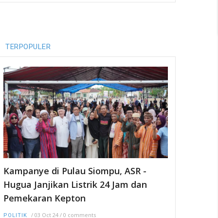
TERPOPULER
Kampanye di Pulau Siompu, ASR -
Hugua Janjikan Listrik 24 Jam dan
Pemekaran Kepton
/
03 Oct 24
/
0 comments
POLITIK