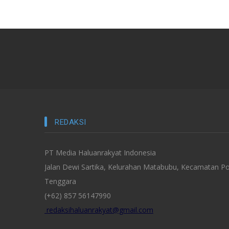
REDAKSI
PT Media Haluanrakyat Indonesia
Jalan Dewi Sartika, Kelurahan Matabubu, Kecamatan Po
Tenggara
(+62) 857 56147990
redaksihaluanrakyat@gmail.com